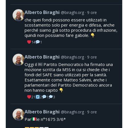
Alberto Biraghi
@biraghi.org
9 ore
che quei fondi possono essere utilizzati in
scostamento solo per energia e difesa, anche
perché siamo già sotto procedura di infrazione,
quindi non possiamo fare gabole.
14
1
Alberto Biraghi
@biraghi.org
9 ore
Oggi il ￼ Partito Democratico ha firmato una
mozione scritta da M5S in cui si chiede che i
fondi del SAFE siano utilizzati per la sanità.
Esattamente come Matteo Salvini, anche i
parlamentari del Partito Democratico ancora
non hanno capito
21
2
1
3
Alberto Biraghi
@biraghi.org
9 ore
Par
le n°1675 3/6*