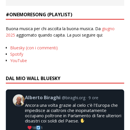
#ONEMORESONG (PLAYLIST)
Buona musica per chi ascolta la buona musica. Da
giugno
2025
aggiornato quando capita. La puoi seguire qui:
Bluesky (con i commenti)
Spotify
YouTube
DAL MIO WALL BLUESKY
Alberto Biraghi
@biraghi.org
9 ore
Ancora una volta grazie al cielo c'è l'Europa che
impedisce ai cialtroni che inopinatamente
occupano poltrone in Parlamento di fare ulteriori
disastri coi soldi del Paese.
18
1