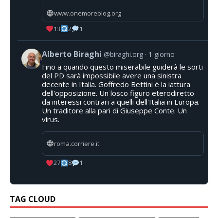
www.onemoreblog.org
13
2
1
Alberto Biraghi
@biraghi.org
1 giorno
Fino a quando questo miserabile guiderà le sorti
del PD sarà impossibile avere una sinistra
decente in Italia. Goffredo Bettini è la iattura
dell'opposizione. Un losco figuro eterodiretto
da interessi contrari a quelli dell'Italia in Europa.
Un traditore alla pari di Giuseppe Conte. Un
virus.
roma.corriere.it
27
8
1
TAG CLOUD