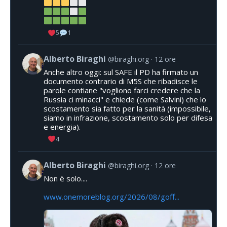
5
1
Alberto Biraghi
@biraghi.org
12 ore
Anche altro oggi: sul SAFE il PD ha firmato un
documento contrario di M5S che ribadisce le
parole contiane "vogliono farci credere che la
Russia ci minacci" e chiede (come Salvini) che lo
scostamento sia fatto per la sanità (impossibile,
siamo in infrazione, scostamento solo per difesa
e energia).
4
Alberto Biraghi
@biraghi.org
12 ore
Non è solo....
www.onemoreblog.org/2026/08/goff...