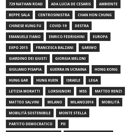
729 NATHAN ROAD
ADA LUCIA DE CESARIS
AMBIENTE
BEPPE SALA
CENTROSINISTRA
CHAN HON CHUNG
CHINESE KUNG FU
COVID-19
DESTRA
EMANUELE FIANO
ENRICO FEDRIGHINI
EUROPA
EXPO 2015
FRANCESCA BALZANI
GARIWO
GIARDINO DEI GIUSTI
GIORGIA MELONI
GIULIANO PISAPIA
GUERRA IN UCRAINA
HONG KONG
HUNG GAR
HUNG KUEN
ISRAELE
LEGA
LETIZIA MORATTI
LORSIGNORI
M5S
MATTEO RENZI
MATTEO SALVINI
MILANO
MILANO2016
MOBILITÀ
MOBILITÀ SOSTENIBILE
MONTE STELLA
PARTITO DEMOCRATICO
PD