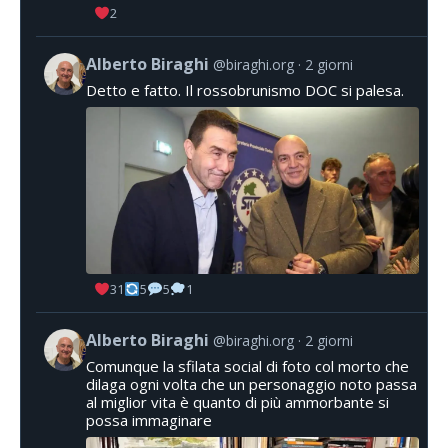
2
Alberto Biraghi
@biraghi.org
2 giorni
Detto e fatto. Il rossobrunismo DOC si palesa.
31
5
5
1
Alberto Biraghi
@biraghi.org
2 giorni
Comunque la sfilata social di foto col morto che
dilaga ogni volta che un personaggio noto passa
al miglior vita è quanto di più ammorbante si
possa immaginare