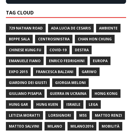
TAG CLOUD
729 NATHAN ROAD
ADA LUCIA DE CESARIS
AMBIENTE
BEPPE SALA
CENTROSINISTRA
CHAN HON CHUNG
CHINESE KUNG FU
COVID-19
DESTRA
EMANUELE FIANO
ENRICO FEDRIGHINI
EUROPA
EXPO 2015
FRANCESCA BALZANI
GARIWO
GIARDINO DEI GIUSTI
GIORGIA MELONI
GIULIANO PISAPIA
GUERRA IN UCRAINA
HONG KONG
HUNG GAR
HUNG KUEN
ISRAELE
LEGA
LETIZIA MORATTI
LORSIGNORI
M5S
MATTEO RENZI
MATTEO SALVINI
MILANO
MILANO2016
MOBILITÀ