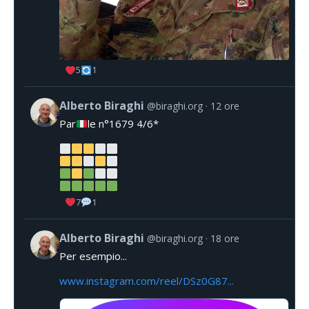
5
1
Alberto Biraghi
@biraghi.org
12 ore
Par
le n°1679 4/6*
7
1
Alberto Biraghi
@biraghi.org
18 ore
Per esempio...
www.instagram.com/reel/DSz0G87...