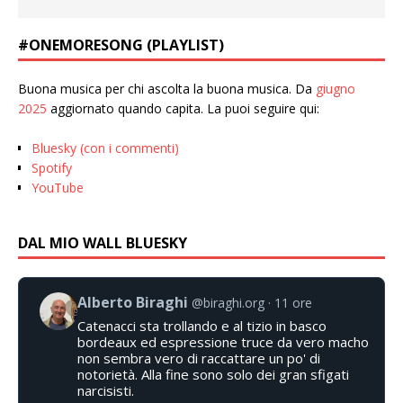
#ONEMORESONG (PLAYLIST)
Buona musica per chi ascolta la buona musica. Da
giugno
2025
aggiornato quando capita. La puoi seguire qui:
Bluesky (con i commenti)
Spotify
YouTube
DAL MIO WALL BLUESKY
Alberto Biraghi
@biraghi.org
11 ore
Catenacci sta trollando e al tizio in basco
bordeaux ed espressione truce da vero macho
non sembra vero di raccattare un po' di
notorietà. Alla fine sono solo dei gran sfigati
narcisisti.