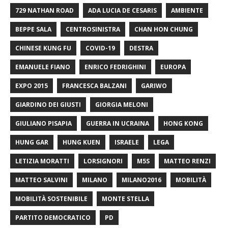
729 NATHAN ROAD
ADA LUCIA DE CESARIS
AMBIENTE
BEPPE SALA
CENTROSINISTRA
CHAN HON CHUNG
CHINESE KUNG FU
COVID-19
DESTRA
EMANUELE FIANO
ENRICO FEDRIGHINI
EUROPA
EXPO 2015
FRANCESCA BALZANI
GARIWO
GIARDINO DEI GIUSTI
GIORGIA MELONI
GIULIANO PISAPIA
GUERRA IN UCRAINA
HONG KONG
HUNG GAR
HUNG KUEN
ISRAELE
LEGA
LETIZIA MORATTI
LORSIGNORI
M5S
MATTEO RENZI
MATTEO SALVINI
MILANO
MILANO2016
MOBILITÀ
MOBILITÀ SOSTENIBILE
MONTE STELLA
PARTITO DEMOCRATICO
PD