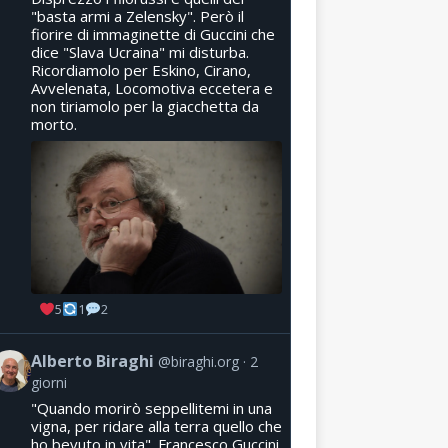
"basta armi a Zelensky". Però il
fiorire di immaginette di Guccini che
dice "Slava Ucraina" mi disturba.
Ricordiamolo per Eskino, Cirano,
Avvelenata, Locomotiva eccetera e
non tiriamolo per la giacchetta da
morto.
5
1
2
Alberto Biraghi
@biraghi.org
2
giorni
"Quando morirò seppellitemi in una
vigna, per ridare alla terra quello che
ho bevuto in vita". Francesco Guccini