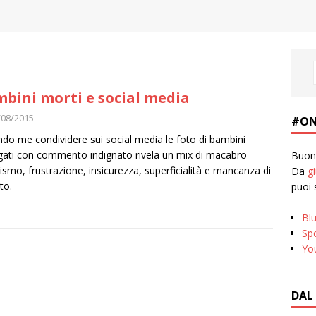
bini morti e social media
/08/2015
#ON
do me condividere sui social media le foto di bambini
ati con commento indignato rivela un mix di macabro
Buona
ismo, frustrazione, insicurezza, superficialità e mancanza di
Da
g
to.
puoi 
Bl
Spo
Yo
DAL