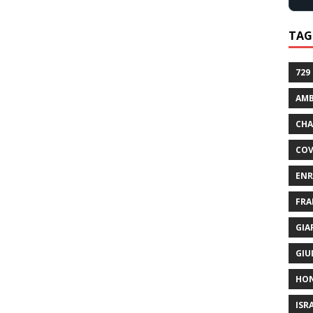
TAG
729
AMB
CHA
COV
ENR
FRA
GIA
GIU
HO
ISR