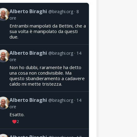
Alberto Biraghi
@biraghi.org
8
ore
Entrambi manipolati da Bettini, che a
sua volta è manipolato da questi
due.
Alberto Biraghi
@biraghi.org
14
ore
Non ho dubbi, raramente ha detto
una cosa non condivisibile. Ma
questo sbandieramento a cadavere
caldo mi mette tristezza.
Alberto Biraghi
@biraghi.org
14
ore
Esatto.
2