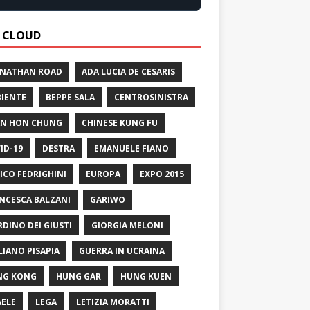
 CLOUD
 NATHAN ROAD
ADA LUCIA DE CESARIS
IENTE
BEPPE SALA
CENTROSINISTRA
N HON CHUNG
CHINESE KUNG FU
ID-19
DESTRA
EMANUELE FIANO
ICO FEDRIGHINI
EUROPA
EXPO 2015
NCESCA BALZANI
GARIWO
RDINO DEI GIUSTI
GIORGIA MELONI
LIANO PISAPIA
GUERRA IN UCRAINA
NG KONG
HUNG GAR
HUNG KUEN
AELE
LEGA
LETIZIA MORATTI