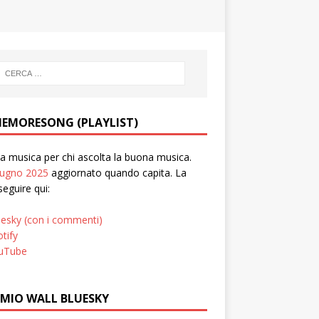
EMORESONG (PLAYLIST)
 musica per chi ascolta la buona musica.
iugno 2025
aggiornato quando capita. La
seguire qui:
uesky (con i commenti)
tify
uTube
 MIO WALL BLUESKY