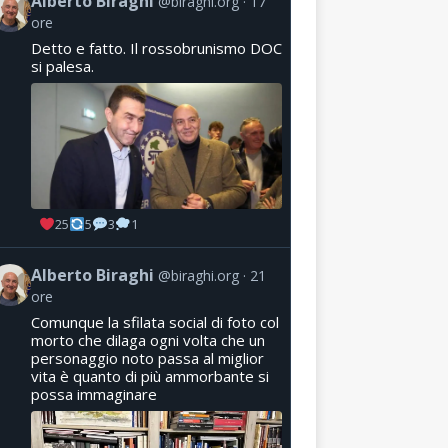
Alberto Biraghi
@biraghi.org
17
ore
Detto e fatto. Il rossobrunismo DOC
si palesa.
25
5
3
1
Alberto Biraghi
@biraghi.org
21
ore
Comunque la sfilata social di foto col
morto che dilaga ogni volta che un
personaggio noto passa al miglior
vita è quanto di più ammorbante si
possa immaginare