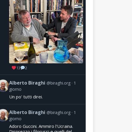
13
2
Alberto Biraghi
@biraghi.org
1
giorno
Un po' tutti direi.
Alberto Biraghi
@biraghi.org
1
giorno
Adoro Guccini. Ammiro l'Ucraina.
Disprezzo i filorussi e quelli del