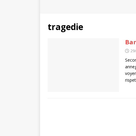
tragedie
Bam
29
Secon
anneg
voyer
rispet