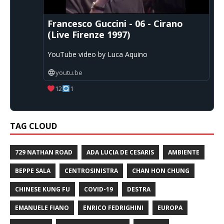
Francesco Guccini - 06 - Cirano
(Live Firenze 1997)
YouTube video by Luca Aquino
youtu.be
12
1
TAG CLOUD
729 NATHAN ROAD
ADA LUCIA DE CESARIS
AMBIENTE
BEPPE SALA
CENTROSINISTRA
CHAN HON CHUNG
CHINESE KUNG FU
COVID-19
DESTRA
EMANUELE FIANO
ENRICO FEDRIGHINI
EUROPA