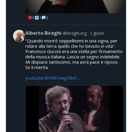
5
1
2
Alberto Biraghi
@biraghi.org
2 giorni
"Quando morirò seppellitemi in una vigna, per
ridare alla terra quello che ho bevuto in vita".
Francesco Guccini era una stella per firmamento
della musica italiana. Lascia un segno indelebile.
Mi dispiace tantissimo, ma avrà pace e riposo.
Se li merita.
youtu.be/B5WEVwig58A?...