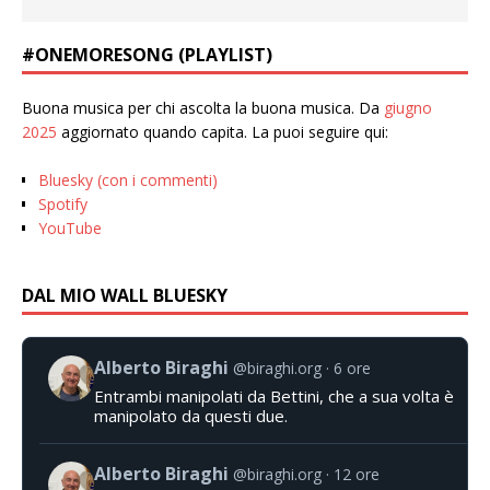
#ONEMORESONG (PLAYLIST)
Buona musica per chi ascolta la buona musica. Da
giugno
2025
aggiornato quando capita. La puoi seguire qui:
Bluesky (con i commenti)
Spotify
YouTube
DAL MIO WALL BLUESKY
Alberto Biraghi
@biraghi.org
6 ore
Entrambi manipolati da Bettini, che a sua volta è
manipolato da questi due.
Alberto Biraghi
@biraghi.org
12 ore