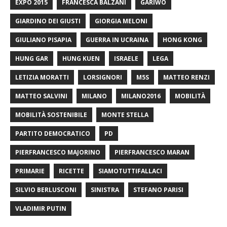
EXPO 2015
FRANCESCA BALZANI
GARIWO
GIARDINO DEI GIUSTI
GIORGIA MELONI
GIULIANO PISAPIA
GUERRA IN UCRAINA
HONG KONG
HUNG GAR
HUNG KUEN
ISRAELE
LEGA
LETIZIA MORATTI
LORSIGNORI
M5S
MATTEO RENZI
MATTEO SALVINI
MILANO
MILANO2016
MOBILITÀ
MOBILITÀ SOSTENIBILE
MONTE STELLA
PARTITO DEMOCRATICO
PD
PIERFRANCESCO MAJORINO
PIERFRANCESCO MARAN
PRIMARIE
RICETTE
SIAMOTUTTIFALLACI
SILVIO BERLUSCONI
SINISTRA
STEFANO PARISI
VLADIMIR PUTIN