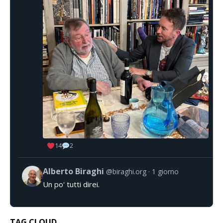
14
2
Alberto Biraghi
@biraghi.org
1 giorno
Un po' tutti direi.
TAG CLOUD