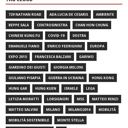
729 NATHAN ROAD
ADA LUCIA DE CESARIS
AMBIENTE
BEPPE SALA
CENTROSINISTRA
CHAN HON CHUNG
CHINESE KUNG FU
COVID-19
DESTRA
EMANUELE FIANO
ENRICO FEDRIGHINI
EUROPA
EXPO 2015
FRANCESCA BALZANI
GARIWO
GIARDINO DEI GIUSTI
GIORGIA MELONI
GIULIANO PISAPIA
GUERRA IN UCRAINA
HONG KONG
HUNG GAR
HUNG KUEN
ISRAELE
LEGA
LETIZIA MORATTI
LORSIGNORI
M5S
MATTEO RENZI
MATTEO SALVINI
MILANO
MILANO2016
MOBILITÀ
MOBILITÀ SOSTENIBILE
MONTE STELLA