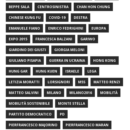
BEPPE SALA
CENTROSINISTRA
CHAN HON CHUNG
CHINESE KUNG FU
COVID-19
DESTRA
EMANUELE FIANO
ENRICO FEDRIGHINI
EUROPA
EXPO 2015
FRANCESCA BALZANI
GARIWO
GIARDINO DEI GIUSTI
GIORGIA MELONI
GIULIANO PISAPIA
GUERRA IN UCRAINA
HONG KONG
HUNG GAR
HUNG KUEN
ISRAELE
LEGA
LETIZIA MORATTI
LORSIGNORI
M5S
MATTEO RENZI
MATTEO SALVINI
MILANO
MILANO2016
MOBILITÀ
MOBILITÀ SOSTENIBILE
MONTE STELLA
PARTITO DEMOCRATICO
PD
PIERFRANCESCO MAJORINO
PIERFRANCESCO MARAN