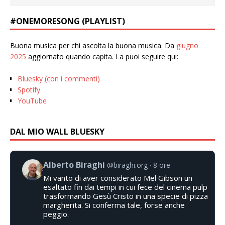
#ONEMORESONG (PLAYLIST)
Buona musica per chi ascolta la buona musica. Da
giugno
2025
aggiornato quando capita. La puoi seguire qui:
Bluesky (con i commenti)
Spotify
YouTube
DAL MIO WALL BLUESKY
Alberto Biraghi
@biraghi.org
8 ore
Mi vanto di aver considerato Mel Gibson un
esaltato fin dai tempi in cui fece del cinema pulp
trasformando Gesù Cristo in una specie di pizza
margherita. Si conferma tale, forse anche
peggio.