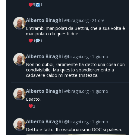
5
1
Alberto Biraghi
@biraghi.org
21 ore
Entrambi manipolati da Bettini, che a sua volta è
manipolato da questi due.
1
1
Alberto Biraghi
@biraghi.org
1 giorno
Non ho dubbi, raramente ha detto una cosa non
condivisibile. Ma questo sbandieramento a
cadavere caldo mi mette tristezza.
Alberto Biraghi
@biraghi.org
1 giorno
Esatto.
2
Alberto Biraghi
@biraghi.org
1 giorno
Detto e fatto. Il rossobrunismo DOC si palesa.