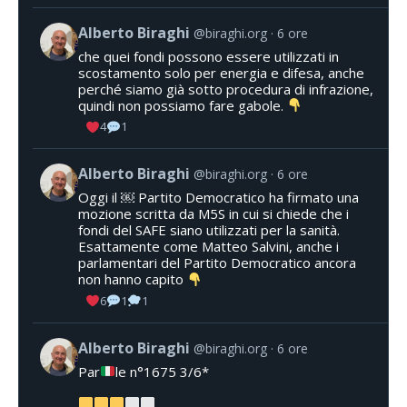
Alberto Biraghi
@biraghi.org
6 ore
che quei fondi possono essere utilizzati in
scostamento solo per energia e difesa, anche
perché siamo già sotto procedura di infrazione,
quindi non possiamo fare gabole.
4
1
Alberto Biraghi
@biraghi.org
6 ore
Oggi il ￼ Partito Democratico ha firmato una
mozione scritta da M5S in cui si chiede che i
fondi del SAFE siano utilizzati per la sanità.
Esattamente come Matteo Salvini, anche i
parlamentari del Partito Democratico ancora
non hanno capito
6
1
1
Alberto Biraghi
@biraghi.org
6 ore
Par
le n°1675 3/6*