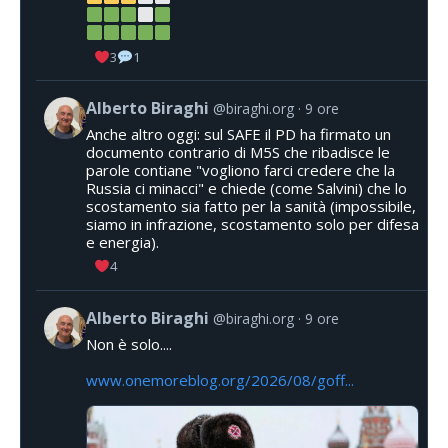
3
1
Alberto Biraghi
@biraghi.org
9 ore
Anche altro oggi: sul SAFE il PD ha firmato un
documento contrario di M5S che ribadisce le
parole contiane "vogliono farci credere che la
Russia ci minacci" e chiede (come Salvini) che lo
scostamento sia fatto per la sanità (impossibile,
siamo in infrazione, scostamento solo per difesa
e energia).
4
Alberto Biraghi
@biraghi.org
9 ore
Non è solo....
www.onemoreblog.org/2026/08/goff...