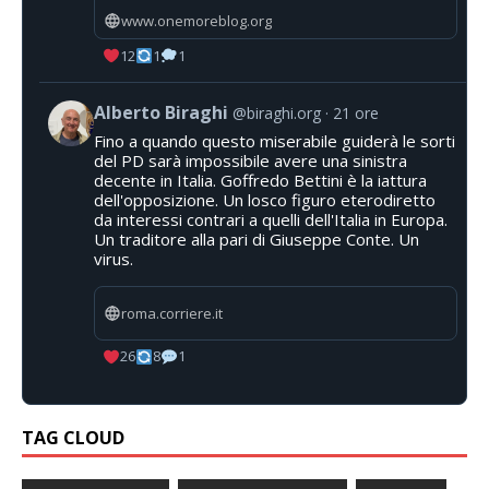
www.onemoreblog.org
12
1
1
Alberto Biraghi
@biraghi.org
21 ore
Fino a quando questo miserabile guiderà le sorti
del PD sarà impossibile avere una sinistra
decente in Italia. Goffredo Bettini è la iattura
dell'opposizione. Un losco figuro eterodiretto
da interessi contrari a quelli dell'Italia in Europa.
Un traditore alla pari di Giuseppe Conte. Un
virus.
roma.corriere.it
26
8
1
TAG CLOUD