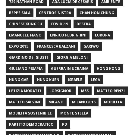
729 NATHAN ROAD
ADA LUCIA DE CESARIS
AMBIENTE
BEPPE SALA
CENTROSINISTRA
CHAN HON CHUNG
CHINESE KUNG FU
COVID-19
DESTRA
EMANUELE FIANO
ENRICO FEDRIGHINI
EUROPA
EXPO 2015
FRANCESCA BALZANI
GARIWO
GIARDINO DEI GIUSTI
GIORGIA MELONI
GIULIANO PISAPIA
GUERRA IN UCRAINA
HONG KONG
HUNG GAR
HUNG KUEN
ISRAELE
LEGA
LETIZIA MORATTI
LORSIGNORI
M5S
MATTEO RENZI
MATTEO SALVINI
MILANO
MILANO2016
MOBILITÀ
MOBILITÀ SOSTENIBILE
MONTE STELLA
PARTITO DEMOCRATICO
PD