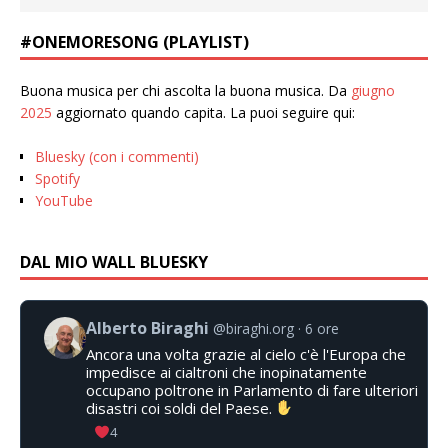
#ONEMORESONG (PLAYLIST)
Buona musica per chi ascolta la buona musica. Da
giugno
2025
aggiornato quando capita. La puoi seguire qui:
Bluesky (con i commenti)
Spotify
YouTube
DAL MIO WALL BLUESKY
Alberto Biraghi
@biraghi.org
6 ore
Ancora una volta grazie al cielo c'è l'Europa che
impedisce ai cialtroni che inopinatamente
occupano poltrone in Parlamento di fare ulteriori
disastri coi soldi del Paese.
4