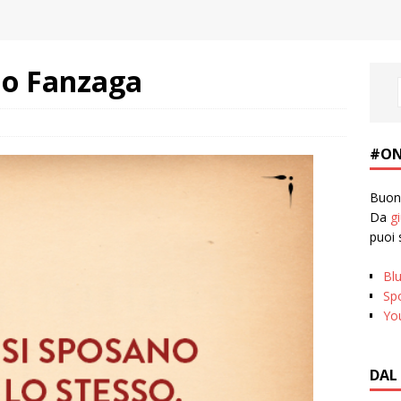
io Fanzaga
#ON
Buona
Da
g
puoi 
Bl
Spo
Yo
DAL