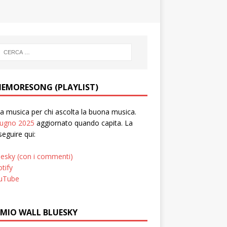
EMORESONG (PLAYLIST)
 musica per chi ascolta la buona musica.
iugno 2025
aggiornato quando capita. La
seguire qui:
uesky (con i commenti)
tify
uTube
 MIO WALL BLUESKY