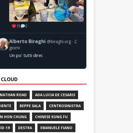
15
2
Alberto Biraghi
@biraghi.org
2
giorni
Un po' tutti direi.
 CLOUD
 NATHAN ROAD
ADA LUCIA DE CESARIS
IENTE
BEPPE SALA
CENTROSINISTRA
N HON CHUNG
CHINESE KUNG FU
ID-19
DESTRA
EMANUELE FIANO