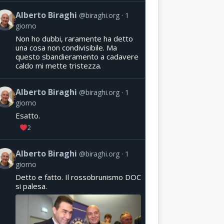
Alberto Biraghi
@biraghi.org
1
giorno
Non ho dubbi, raramente ha detto
una cosa non condivisibile. Ma
questo sbandieramento a cadavere
caldo mi mette tristezza.
Alberto Biraghi
@biraghi.org
1
giorno
Esatto.
2
Alberto Biraghi
@biraghi.org
1
giorno
Detto e fatto. Il rossobrunismo DOC
si palesa.