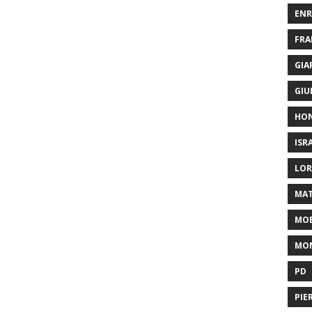
ENR
FRA
GIA
GIU
HO
ISR
LOR
MAT
MOB
MON
PD
PIE