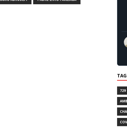
TAG
729
AMB
CHA
COV