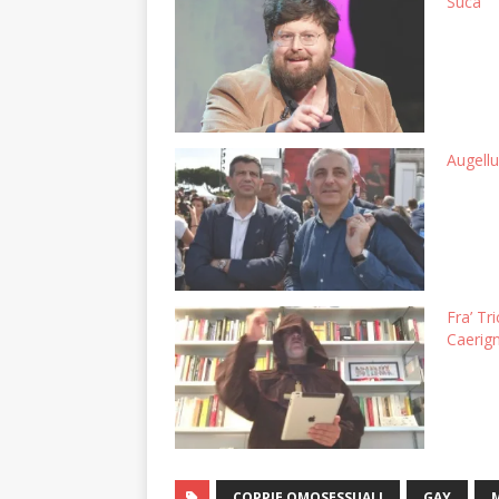
Suca
Augell
Fra’ Tr
Caerig
COPPIE OMOSESSUALI
GAY