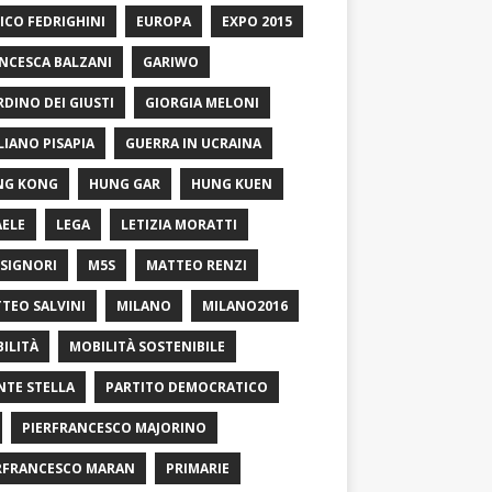
ICO FEDRIGHINI
EUROPA
EXPO 2015
NCESCA BALZANI
GARIWO
RDINO DEI GIUSTI
GIORGIA MELONI
LIANO PISAPIA
GUERRA IN UCRAINA
NG KONG
HUNG GAR
HUNG KUEN
AELE
LEGA
LETIZIA MORATTI
SIGNORI
M5S
MATTEO RENZI
TEO SALVINI
MILANO
MILANO2016
ILITÀ
MOBILITÀ SOSTENIBILE
TE STELLA
PARTITO DEMOCRATICO
PIERFRANCESCO MAJORINO
RFRANCESCO MARAN
PRIMARIE