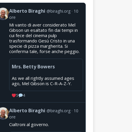
Alberto Biraghi
@biraghi.org
10
ore
Mi vanto di aver considerato Mel
Gibson un esaltato fin dai tempi in
cui fece del cinema pulp
trasformando Gesù Cristo in una
specie di pizza margherita. Si
conferma tale, forse anche peggio.
Mrs. Betty Bowers
As we all rightly assumed ages
ago, Mel Gibson is C-R-A-Z-Y.
5
4
Alberto Biraghi
@biraghi.org
10
ore
Cialtroni al governo.