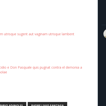
um utrisque sugent aut vaginam utrisque lambent
icidio e Don Pasquale quis pugnat contra el demonia a
nolae
MARIO ADINOLFI
PADRE LIVIO FANZAGA