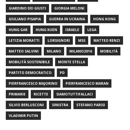
GIARDINO DEI GIUSTI
GIORGIA MELONI
GIULIANO PISAPIA
GUERRA IN UCRAINA
HONG KONG
HUNG GAR
HUNG KUEN
ISRAELE
LEGA
LETIZIA MORATTI
LORSIGNORI
M5S
MATTEO RENZI
MATTEO SALVINI
MILANO
MILANO2016
MOBILITÀ
MOBILITÀ SOSTENIBILE
MONTE STELLA
PARTITO DEMOCRATICO
PD
PIERFRANCESCO MAJORINO
PIERFRANCESCO MARAN
PRIMARIE
RICETTE
SIAMOTUTTIFALLACI
SILVIO BERLUSCONI
SINISTRA
STEFANO PARISI
VLADIMIR PUTIN