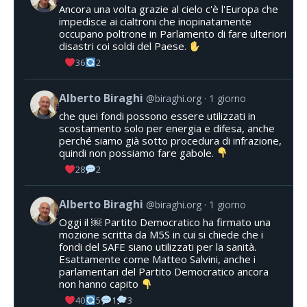
Ancora una volta grazie al cielo c'è l'Europa che
impedisce ai cialtroni che inopinatamente
occupano poltrone in Parlamento di fare ulteriori
disastri coi soldi del Paese.
36
2
Alberto Biraghi
@biraghi.org
1 giorno
che quei fondi possono essere utilizzati in
scostamento solo per energia e difesa, anche
perché siamo già sotto procedura di infrazione,
quindi non possiamo fare gabole.
28
2
Alberto Biraghi
@biraghi.org
1 giorno
Oggi il ￼ Partito Democratico ha firmato una
mozione scritta da M5S in cui si chiede che i
fondi del SAFE siano utilizzati per la sanità.
Esattamente come Matteo Salvini, anche i
parlamentari del Partito Democratico ancora
non hanno capito
40
5
1
3