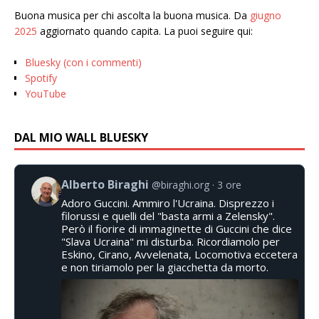
Buona musica per chi ascolta la buona musica. Da
giugno
2025
aggiornato quando capita. La puoi seguire qui:
Bluesky (con i commenti)
Spotify
YouTube
DAL MIO WALL BLUESKY
Alberto Biraghi
@biraghi.org
3 ore
Adoro Guccini. Ammiro l'Ucraina. Disprezzo i
filorussi e quelli del "basta armi a Zelensky".
Però il fiorire di immaginette di Guccini che dice
"Slava Ucraina" mi disturba. Ricordiamolo per
Eskino, Cirano, Avvelenata, Locomotiva eccetera
e non tiriamolo per la giacchetta da morto.