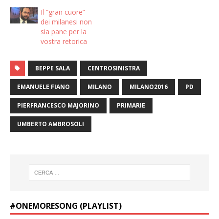
Il “gran cuore”
dei milanesi non
sia pane per la
vostra retorica
BEPPE SALA
CENTROSINISTRA
EMANUELE FIANO
MILANO
MILANO2016
PD
PIERFRANCESCO MAJORINO
PRIMARIE
UMBERTO AMBROSOLI
#ONEMORESONG (PLAYLIST)