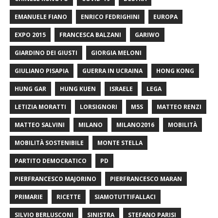
EMANUELE FIANO
ENRICO FEDRIGHINI
EUROPA
EXPO 2015
FRANCESCA BALZANI
GARIWO
GIARDINO DEI GIUSTI
GIORGIA MELONI
GIULIANO PISAPIA
GUERRA IN UCRAINA
HONG KONG
HUNG GAR
HUNG KUEN
ISRAELE
LEGA
LETIZIA MORATTI
LORSIGNORI
M5S
MATTEO RENZI
MATTEO SALVINI
MILANO
MILANO2016
MOBILITÀ
MOBILITÀ SOSTENIBILE
MONTE STELLA
PARTITO DEMOCRATICO
PD
PIERFRANCESCO MAJORINO
PIERFRANCESCO MARAN
PRIMARIE
RICETTE
SIAMOTUTTIFALLACI
SILVIO BERLUSCONI
SINISTRA
STEFANO PARISI