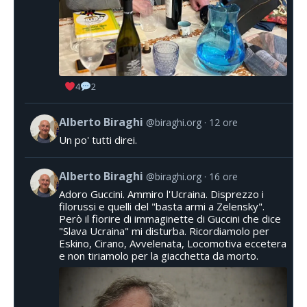
4
2
Alberto Biraghi
@biraghi.org
12 ore
Un po' tutti direi.
Alberto Biraghi
@biraghi.org
16 ore
Adoro Guccini. Ammiro l'Ucraina. Disprezzo i
filorussi e quelli del "basta armi a Zelensky".
Però il fiorire di immaginette di Guccini che dice
"Slava Ucraina" mi disturba. Ricordiamolo per
Eskino, Cirano, Avvelenata, Locomotiva eccetera
e non tiriamolo per la giacchetta da morto.