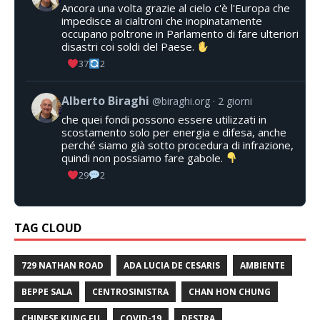
Ancora una volta grazie al cielo c'è l'Europa che
impedisce ai cialtroni che inopinatamente
occupano poltrone in Parlamento di fare ulteriori
disastri coi soldi del Paese.
37
2
Alberto Biraghi
@biraghi.org
2 giorni
che quei fondi possono essere utilizzati in
scostamento solo per energia e difesa, anche
perché siamo già sotto procedura di infrazione,
quindi non possiamo fare gabole.
29
2
TAG CLOUD
729 NATHAN ROAD
ADA LUCIA DE CESARIS
AMBIENTE
BEPPE SALA
CENTROSINISTRA
CHAN HON CHUNG
CHINESE KUNG FU
COVID-19
DESTRA