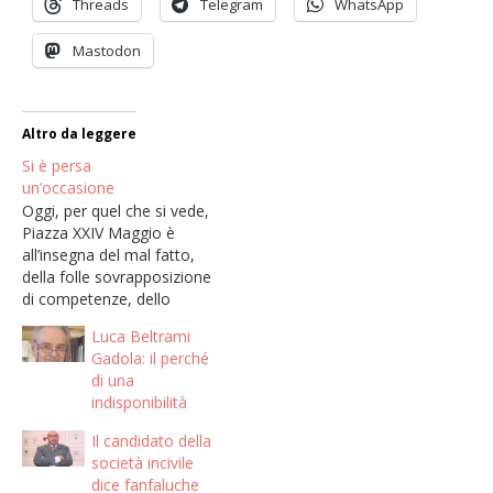
Threads
Telegram
WhatsApp
Mastodon
Altro da leggere
Si è persa
un’occasione
Oggi, per quel che si vede,
Piazza XXIV Maggio è
all’insegna del mal fatto,
della folle sovrapposizione
di competenze, dello
spreco d’inutili cordoli
Luca Beltrami
monumentali, di selva di
Gadola: il perché
pali, alcuni verde ramarro
di una
altri grigi, collocati a caso
indisponibilità
e con una varietà di
pavimentazioni che
Il candidato della
ricordano la giubba di
società incivile
Arlecchino. Si è…
dice fanfaluche