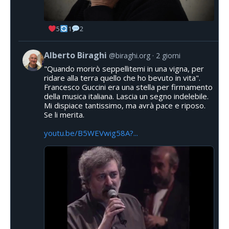
5
1
2
Alberto Biraghi
@biraghi.org
2 giorni
"Quando morirò seppellitemi in una vigna, per
ridare alla terra quello che ho bevuto in vita".
Francesco Guccini era una stella per firmamento
della musica italiana. Lascia un segno indelebile.
Mi dispiace tantissimo, ma avrà pace e riposo.
Se li merita.
youtu.be/B5WEVwig58A?...