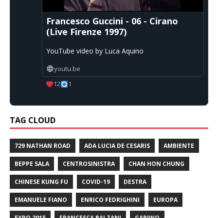
Francesco Guccini - 06 - Cirano
(Live Firenze 1997)
YouTube video by Luca Aquino
youtu.be
12
1
TAG CLOUD
729 NATHAN ROAD
ADA LUCIA DE CESARIS
AMBIENTE
BEPPE SALA
CENTROSINISTRA
CHAN HON CHUNG
CHINESE KUNG FU
COVID-19
DESTRA
EMANUELE FIANO
ENRICO FEDRIGHINI
EUROPA
EXPO 2015
FRANCESCA BALZANI
GARIWO