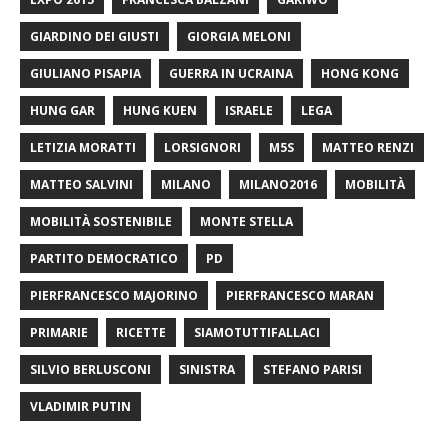
GIARDINO DEI GIUSTI
GIORGIA MELONI
GIULIANO PISAPIA
GUERRA IN UCRAINA
HONG KONG
HUNG GAR
HUNG KUEN
ISRAELE
LEGA
LETIZIA MORATTI
LORSIGNORI
M5S
MATTEO RENZI
MATTEO SALVINI
MILANO
MILANO2016
MOBILITÀ
MOBILITÀ SOSTENIBILE
MONTE STELLA
PARTITO DEMOCRATICO
PD
PIERFRANCESCO MAJORINO
PIERFRANCESCO MARAN
PRIMARIE
RICETTE
SIAMOTUTTIFALLACI
SILVIO BERLUSCONI
SINISTRA
STEFANO PARISI
VLADIMIR PUTIN