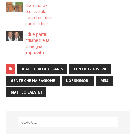
Giardino dei
Giusti: Sala
dovrebbe dire
parole chiare
I due partiti
milanesi e la
scheggia
impazzita
ADA LUCIA DE CESARIS
CENTROSINISTRA
GENTE CHE HA RAGIONE
LORSIGNORI
M5S
MATTEO SALVINI