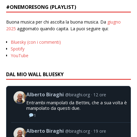
#ONEMORESONG (PLAYLIST)
Buona musica per chi ascolta la buona musica. Da
giugno
2025
aggiornato quando capita. La puoi seguire qui:
Bluesky (con i commenti)
Spotify
YouTube
DAL MIO WALL BLUESKY
Alberto Biraghi
@biraghi.org
12 ore
Entrambi manipolati da Bettini, che a sua volta è
manipolato da questi due.
1
Alberto Biraghi
@biraghi.org
19 ore