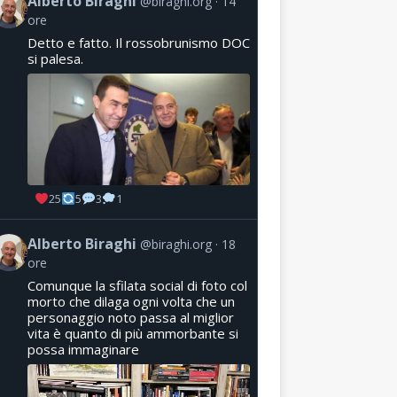
Alberto Biraghi
@biraghi.org
14
ore
Detto e fatto. Il rossobrunismo DOC
si palesa.
25
5
3
1
Alberto Biraghi
@biraghi.org
18
ore
Comunque la sfilata social di foto col
morto che dilaga ogni volta che un
personaggio noto passa al miglior
vita è quanto di più ammorbante si
possa immaginare