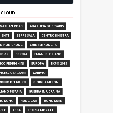
 CLOUD
 NATHAN ROAD
ADA LUCIA DE CESARIS
IENTE
BEPPE SALA
CENTROSINISTRA
N HON CHUNG
CHINESE KUNG FU
ID-19
DESTRA
EMANUELE FIANO
ICO FEDRIGHINI
EUROPA
EXPO 2015
NCESCA BALZANI
GARIWO
RDINO DEI GIUSTI
GIORGIA MELONI
LIANO PISAPIA
GUERRA IN UCRAINA
NG KONG
HUNG GAR
HUNG KUEN
AELE
LEGA
LETIZIA MORATTI