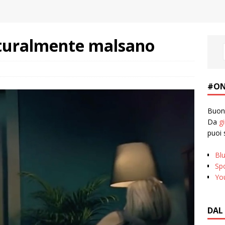
lturalmente malsano
#ON
Buona
Da
g
puoi 
Bl
Spo
Yo
DAL