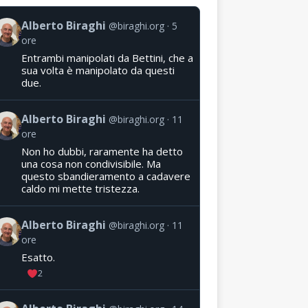
Alberto Biraghi
@biraghi.org
5
ore
Entrambi manipolati da Bettini, che a
sua volta è manipolato da questi
due.
Alberto Biraghi
@biraghi.org
11
ore
Non ho dubbi, raramente ha detto
una cosa non condivisibile. Ma
questo sbandieramento a cadavere
caldo mi mette tristezza.
Alberto Biraghi
@biraghi.org
11
ore
Esatto.
2