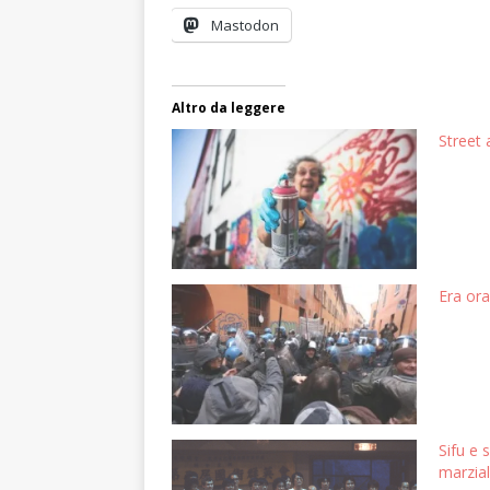
Mastodon
Altro da leggere
Street 
Era ora
Sifu e 
marzia