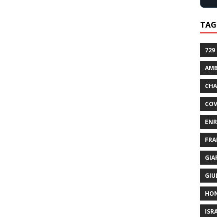
TAG
729
AMB
CHA
COV
ENR
FRA
GIA
GIU
HO
ISR