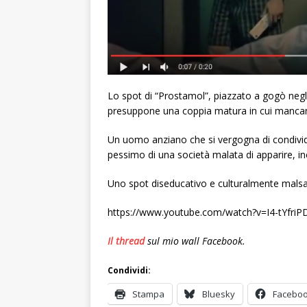
Lo spot di “Prostamol”, piazzato a gogò negli o
presuppone una coppia matura in cui mancano l
Un uomo anziano che si vergogna di condivide
pessimo di una società malata di apparire, i
Uno spot diseducativo e culturalmente mals
https://www.youtube.com/watch?v=I4-tYfriP
Il thread
sul mio wall Facebook.
Condividi:
Stampa
Bluesky
Facebo