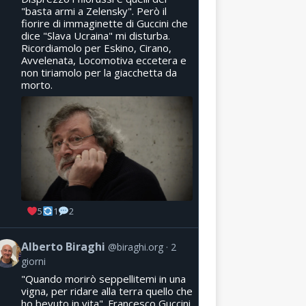
"basta armi a Zelensky". Però il
fiorire di immaginette di Guccini che
dice "Slava Ucraina" mi disturba.
Ricordiamolo per Eskino, Cirano,
Avvelenata, Locomotiva eccetera e
non tiriamolo per la giacchetta da
morto.
5
1
2
Alberto Biraghi
@biraghi.org
2
giorni
"Quando morirò seppellitemi in una
vigna, per ridare alla terra quello che
ho bevuto in vita". Francesco Guccini