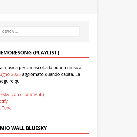
EMORESONG (PLAYLIST)
 musica per chi ascolta la buona musica.
iugno 2025
aggiornato quando capita. La
seguire qui:
uesky (con i commenti)
tify
uTube
 MIO WALL BLUESKY