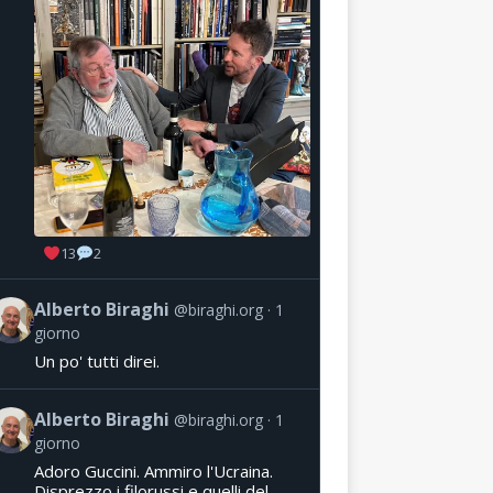
13
2
Alberto Biraghi
@biraghi.org
1
giorno
Un po' tutti direi.
Alberto Biraghi
@biraghi.org
1
giorno
Adoro Guccini. Ammiro l'Ucraina.
Disprezzo i filorussi e quelli del