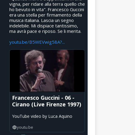
vigna, per ridare alla terra quello che
ho bevuto in vita". Francesco Guccini
era una stella per firmamento della
musica italiana. Lascia un segno
indelebile. Mi dispiace tantissimo,
ma avrà pace e riposo. Se li merita.
youtu.be/B5WEVwig58A?...
Francesco Guccini - 06 -
Cirano (Live Firenze 1997)
YouTube video by Luca Aquino
youtu.be