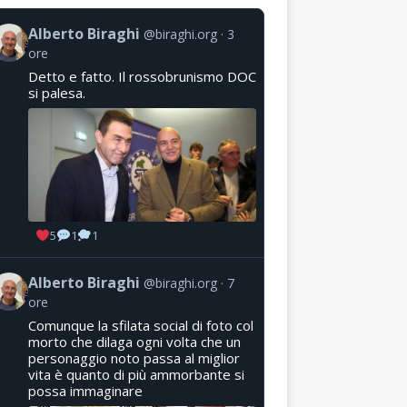
Alberto Biraghi
@biraghi.org
3
ore
Detto e fatto. Il rossobrunismo DOC
si palesa.
5
1
1
Alberto Biraghi
@biraghi.org
7
ore
Comunque la sfilata social di foto col
morto che dilaga ogni volta che un
personaggio noto passa al miglior
vita è quanto di più ammorbante si
possa immaginare