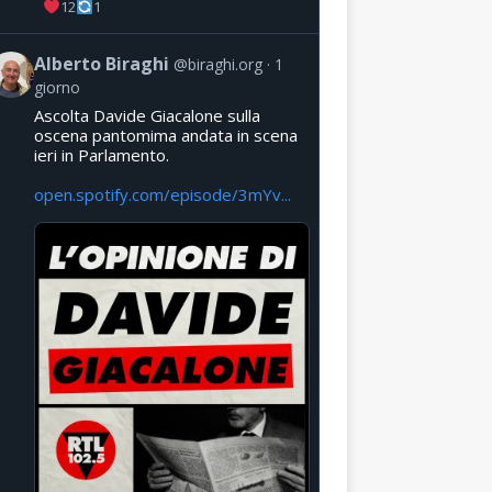
12
1
Alberto Biraghi
@biraghi.org
1
giorno
Ascolta Davide Giacalone sulla
oscena pantomima andata in scena
ieri in Parlamento.
open.spotify.com/episode/3mYv...