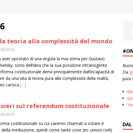
16
la teoria alla complessità del mondo
/09/2016
#ON
 aver spostato di una virgola la mia stima per Gustavo
belsky, sono dell’idea che la sua posizione intransigente
Buona
 riforma costituzionale derivi principalmente dall’incapacità di
Da
g
re da una vita di teoria pura alla complessità della realtà,
puoi 
più carsica
[…]
Bl
Spo
Yo
sieri sul referendum costituzionale
/09/2016
forma costituzionale su cui saremo chiamati a votare è
DAL
o della mediazione, quindi come tante cose (es: unioni civili)