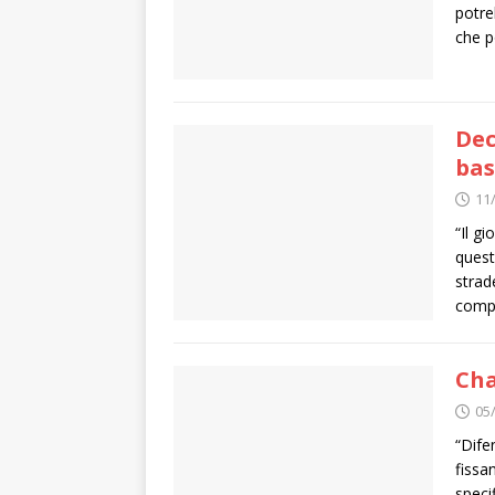
potre
che p
Dec
bas
11
“Il g
quest
strad
compr
Cha
05
“Dife
fissa
specif