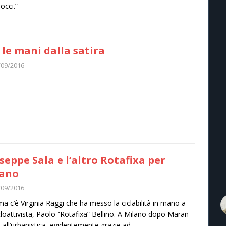
cci.”
 le mani dalla satira
/09/2016
seppe Sala e l’altro Rotafixa per
lano
/09/2016
a c’è Virginia Raggi che ha messo la ciclabilità in mano a
cloattivista, Paolo “Rotafixa” Bellino. A Milano dopo Maran
to all’urbanistica, evidentemente grazie ad