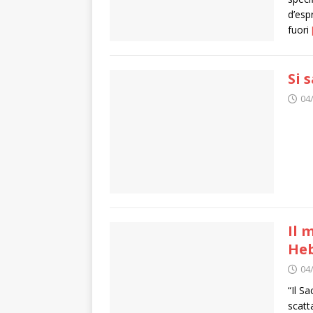
d’espr
fuori
Si 
04
Il 
Heb
04
“Il S
scatt