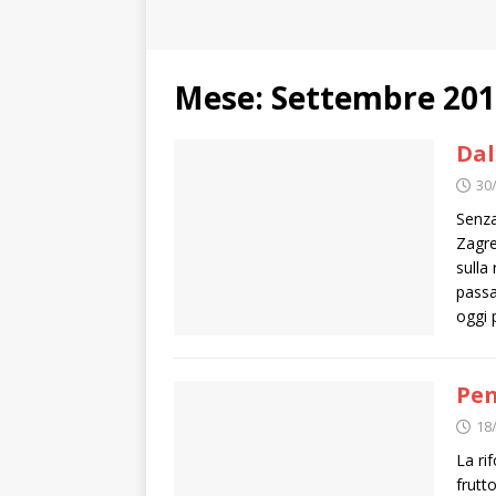
Mese:
Settembre 20
Dal
30
Senza
Zagre
sulla
passa
oggi 
Pen
18
La ri
frutt