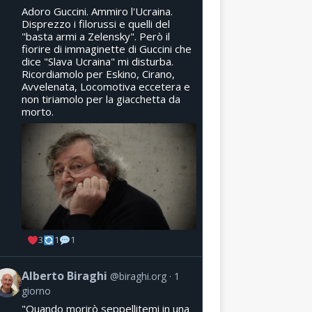
Adoro Guccini. Ammiro l'Ucraina.
Disprezzo i filorussi e quelli del
"basta armi a Zelensky". Però il
fiorire di immaginette di Guccini che
dice "Slava Ucraina" mi disturba.
Ricordiamolo per Eskino, Cirano,
Avvelenata, Locomotiva eccetera e
non tiriamolo per la giacchetta da
morto.
3
1
1
Alberto Biraghi
@biraghi.org
1
giorno
"Quando morirò seppellitemi in una