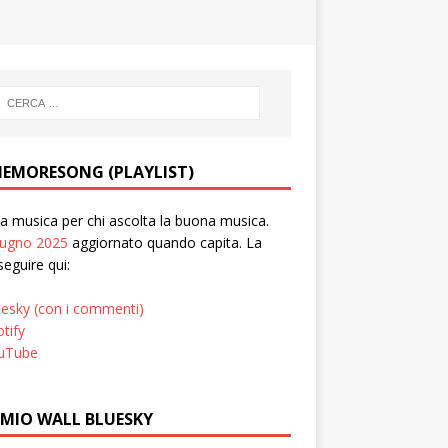
EMORESONG (PLAYLIST)
 musica per chi ascolta la buona musica.
iugno 2025
aggiornato quando capita. La
seguire qui:
uesky (con i commenti)
tify
uTube
 MIO WALL BLUESKY