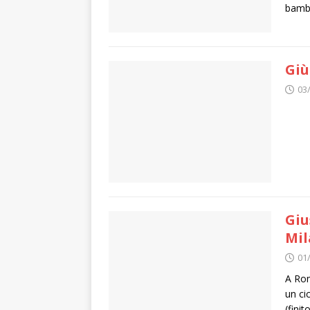
bambo
Giù
03
Giu
Mi
01
A Rom
un ci
(fini