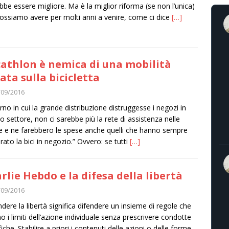
bbe essere migliore. Ma è la miglior riforma (se non l’unica)
ossiamo avere per molti anni a venire, come ci dice
[…]
athlon è nemica di una mobilità
ata sulla bicicletta
/09/2016
iorno in cui la grande distribuzione distruggesse i negozi in
o settore, non ci sarebbe più la rete di assistenza nelle
e e ne farebbero le spese anche quelli che hanno sempre
ato la bici in negozio.” Ovvero: se tutti
[…]
rlie Hebdo e la difesa della libertà
/09/2016
ndere la libertà significa difendere un insieme di regole che
no i limiti dell’azione individuale senza prescrivere condotte
iche. Stabilire a priori i contenuti delle azioni o delle forme