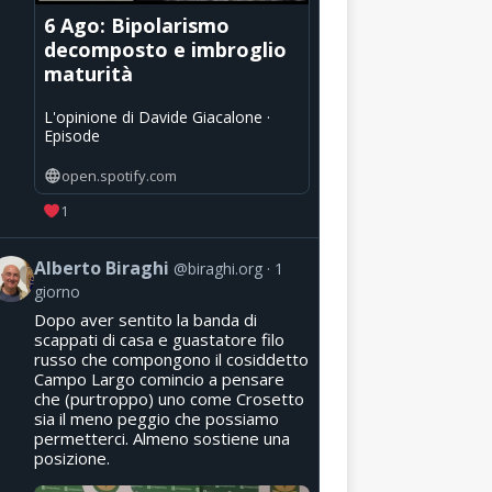
6 Ago: Bipolarismo
decomposto e imbroglio
maturità
L'opinione di Davide Giacalone ·
Episode
open.spotify.com
1
Alberto Biraghi
@biraghi.org
1
giorno
Dopo aver sentito la banda di
scappati di casa e guastatore filo
russo che compongono il cosiddetto
Campo Largo comincio a pensare
che (purtroppo) uno come Crosetto
sia il meno peggio che possiamo
permetterci. Almeno sostiene una
posizione.