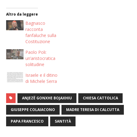
Altro da leggere
Bagnasco
racconta
fanfaluche sulla
Costituzione
Paolo Poli:
un’aristocratica
solitudine
Israele e il ditino
di Michele Serra
ANJEZË GONXHE BOJAXHIU
CHIESA CATTOLICA
GIUSEPPE COLAIACONO
MADRE TERESA DI CALCUTTA
PAPA FRANCESCO
SANTITÀ