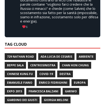
documento contrario di M5S che ribadisce le
parole contiane "vogliono farci credere che la
Russia ci minacci" e chiede (come Salvini) che lo
scostamento sia fatto per la sanità (impossibile,
siamo in infrazione, scostamento solo per difesa
e energia).
6
TAG CLOUD
729 NATHAN ROAD
ADA LUCIA DE CESARIS
AMBIENTE
BEPPE SALA
CENTROSINISTRA
CHAN HON CHUNG
CHINESE KUNG FU
COVID-19
DESTRA
EMANUELE FIANO
ENRICO FEDRIGHINI
EUROPA
EXPO 2015
FRANCESCA BALZANI
GARIWO
GIARDINO DEI GIUSTI
GIORGIA MELONI