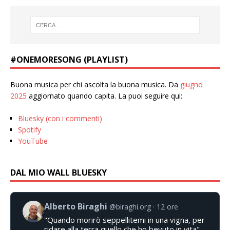
#ONEMORESONG (PLAYLIST)
Buona musica per chi ascolta la buona musica. Da
giugno
2025
aggiornato quando capita. La puoi seguire qui:
Bluesky (con i commenti)
Spotify
YouTube
DAL MIO WALL BLUESKY
Alberto Biraghi
@biraghi.org
12 ore
"Quando morirò seppellitemi in una vigna, per
ridare alla terra quello che ho bevuto in vita".