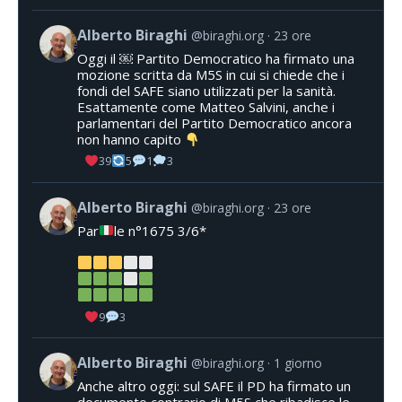
Alberto Biraghi
@biraghi.org
23 ore
Oggi il ￼ Partito Democratico ha firmato una
mozione scritta da M5S in cui si chiede che i
fondi del SAFE siano utilizzati per la sanità.
Esattamente come Matteo Salvini, anche i
parlamentari del Partito Democratico ancora
non hanno capito
39
5
1
3
Alberto Biraghi
@biraghi.org
23 ore
Par
le n°1675 3/6*
9
3
Alberto Biraghi
@biraghi.org
1 giorno
Anche altro oggi: sul SAFE il PD ha firmato un