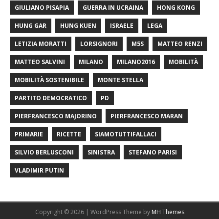
GIULIANO PISAPIA
GUERRA IN UCRAINA
HONG KONG
HUNG GAR
HUNG KUEN
ISRAELE
LEGA
LETIZIA MORATTI
LORSIGNORI
M5S
MATTEO RENZI
MATTEO SALVINI
MILANO
MILANO2016
MOBILITÀ
MOBILITÀ SOSTENIBILE
MONTE STELLA
PARTITO DEMOCRATICO
PD
PIERFRANCESCO MAJORINO
PIERFRANCESCO MARAN
PRIMARIE
RICETTE
SIAMOTUTTIFALLACI
SILVIO BERLUSCONI
SINISTRA
STEFANO PARISI
VLADIMIR PUTIN
Copyright © 2026 | WordPress Theme by
MH Themes