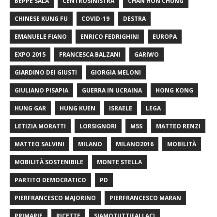
BEPPE SALA
CENTROSINISTRA
CHAN HON CHUNG
CHINESE KUNG FU
COVID-19
DESTRA
EMANUELE FIANO
ENRICO FEDRIGHINI
EUROPA
EXPO 2015
FRANCESCA BALZANI
GARIWO
GIARDINO DEI GIUSTI
GIORGIA MELONI
GIULIANO PISAPIA
GUERRA IN UCRAINA
HONG KONG
HUNG GAR
HUNG KUEN
ISRAELE
LEGA
LETIZIA MORATTI
LORSIGNORI
M5S
MATTEO RENZI
MATTEO SALVINI
MILANO
MILANO2016
MOBILITÀ
MOBILITÀ SOSTENIBILE
MONTE STELLA
PARTITO DEMOCRATICO
PD
PIERFRANCESCO MAJORINO
PIERFRANCESCO MARAN
PRIMARIE
RICETTE
SIAMOTUTTIFALLACI