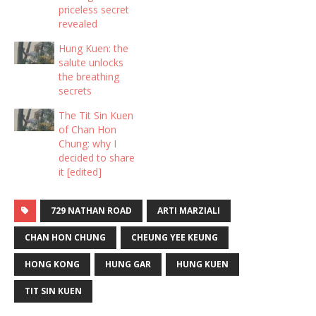
priceless secret
revealed
Hung Kuen: the
salute unlocks
the breathing
secrets
The Tit Sin Kuen
of Chan Hon
Chung: why I
decided to share
it [edited]
729 NATHAN ROAD
ARTI MARZIALI
CHAN HON CHUNG
CHEUNG YEE KEUNG
HONG KONG
HUNG GAR
HUNG KUEN
TIT SIN KUEN