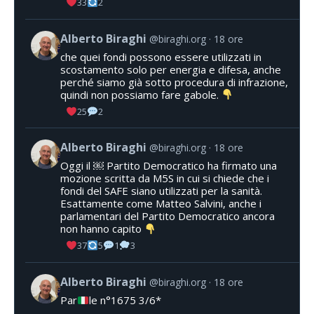
33
2
Alberto Biraghi
@biraghi.org
18 ore
che quei fondi possono essere utilizzati in
scostamento solo per energia e difesa, anche
perché siamo già sotto procedura di infrazione,
quindi non possiamo fare gabole.
25
2
Alberto Biraghi
@biraghi.org
18 ore
Oggi il ￼ Partito Democratico ha firmato una
mozione scritta da M5S in cui si chiede che i
fondi del SAFE siano utilizzati per la sanità.
Esattamente come Matteo Salvini, anche i
parlamentari del Partito Democratico ancora
non hanno capito
37
5
1
3
Alberto Biraghi
@biraghi.org
18 ore
Par
le n°1675 3/6*