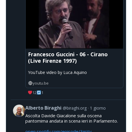
Francesco Guccini - 06 - Cirano
(Live Firenze 1997)
YouTube video by Luca Aquino
youtu.be
12
1
Alberto Biraghi
@biraghi.org
1 giorno
Ascolta Davide Giacalone sulla oscena
pantomima andata in scena ieri in Parlamento.
open.spotify.com/episode/3mYv...