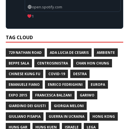
open.spotify.com
1
TAG CLOUD
729 NATHAN ROAD
ADA LUCIA DE CESARIS
AMBIENTE
BEPPE SALA
CENTROSINISTRA
CHAN HON CHUNG
CHINESE KUNG FU
COVID-19
DESTRA
EMANUELE FIANO
ENRICO FEDRIGHINI
EUROPA
EXPO 2015
FRANCESCA BALZANI
GARIWO
GIARDINO DEI GIUSTI
GIORGIA MELONI
GIULIANO PISAPIA
GUERRA IN UCRAINA
HONG KONG
HUNG GAR
HUNG KUEN
ISRAELE
LEGA