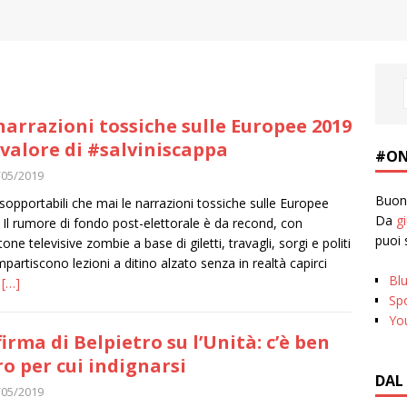
narrazioni tossiche sulle Europee 2019
l valore di #salviniscappa
#ON
/05/2019
Buona
nsopportabili che mai le narrazioni tossiche sulle Europee
Da
g
 Il rumore di fondo post-elettorale è da recond, con
puoi 
one televisive zombie a base di giletti, travagli, sorgi e politi
mpartiscono lezioni a ditino alzato senza in realtà capirci
Bl
,
[…]
Spo
Yo
firma di Belpietro su l’Unità: c’è ben
ro per cui indignarsi
DAL
/05/2019