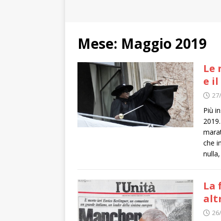
Mese:
Maggio 2019
Le 
e i
27
Più i
2019.
marat
che i
nulla
La 
alt
26