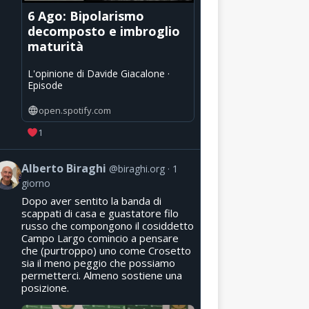
6 Ago: Bipolarismo
decomposto e imbroglio
maturità
L'opinione di Davide Giacalone ·
Episode
open.spotify.com
1
Alberto Biraghi
@biraghi.org
1
giorno
Dopo aver sentito la banda di
scappati di casa e guastatore filo
russo che compongono il cosiddetto
Campo Largo comincio a pensare
che (purtroppo) uno come Crosetto
sia il meno peggio che possiamo
permetterci. Almeno sostiene una
posizione.