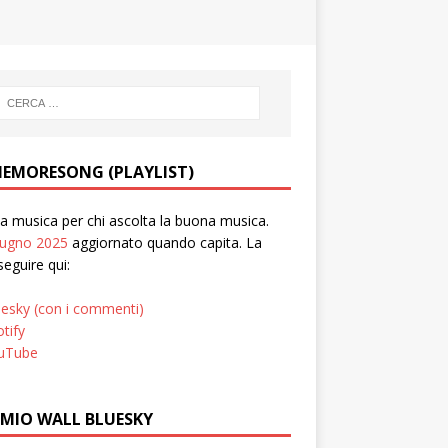
EMORESONG (PLAYLIST)
 musica per chi ascolta la buona musica.
iugno 2025
aggiornato quando capita. La
seguire qui:
uesky (con i commenti)
tify
uTube
 MIO WALL BLUESKY