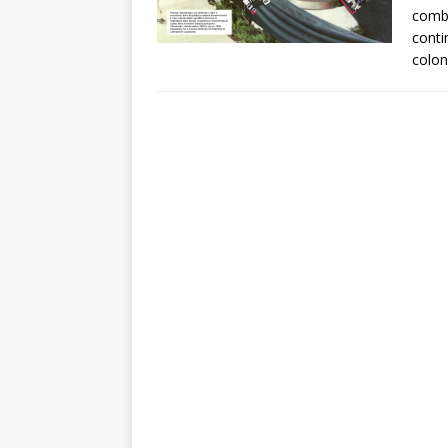
comba
conti
colon