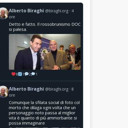
Alberto Biraghi
@biraghi.org
4
ore
Detto e fatto. Il rossobrunismo DOC
si palesa.
8
1
2
1
Alberto Biraghi
@biraghi.org
8
ore
Comunque la sfilata social di foto col
morto che dilaga ogni volta che un
personaggio noto passa al miglior
vita è quanto di più ammorbante si
possa immaginare