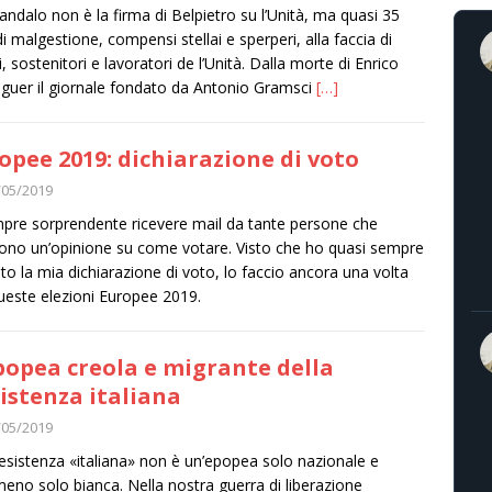
andalo non è la firma di Belpietro su l’Unità, ma quasi 35
di malgestione, compensi stellai e sperperi, alla faccia di
i, sostenitori e lavoratori de l’Unità. Dalla morte di Enrico
nguer il giornale fondato da Antonio Gramsci
[…]
opee 2019: dichiarazione di voto
/05/2019
pre sorprendente ricevere mail da tante persone che
ono un’opinione su come votare. Visto che ho quasi sempre
to la mia dichiarazione di voto, lo faccio ancora una volta
ueste elezioni Europee 2019.
popea creola e migrante della
istenza italiana
/05/2019
esistenza «italiana» non è un’epopea solo nazionale e
no solo bianca. Nella nostra guerra di liberazione