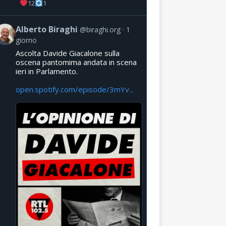
12
1
Alberto Biraghi
@biraghi.org
1
giorno
Ascolta Davide Giacalone sulla
oscena pantomima andata in scena
ieri in Parlamento.
open.spotify.com/episode/3mYv...