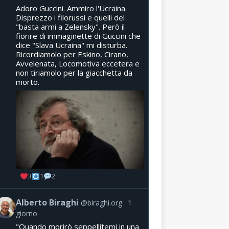
Adoro Guccini. Ammiro l'Ucraina.
Disprezzo i filorussi e quelli del
"basta armi a Zelensky". Però il
fiorire di immaginette di Guccini che
dice "Slava Ucraina" mi disturba.
Ricordiamolo per Eskino, Cirano,
Avvelenata, Locomotiva eccetera e
non tiriamolo per la giacchetta da
morto.
3
1
2
Alberto Biraghi
@biraghi.org
1
giorno
"Quando morirò seppellitemi in una