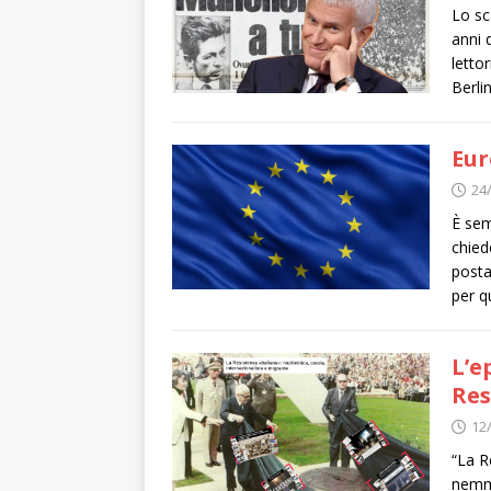
Lo sc
anni 
lettor
Berli
Eur
24
È sem
chied
posta
per q
L’e
Res
12
“La R
nemme