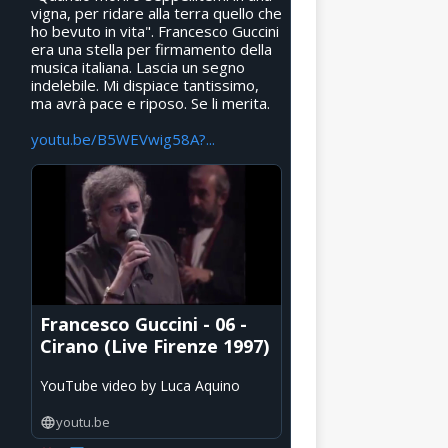
vigna, per ridare alla terra quello che
ho bevuto in vita". Francesco Guccini
era una stella per firmamento della
musica italiana. Lascia un segno
indelebile. Mi dispiace tantissimo,
ma avrà pace e riposo. Se li merita.
youtu.be/B5WEVwig58A?...
Francesco Guccini - 06 -
Cirano (Live Firenze 1997)
YouTube video by Luca Aquino
youtu.be