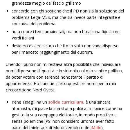
grandezza meglio del fascio grillismo
concordo con chi sostiene che il PD non sia la soluzione del
problema Lega-M5S, ma che sia invece parte integrante e
concausa del problema
ho a cuore i temi ambientali, ma non ho alcuna fiducia nei
Verdi italiani
desidero essere sicuro che il mio voto non vada disperso
per il mancato raggiungimento del quorum.
Unendo i punti non mi restava altra possibilità che individuare
nomi di persone di qualità e in sintonia col mio sentire politico,
da poter votare con serenità nonostante il partito di
appartenenza. Ho dunque scelto questi tre nomi per la mia
circoscrizione Nord Ovest.
Irene Tinagli: ha un
solido curriculum
, è una sincera
riformista, mi piace la sua storia politica, mi piace come ha
gestito la sua campagna elettorale, in modo proattivo e
senza polemiche (PS: non considero un’onta aver fatto
parte del think tank di Montezemolo o de
iMille
).