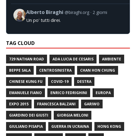
Alberto Biraghi
@biraghi.org
2 giorni
Un po' tutti direi.
TAG CLOUD
729 NATHAN ROAD
ADA LUCIA DE CESARIS
AMBIENTE
BEPPE SALA
CENTROSINISTRA
CHAN HON CHUNG
CHINESE KUNG FU
COVID-19
DESTRA
EMANUELE FIANO
ENRICO FEDRIGHINI
EUROPA
EXPO 2015
FRANCESCA BALZANI
GARIWO
GIARDINO DEI GIUSTI
GIORGIA MELONI
GIULIANO PISAPIA
GUERRA IN UCRAINA
HONG KONG