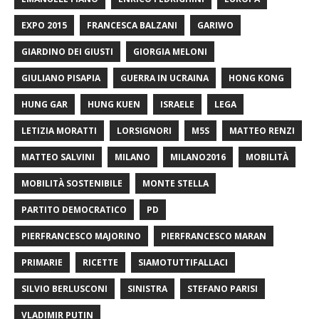
EXPO 2015
FRANCESCA BALZANI
GARIWO
GIARDINO DEI GIUSTI
GIORGIA MELONI
GIULIANO PISAPIA
GUERRA IN UCRAINA
HONG KONG
HUNG GAR
HUNG KUEN
ISRAELE
LEGA
LETIZIA MORATTI
LORSIGNORI
M5S
MATTEO RENZI
MATTEO SALVINI
MILANO
MILANO2016
MOBILITÀ
MOBILITÀ SOSTENIBILE
MONTE STELLA
PARTITO DEMOCRATICO
PD
PIERFRANCESCO MAJORINO
PIERFRANCESCO MARAN
PRIMARIE
RICETTE
SIAMOTUTTIFALLACI
SILVIO BERLUSCONI
SINISTRA
STEFANO PARISI
VLADIMIR PUTIN