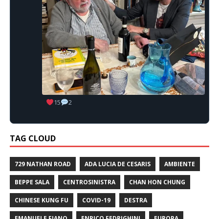
15
2
TAG CLOUD
729 NATHAN ROAD
ADA LUCIA DE CESARIS
AMBIENTE
BEPPE SALA
CENTROSINISTRA
CHAN HON CHUNG
CHINESE KUNG FU
COVID-19
DESTRA
EMANUELE FIANO
ENRICO FEDRIGHINI
EUROPA