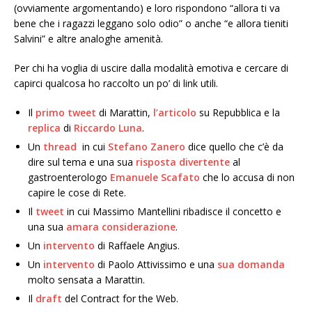
(ovviamente argomentando) e loro rispondono “allora ti va
bene che i ragazzi leggano solo odio” o anche “e allora tieniti
Salvini” e altre analoghe amenità.
Per chi ha voglia di uscire dalla modalità emotiva e cercare di
capirci qualcosa ho raccolto un po’ di link utili.
Il
primo tweet
di Marattin,
l’articolo
su Repubblica e la
replica
di
Riccardo Luna
.
Un
thread
in cui
Stefano Zanero
dice quello che c’è da
dire sul tema e una sua
risposta divertente
al
gastroenterologo
Emanuele Scafato
che lo accusa di non
capire le cose di Rete.
Il
tweet
in cui Massimo Mantellini ribadisce il concetto e
una sua
amara considerazione
.
Un
intervento
di Raffaele Angius.
Un
intervento
di Paolo Attivissimo e una
sua domanda
molto sensata a Marattin.
Il
draft
del Contract for the Web.