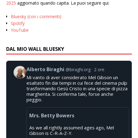
2025
aggiornato quando capita. La puoi seguire qui:
Bluesky (con i commenti)
Spotify
YouTube
DAL MIO WALL BLUESKY
Alberto Biraghi
@biraghi.org
2 ore
Mi vanto di aver considerato Mel Gibson un
esaltato fin dai tempi in cui fece del cinema pulp
trasformando Gesù Cristo in una specie di pizza
margherita. Si conferma tale, forse anche
peggio.
Mrs. Betty Bowers
As we all rightly assumed ages ago, Mel
Gibson is C-R-A-Z-Y.