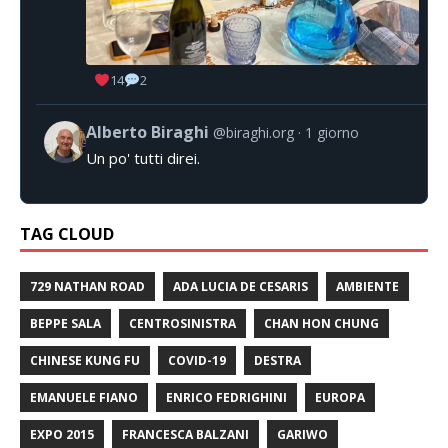
14
2
Alberto Biraghi
@biraghi.org
1 giorno
Un po' tutti direi.
TAG CLOUD
729 NATHAN ROAD
ADA LUCIA DE CESARIS
AMBIENTE
BEPPE SALA
CENTROSINISTRA
CHAN HON CHUNG
CHINESE KUNG FU
COVID-19
DESTRA
EMANUELE FIANO
ENRICO FEDRIGHINI
EUROPA
EXPO 2015
FRANCESCA BALZANI
GARIWO