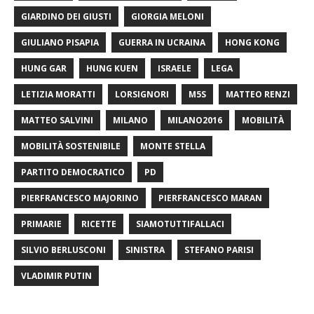
GIARDINO DEI GIUSTI
GIORGIA MELONI
GIULIANO PISAPIA
GUERRA IN UCRAINA
HONG KONG
HUNG GAR
HUNG KUEN
ISRAELE
LEGA
LETIZIA MORATTI
LORSIGNORI
M5S
MATTEO RENZI
MATTEO SALVINI
MILANO
MILANO2016
MOBILITÀ
MOBILITÀ SOSTENIBILE
MONTE STELLA
PARTITO DEMOCRATICO
PD
PIERFRANCESCO MAJORINO
PIERFRANCESCO MARAN
PRIMARIE
RICETTE
SIAMOTUTTIFALLACI
SILVIO BERLUSCONI
SINISTRA
STEFANO PARISI
VLADIMIR PUTIN