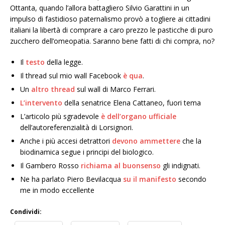
Ottanta, quando l’allora battagliero Silvio Garattini in un
impulso di fastidioso paternalismo provò a togliere ai cittadini
italiani la libertà di comprare a caro prezzo le pasticche di puro
zucchero dell’omeopatia. Saranno bene fatti di chi compra, no?
Il
testo
della legge.
Il thread sul mio wall Facebook
è qua
.
Un
altro thread
sul wall di Marco Ferrari.
L’intervento
della senatrice Elena Cattaneo, fuori tema
L’articolo più sgradevole
è dell’organo ufficiale
dell’autoreferenzialità di Lorsignori.
Anche i più accesi detrattori
devono ammettere
che la
biodinamica segue i principi del biologico.
Il Gambero Rosso
richiama al buonsenso
gli indignati.
Ne ha parlato Piero Bevilacqua
su il manifesto
secondo
me in modo eccellente
Condividi: