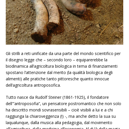
Gli strilli a reti unificate da una parte del mondo scientifico per
il disegno legge che – secondo loro – equiparerebbe la
biodinamica all’agricoltura biologica in tema di finanziamenti
spostano l’attenzione dal merito (la qualità biologica degli
alimenti) alle pratiche tanto pittoresche quanto innocue
dell’agricoltura antroposofica.
Tutto nasce da Rudolf Steiner (1861-1925), il fondatore
dell'”antroposofia”, un pensatore postromantico che non solo
ha descritto mondi sovrasensibili – cioè visibili a lui e a chi
raggiunga la chiaroveggenza (!) -, ma anche detto la sua su
laqualunque, dalla musica alla pedagogia, dal movimento
all’agricoltura, dalla medicina all’economia. Al di là della magia