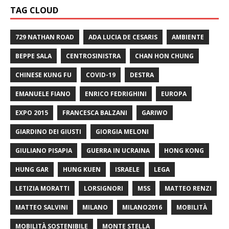
TAG CLOUD
729 NATHAN ROAD
ADA LUCIA DE CESARIS
AMBIENTE
BEPPE SALA
CENTROSINISTRA
CHAN HON CHUNG
CHINESE KUNG FU
COVID-19
DESTRA
EMANUELE FIANO
ENRICO FEDRIGHINI
EUROPA
EXPO 2015
FRANCESCA BALZANI
GARIWO
GIARDINO DEI GIUSTI
GIORGIA MELONI
GIULIANO PISAPIA
GUERRA IN UCRAINA
HONG KONG
HUNG GAR
HUNG KUEN
ISRAELE
LEGA
LETIZIA MORATTI
LORSIGNORI
M5S
MATTEO RENZI
MATTEO SALVINI
MILANO
MILANO2016
MOBILITÀ
MOBILITÀ SOSTENIBILE
MONTE STELLA