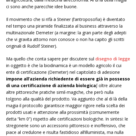
ci sono anche parecchie idee buone.
Il movimento che si rifà a Steiner (l’antroposofia) è diventato
nel tempo una piramide finalizzata al business attraverso la
multinazionale Demeter (a margine: la gran parte degli adepti
che vi gravita attorno non conosce o non ha capito gli scritti
originali di Rudolf Steiner).
Ma quello che conta sapere per discutere sul
disegno di legge
in oggetto è che la biodinamica è un modello agricolo il cui
ente di certificazione (Demeter) nel capitolato di adesione
impone all’azienda richiedente di essere già in possesso
di una certificazione di azienda biologica
∫ oltre alcune
altre pittoresche pratiche simil-magiche, che però nulla
tolgono alla qualità del prodotto. Va aggiunto che al di là della
magia il protocollo garantisce maggior rigore nella scelta dei
prodotti usati e attenzione alla prossimità (comunemente
detta “km 0”) rispetto alle certificazioni biologiche. In sintesi: le
stregonerie sono un accessorio pittoresco e inoffensivo, che
piace al credulone e risulta fastidioso all’illuminista, ma nulla