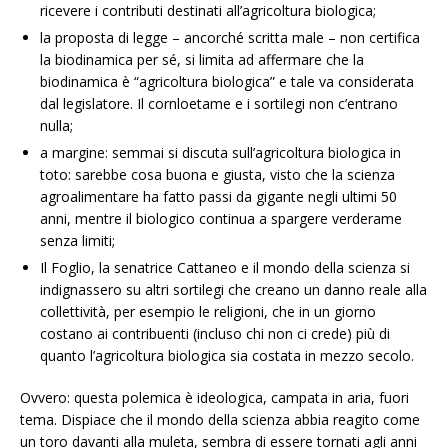
ricevere i contributi destinati all’agricoltura biologica;
la proposta di legge – ancorché scritta male – non certifica
la biodinamica per sé, si limita ad affermare che la
biodinamica è “agricoltura biologica” e tale va considerata
dal legislatore. Il cornloetame e i sortilegi non c’entrano
nulla;
a margine: semmai si discuta sull’agricoltura biologica in
toto: sarebbe cosa buona e giusta, visto che la scienza
agroalimentare ha fatto passi da gigante negli ultimi 50
anni, mentre il biologico continua a spargere verderame
senza limiti;
Il Foglio, la senatrice Cattaneo e il mondo della scienza si
indignassero su altri sortilegi che creano un danno reale alla
collettività, per esempio le religioni, che in un giorno
costano ai contribuenti (incluso chi non ci crede) più di
quanto l’agricoltura biologica sia costata in mezzo secolo.
Ovvero: questa polemica è ideologica, campata in aria, fuori
tema. Dispiace che il mondo della scienza abbia reagito come
un toro davanti alla muleta, sembra di essere tornati agli anni