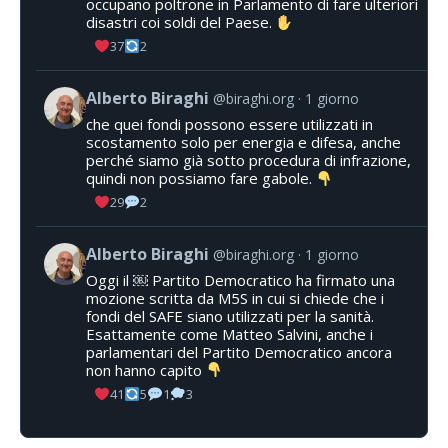
occupano poltrone in Parlamento di fare ulteriori
disastri coi soldi del Paese.
37
2
Alberto Biraghi
@biraghi.org
1 giorno
che quei fondi possono essere utilizzati in
scostamento solo per energia e difesa, anche
perché siamo già sotto procedura di infrazione,
quindi non possiamo fare gabole.
29
2
Alberto Biraghi
@biraghi.org
1 giorno
Oggi il ￼ Partito Democratico ha firmato una
mozione scritta da M5S in cui si chiede che i
fondi del SAFE siano utilizzati per la sanità.
Esattamente come Matteo Salvini, anche i
parlamentari del Partito Democratico ancora
non hanno capito
41
5
1
3