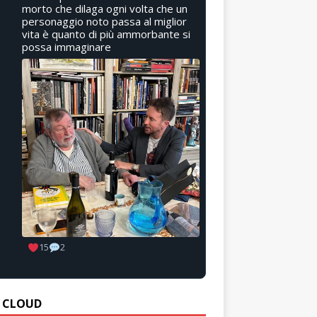
morto che dilaga ogni volta che un
personaggio noto passa al miglior
vita è quanto di più ammorbante si
possa immaginare
15
2
 CLOUD