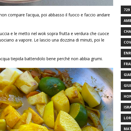
729
 non compare l’acqua, poi abbasso il fuoco e faccio andare
AMB
CHA
buccia e le metto nel wok sopra frutta e verdura che cuoce
ociano a vapore. Le lascio una dozzina di minuti, poi le
COV
ENR
n acqua tiepida battendolo bene perché non abbia grumi.
FRA
GIA
GIU
HO
ISR
LOR
MAT