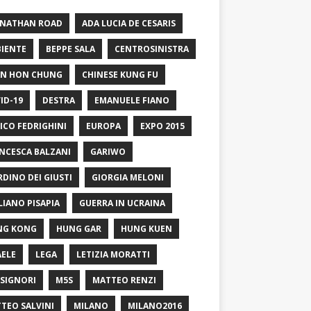
 NATHAN ROAD
ADA LUCIA DE CESARIS
IENTE
BEPPE SALA
CENTROSINISTRA
N HON CHUNG
CHINESE KUNG FU
ID-19
DESTRA
EMANUELE FIANO
ICO FEDRIGHINI
EUROPA
EXPO 2015
NCESCA BALZANI
GARIWO
RDINO DEI GIUSTI
GIORGIA MELONI
LIANO PISAPIA
GUERRA IN UCRAINA
NG KONG
HUNG GAR
HUNG KUEN
AELE
LEGA
LETIZIA MORATTI
SIGNORI
M5S
MATTEO RENZI
TEO SALVINI
MILANO
MILANO2016