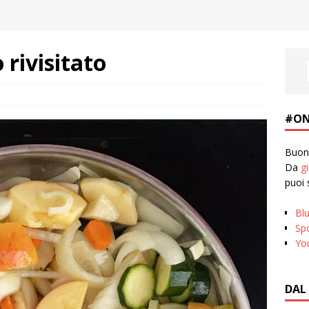
o rivisitato
#ON
Buona
Da
g
puoi 
Bl
Spo
Yo
DAL