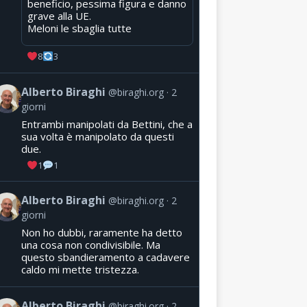
beneficio, pessima figura e danno
grave alla UE.
Meloni le sbaglia tutte
8
3
Alberto Biraghi
@biraghi.org
2
giorni
Entrambi manipolati da Bettini, che a
sua volta è manipolato da questi
due.
1
1
Alberto Biraghi
@biraghi.org
2
giorni
Non ho dubbi, raramente ha detto
una cosa non condivisibile. Ma
questo sbandieramento a cadavere
caldo mi mette tristezza.
Alberto Biraghi
@biraghi.org
2