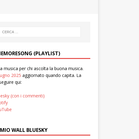
EMORESONG (PLAYLIST)
 musica per chi ascolta la buona musica.
iugno 2025
aggiornato quando capita. La
seguire qui:
uesky (con i commenti)
tify
uTube
 MIO WALL BLUESKY