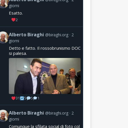
giorni
Esatto.
2
Alberto Biraghi
@biraghi.org
2
giorni
Detto e fatto. Il rossobrunismo DOC
si palesa.
31
5
5
1
Alberto Biraghi
@biraghi.org
2
giorni
Comunque la sfilata social di foto col