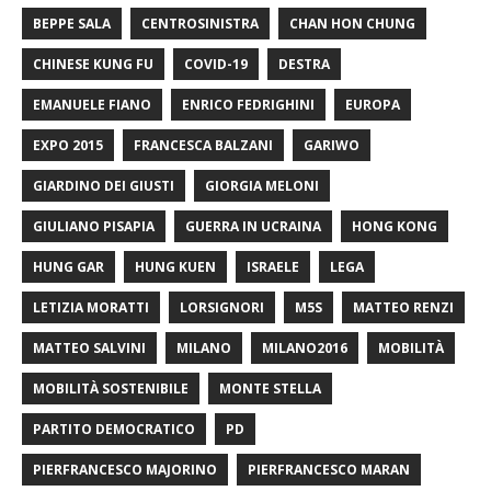
BEPPE SALA
CENTROSINISTRA
CHAN HON CHUNG
CHINESE KUNG FU
COVID-19
DESTRA
EMANUELE FIANO
ENRICO FEDRIGHINI
EUROPA
EXPO 2015
FRANCESCA BALZANI
GARIWO
GIARDINO DEI GIUSTI
GIORGIA MELONI
GIULIANO PISAPIA
GUERRA IN UCRAINA
HONG KONG
HUNG GAR
HUNG KUEN
ISRAELE
LEGA
LETIZIA MORATTI
LORSIGNORI
M5S
MATTEO RENZI
MATTEO SALVINI
MILANO
MILANO2016
MOBILITÀ
MOBILITÀ SOSTENIBILE
MONTE STELLA
PARTITO DEMOCRATICO
PD
PIERFRANCESCO MAJORINO
PIERFRANCESCO MARAN