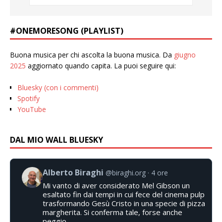
#ONEMORESONG (PLAYLIST)
Buona musica per chi ascolta la buona musica. Da
giugno
2025
aggiornato quando capita. La puoi seguire qui:
Bluesky (con i commenti)
Spotify
YouTube
DAL MIO WALL BLUESKY
Alberto Biraghi
@biraghi.org
4 ore
Mi vanto di aver considerato Mel Gibson un
esaltato fin dai tempi in cui fece del cinema pulp
trasformando Gesù Cristo in una specie di pizza
margherita. Si conferma tale, forse anche
peggio.