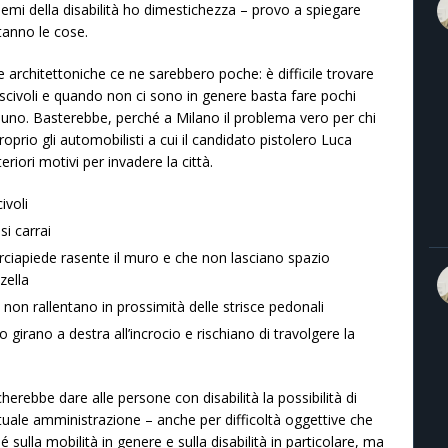
lemi della disabilità ho dimestichezza – provo a spiegare
anno le cose.
e architettoniche ce ne sarebbero poche: è difficile trovare
scivoli e quando non ci sono in genere basta fare pochi
 uno. Basterebbe, perché a Milano il problema vero per chi
rio gli automobilisti a cui il candidato pistolero Luca
eriori motivi per invadere la città.
ivoli
i carrai
ciapiede rasente il muro e che non lasciano spazio
zella
non rallentano in prossimità delle strisce pedonali
irano a destra all’incrocio e rischiano di travolgere la
cherebbe dare alle persone con disabilità la possibilità di
attuale amministrazione – anche per difficoltà oggettive che
ulla mobilità in genere e sulla disabilità in particolare, ma