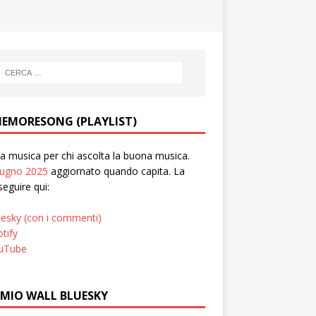
EMORESONG (PLAYLIST)
 musica per chi ascolta la buona musica.
iugno 2025
aggiornato quando capita. La
seguire qui:
uesky (con i commenti)
tify
uTube
 MIO WALL BLUESKY