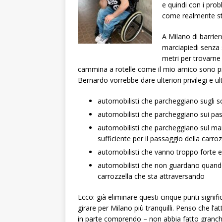
e quindi con i prob
come realmente st
A Milano di barrier
marciapiedi senza 
metri per trovarne
cammina a rotelle come il mio amico sono prop
Bernardo vorrebbe dare ulteriori privilegi e ult
automobilisti che parcheggiano sugli sc
automobilisti che parcheggiano sui pass
automobilisti che parcheggiano sul mar
sufficiente per il passaggio della carroz
automobilisti che vanno troppo forte e 
automobilisti che non guardano quando g
carrozzella che sta attraversando
Ecco: già eliminare questi cinque punti signifi
girare per Milano più tranquilli. Penso che l’
in parte comprendo – non abbia fatto granché s