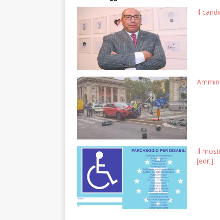
Il cand
Amminis
Il most
[edit]