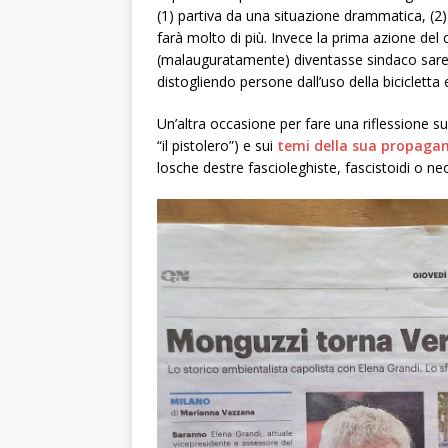
(1) partiva da una situazione drammatica, (2) 
farà molto di più. Invece la prima azione de
(malauguratamente) diventasse sindaco sarebb
distogliendo persone dall’uso della bicicletta e
Un’altra occasione per fare una riflessione s
“il pistolero”) e sui
temi della sua propaga
losche destre fascioleghiste, fascistoidi o neo