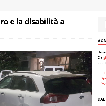
ro e la disabilità a
#ON
Buona
Da
g
puoi 
Bl
Spo
Yo
DAL