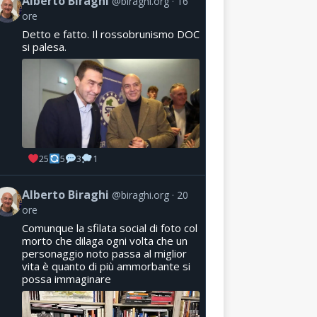
Alberto Biraghi
@biraghi.org
16
ore
Detto e fatto. Il rossobrunismo DOC
si palesa.
25
5
3
1
Alberto Biraghi
@biraghi.org
20
ore
Comunque la sfilata social di foto col
morto che dilaga ogni volta che un
personaggio noto passa al miglior
vita è quanto di più ammorbante si
possa immaginare