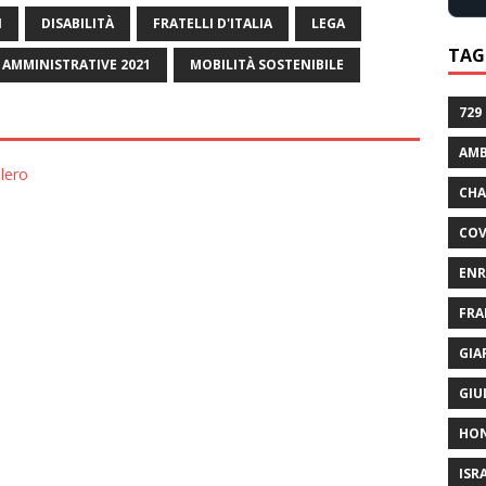
I
DISABILITÀ
FRATELLI D'ITALIA
LEGA
TAG
 AMMINISTRATIVE 2021
MOBILITÀ SOSTENIBILE
729
AMB
olero
CHA
COV
ENR
FRA
GIA
GIU
HO
ISR