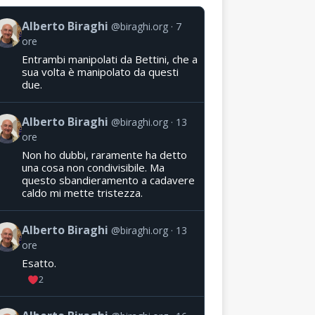
Alberto Biraghi
@biraghi.org
7
ore
Entrambi manipolati da Bettini, che a
sua volta è manipolato da questi
due.
Alberto Biraghi
@biraghi.org
13
ore
Non ho dubbi, raramente ha detto
una cosa non condivisibile. Ma
questo sbandieramento a cadavere
caldo mi mette tristezza.
Alberto Biraghi
@biraghi.org
13
ore
Esatto.
2