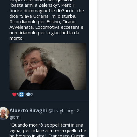
"basta armi a Zelensky". Però il
fiorire di immaginette di Guccini che
dice "Slava Ucraina" mi disturba.
Ricordiamolo per Eskino, Cirano,
Avvelenata, Locomotiva eccetera e
non tiriamolo per la giacchetta da
morto.
5
1
2
Alberto Biraghi
@biraghi.org
2
giorni
"Quando morirò seppellitemi in una
vigna, per ridare alla terra quello che
ho bevuto in vita". Francesco Guccini