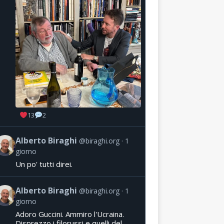
13
2
Alberto Biraghi
@biraghi.org
1
giorno
Un po' tutti direi.
Alberto Biraghi
@biraghi.org
1
giorno
Adoro Guccini. Ammiro l'Ucraina.
Disprezzo i filorussi e quelli del