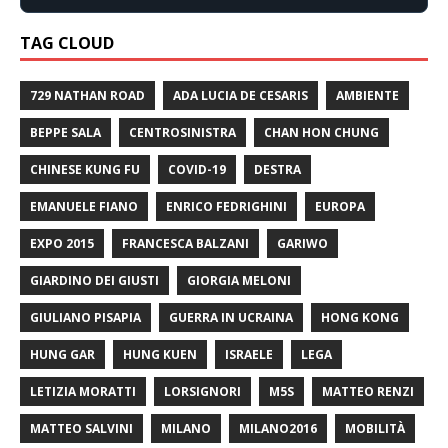
TAG CLOUD
729 NATHAN ROAD
ADA LUCIA DE CESARIS
AMBIENTE
BEPPE SALA
CENTROSINISTRA
CHAN HON CHUNG
CHINESE KUNG FU
COVID-19
DESTRA
EMANUELE FIANO
ENRICO FEDRIGHINI
EUROPA
EXPO 2015
FRANCESCA BALZANI
GARIWO
GIARDINO DEI GIUSTI
GIORGIA MELONI
GIULIANO PISAPIA
GUERRA IN UCRAINA
HONG KONG
HUNG GAR
HUNG KUEN
ISRAELE
LEGA
LETIZIA MORATTI
LORSIGNORI
M5S
MATTEO RENZI
MATTEO SALVINI
MILANO
MILANO2016
MOBILITÀ