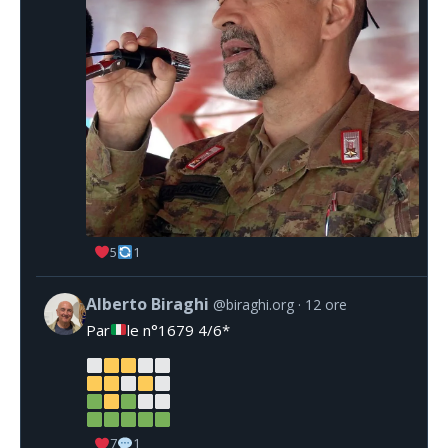
5
1
Alberto Biraghi
@biraghi.org
12 ore
Par
le n°1679 4/6*
7
1