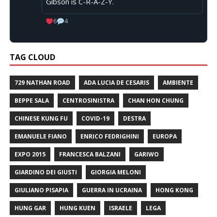
Gibson is C-R-A-Z-Y.
6
4
TAG CLOUD
729 NATHAN ROAD
ADA LUCIA DE CESARIS
AMBIENTE
BEPPE SALA
CENTROSINISTRA
CHAN HON CHUNG
CHINESE KUNG FU
COVID-19
DESTRA
EMANUELE FIANO
ENRICO FEDRIGHINI
EUROPA
EXPO 2015
FRANCESCA BALZANI
GARIWO
GIARDINO DEI GIUSTI
GIORGIA MELONI
GIULIANO PISAPIA
GUERRA IN UCRAINA
HONG KONG
HUNG GAR
HUNG KUEN
ISRAELE
LEGA