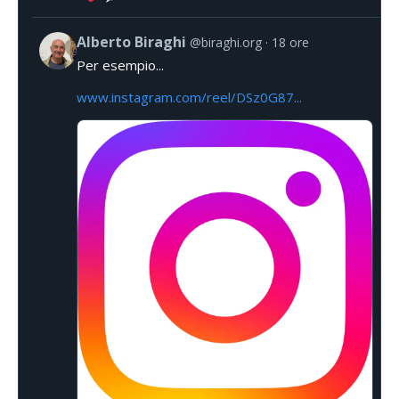
Alberto Biraghi
@biraghi.org
18 ore
Per esempio...
www.instagram.com/reel/DSz0G87...