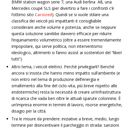
BMW station wagon serie 7, una Audi berlina
A8, una
Mercedes coupé SLS (per divertirsi a fare i confronti c’è
l’ottimo sito
Carsized
). Quindi se si vuole stilare una
classifica dei veicoli più impattanti è consigliabile
considerare anche volume e potenza, anche se neppure
questa soluzione sarebbe davvero efficace per ridurre
l’inquinamento volumetrico (oltre a essere tremendamente
impopolare, qui serve politica, non interventismo
ideologico, altrimenti si fanno assist ai sostenitori del “liberi
tutti”).
Altro tema, i veicoli elettrici. Perché privilegiarli? Benché
ancora si insista che hanno meno impatto sull’ambiente (e
non entro nel tema di produzione dell’energia e
smaltimento alla fine del ciclo-vita, più breve rispetto alle
endotermiche) resta la necessità di creare un’infrastruttura
di ricarica che vada ben oltre le attuali sparute colonnine. È
un’impresa enorme in termini di lavoro, risorse energetiche,
disagio per la città.
Tra le misure da prendere: iniziative a breve, medio, lungo
termine per disincentivare il parcheggio in strada: sanzioni