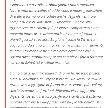
esplosione catastrofica e abbagliante: una supernova.
Nuove nubi interstellari si addensano e nuove generazioni
di stelle si formano arricchite anche degli elementi più
complessi creati dalle stelle primordiali mentre altri
agglomerati di elementi più pesanti si compattano e non
potendo innescare reazioni nucleari vanno a formare i
pianeti gassosi e rocciosi. Su pianeti come la Terra, con
acqua liquida e una chimica ormai ricchissima di elementi
gli atomi formano le prime molecole organiche che in
seguito diventeranno sempre più complesse fino a formare
catene di RNA/DNA e cellule primitive.
Siamo a circa quattro miliardi di anni fa, ne sono passati
circa 10 dall’inizio dell’espansione dell’universo. Le cellule
primitive si aggregano in forma di vita sempre più evolute,
specializzandosi in funzioni differenti: vista, apparato
digerente, sistema nervoso periferico e centrale. Il sistema
nervoso centrale si sviluppa sempre più, le reti neurali si
moltiplicano aumentando il numero di interconnessioni e