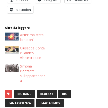
Mastodon
Altro da leggere
ANPI: “ha stata
la natoh”
Giuseppe Conte
e l’amico
Vladimir Putin
Simona
Bonfante:
sull’appartenenz
a
BIG BANG
BLUESKY
DIO
FANTASCIENZA
ISAAC ASIMOV