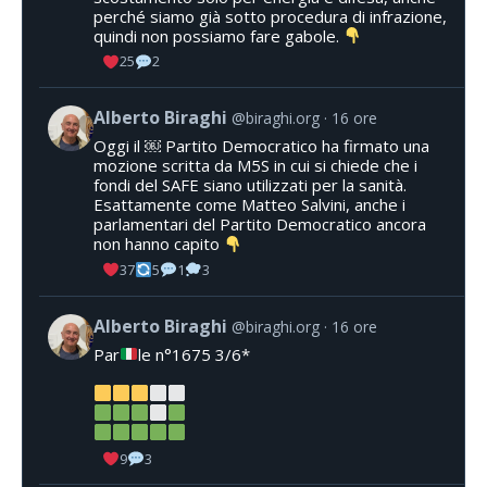
perché siamo già sotto procedura di infrazione,
quindi non possiamo fare gabole.
25
2
Alberto Biraghi
@biraghi.org
16 ore
Oggi il ￼ Partito Democratico ha firmato una
mozione scritta da M5S in cui si chiede che i
fondi del SAFE siano utilizzati per la sanità.
Esattamente come Matteo Salvini, anche i
parlamentari del Partito Democratico ancora
non hanno capito
37
5
1
3
Alberto Biraghi
@biraghi.org
16 ore
Par
le n°1675 3/6*
9
3