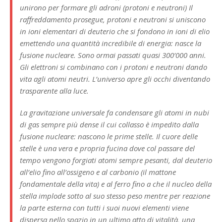
unirono per formare gli adroni (protoni e neutroni) Il
raffreddamento prosegue, protoni e neutroni si uniscono
in ioni elementari di deuterio che si fondono in ioni di elio
emettendo una quantità incredibile di energia: nasce la
fusione nucleare. Sono ormai passati quasi 300’000 anni.
Gli elettroni si combinano con i protoni e neutroni dando
vita agli atomi neutri. L’universo apre gli occhi diventando
trasparente alla luce.
La gravitazione universale fa condensare gli atomi in nubi
di gas sempre più dense il cui collasso è impedito dalla
fusione nucleare: nascono le prime stelle. Il cuore delle
stelle è una vera e propria fucina dove col passare del
tempo vengono forgiati atomi sempre pesanti, dal deuterio
all’elio fino all’ossigeno e al carbonio (il mattone
fondamentale della vita) e al ferro fino a che il nucleo della
stella implode sotto al suo stesso peso mentre per reazione
la parte esterna con tutti i suoi nuovi elementi viene
dispersa nello spazio in un ultimo atto di vitalità, una