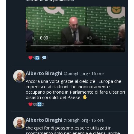
9
1
1
Alberto Biraghi
@biraghi.org
16 ore
Ancora una volta grazie al cielo c'è l'Europa che
impedisce ai cialtroni che inopinatamente
occupano poltrone in Parlamento di fare ulteriori
disastri coi soldi del Paese.
33
2
Alberto Biraghi
@biraghi.org
16 ore
che quei fondi possono essere utilizzati in
scostamento solo per energia e difesa, anche