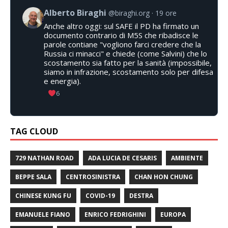
Alberto Biraghi
@biraghi.org
19 ore
Anche altro oggi: sul SAFE il PD ha firmato un
documento contrario di M5S che ribadisce le
parole contiane "vogliono farci credere che la
Russia ci minacci" e chiede (come Salvini) che lo
scostamento sia fatto per la sanità (impossibile,
siamo in infrazione, scostamento solo per difesa
e energia).
6
TAG CLOUD
729 NATHAN ROAD
ADA LUCIA DE CESARIS
AMBIENTE
BEPPE SALA
CENTROSINISTRA
CHAN HON CHUNG
CHINESE KUNG FU
COVID-19
DESTRA
EMANUELE FIANO
ENRICO FEDRIGHINI
EUROPA