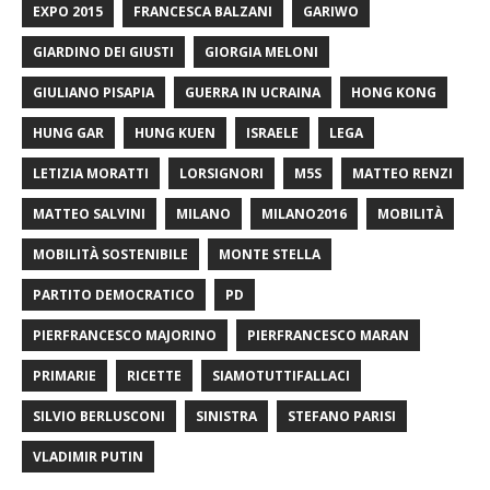
EXPO 2015
FRANCESCA BALZANI
GARIWO
GIARDINO DEI GIUSTI
GIORGIA MELONI
GIULIANO PISAPIA
GUERRA IN UCRAINA
HONG KONG
HUNG GAR
HUNG KUEN
ISRAELE
LEGA
LETIZIA MORATTI
LORSIGNORI
M5S
MATTEO RENZI
MATTEO SALVINI
MILANO
MILANO2016
MOBILITÀ
MOBILITÀ SOSTENIBILE
MONTE STELLA
PARTITO DEMOCRATICO
PD
PIERFRANCESCO MAJORINO
PIERFRANCESCO MARAN
PRIMARIE
RICETTE
SIAMOTUTTIFALLACI
SILVIO BERLUSCONI
SINISTRA
STEFANO PARISI
VLADIMIR PUTIN