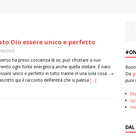
ato Dio essere unico e perfetto
/06/2025
#ON
iverso ha preso coscienza di se, può sfruttare a suo
mento ogni fonte energetica anche quella stellare. È nato
Buona
essere unico e perfetto in tutto tranne in una sola cosa:…».
Da
g
ascritto qui il racconto dell’entità che si palesa
[…]
puoi 
Bl
Spo
Yo
DAL