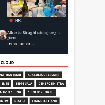
15
2
Alberto Biraghi
@biraghi.org
2
giorni
Un po' tutti direi.
 CLOUD
 NATHAN ROAD
ADA LUCIA DE CESARIS
IENTE
BEPPE SALA
CENTROSINISTRA
N HON CHUNG
CHINESE KUNG FU
ID-19
DESTRA
EMANUELE FIANO