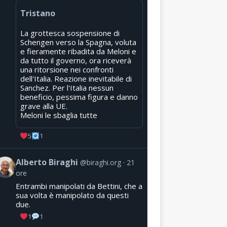
Tristano
La grottesca sospensione di
Schengen verso la Spagna, voluta
e fieramente ribadita da Meloni e
da tutto il governo, ora riceverà
una ritorsione nei confronti
dell'Italia. Reazione inevitabile di
Sanchez. Per l'Italia nessun
beneficio, pessima figura e danno
grave alla UE.
Meloni le sbaglia tutte
5
1
Alberto Biraghi
@biraghi.org
21
ore
Entrambi manipolati da Bettini, che a
sua volta è manipolato da questi
due.
1
1