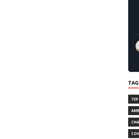
TAG
729
AMB
CHA
COV