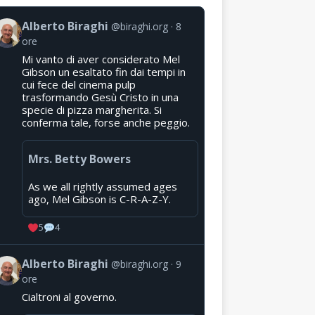
Alberto Biraghi
@biraghi.org
8
ore
Mi vanto di aver considerato Mel
Gibson un esaltato fin dai tempi in
cui fece del cinema pulp
trasformando Gesù Cristo in una
specie di pizza margherita. Si
conferma tale, forse anche peggio.
Mrs. Betty Bowers
As we all rightly assumed ages
ago, Mel Gibson is C-R-A-Z-Y.
5
4
Alberto Biraghi
@biraghi.org
9
ore
Cialtroni al governo.