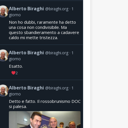
Alberto Biraghi
@biraghi.org
1
giorno
Non ho dubbi, raramente ha detto
una cosa non condivisibile. Ma
questo sbandieramento a cadavere
caldo mi mette tristezza.
Alberto Biraghi
@biraghi.org
1
giorno
Esatto.
2
Alberto Biraghi
@biraghi.org
1
giorno
Detto e fatto. Il rossobrunismo DOC
si palesa.