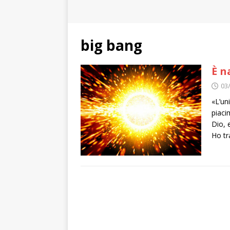
big bang
È n
03
«L’un
piaci
Dio, 
Ho tr