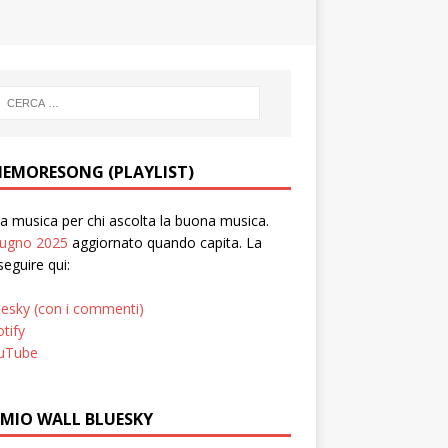
EMORESONG (PLAYLIST)
 musica per chi ascolta la buona musica.
iugno 2025
aggiornato quando capita. La
seguire qui:
uesky (con i commenti)
tify
uTube
 MIO WALL BLUESKY