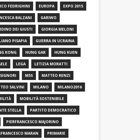
ICO FEDRIGHINI
EUROPA
EXPO 2015
NCESCA BALZANI
GARIWO
RDINO DEI GIUSTI
GIORGIA MELONI
LIANO PISAPIA
GUERRA IN UCRAINA
NG KONG
HUNG GAR
HUNG KUEN
AELE
LEGA
LETIZIA MORATTI
SIGNORI
M5S
MATTEO RENZI
TEO SALVINI
MILANO
MILANO2016
ILITÀ
MOBILITÀ SOSTENIBILE
TE STELLA
PARTITO DEMOCRATICO
PIERFRANCESCO MAJORINO
RFRANCESCO MARAN
PRIMARIE