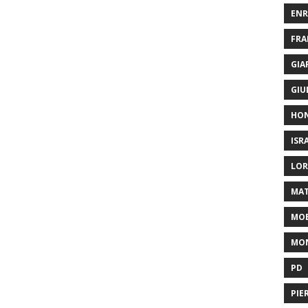
ENR
FRA
GIA
GIU
HO
ISR
LOR
MAT
MOB
MON
PD
PIE