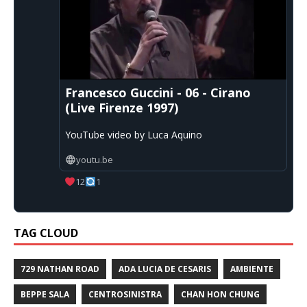
Francesco Guccini - 06 - Cirano
(Live Firenze 1997)
YouTube video by Luca Aquino
youtu.be
12
1
TAG CLOUD
729 NATHAN ROAD
ADA LUCIA DE CESARIS
AMBIENTE
BEPPE SALA
CENTROSINISTRA
CHAN HON CHUNG