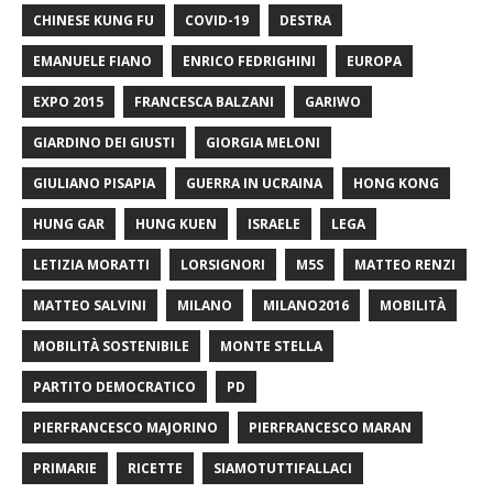
CHINESE KUNG FU
COVID-19
DESTRA
EMANUELE FIANO
ENRICO FEDRIGHINI
EUROPA
EXPO 2015
FRANCESCA BALZANI
GARIWO
GIARDINO DEI GIUSTI
GIORGIA MELONI
GIULIANO PISAPIA
GUERRA IN UCRAINA
HONG KONG
HUNG GAR
HUNG KUEN
ISRAELE
LEGA
LETIZIA MORATTI
LORSIGNORI
M5S
MATTEO RENZI
MATTEO SALVINI
MILANO
MILANO2016
MOBILITÀ
MOBILITÀ SOSTENIBILE
MONTE STELLA
PARTITO DEMOCRATICO
PD
PIERFRANCESCO MAJORINO
PIERFRANCESCO MARAN
PRIMARIE
RICETTE
SIAMOTUTTIFALLACI