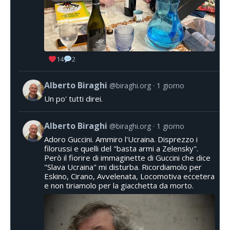
14
2
Alberto Biraghi
@biraghi.org
1 giorno
Un po' tutti direi.
Alberto Biraghi
@biraghi.org
1 giorno
Adoro Guccini. Ammiro l'Ucraina. Disprezzo i
filorussi e quelli del "basta armi a Zelensky".
Però il fiorire di immaginette di Guccini che dice
"Slava Ucraina" mi disturba. Ricordiamolo per
Eskino, Cirano, Avvelenata, Locomotiva eccetera
e non tiriamolo per la giacchetta da morto.