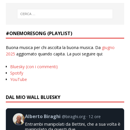
#ONEMORESONG (PLAYLIST)
Buona musica per chi ascolta la buona musica. Da
giugno
2025
aggiornato quando capita. La puoi seguire qui:
Bluesky (con i commenti)
Spotify
YouTube
DAL MIO WALL BLUESKY
Alberto Biraghi
@biraghi.org
12 ore
Entrambi manipolati da Bettini, che a sua volta è
manipolato da questi due.