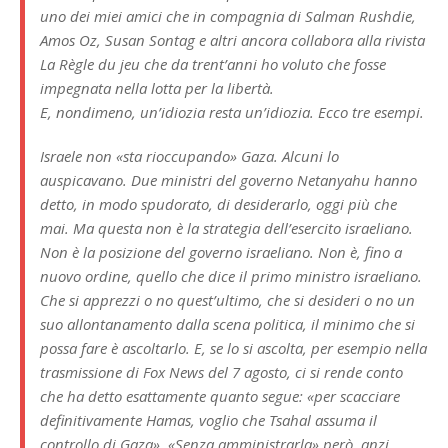
uno dei miei amici che in compagnia di Salman Rushdie,
Amos Oz, Susan Sontag e altri ancora collabora alla rivista
La Règle du jeu che da trent’anni ho voluto che fosse
impegnata nella lotta per la libertà.
E, nondimeno, un’idiozia resta un’idiozia. Ecco tre esempi.
Israele non «sta rioccupando» Gaza. Alcuni lo
auspicavano. Due ministri del governo Netanyahu hanno
detto, in modo spudorato, di desiderarlo, oggi più che
mai. Ma questa non è la strategia dell’esercito israeliano.
Non è la posizione del governo israeliano. Non è, fino a
nuovo ordine, quello che dice il primo ministro israeliano.
Che si apprezzi o no quest’ultimo, che si desideri o no un
suo allontanamento dalla scena politica, il minimo che si
possa fare è ascoltarlo. E, se lo si ascolta, per esempio nella
trasmissione di Fox News del 7 agosto, ci si rende conto
che ha detto esattamente quanto segue: «per scacciare
definitivamente Hamas, voglio che Tsahal assuma il
controllo di Gaza». «Senza amministrarla» però, anzi