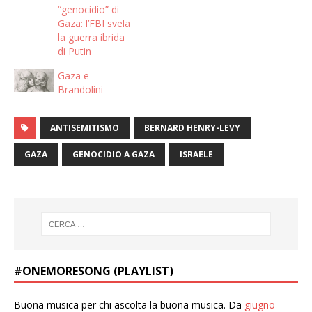
“genocidio” di
Gaza: l’FBI svela
la guerra ibrida
di Putin
Gaza e
Brandolini
ANTISEMITISMO
BERNARD HENRY-LEVY
GAZA
GENOCIDIO A GAZA
ISRAELE
#ONEMORESONG (PLAYLIST)
Buona musica per chi ascolta la buona musica. Da
giugno