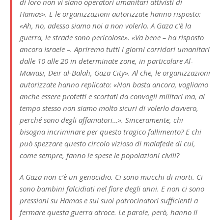
di loro non vi siano operatori umanitari attivisti di
Hamas». E le organizzazioni autorizzate hanno risposto:
«Ah, no, adesso siamo noi a non volerlo. A Gaza c’è la
guerra, le strade sono pericolose». «Va bene – ha risposto
ancora Israele –. Apriremo tutti i giorni corridori umanitari
dalle 10 alle 20 in determinate zone, in particolare Al-
Mawasi, Deir al-Balah, Gaza City». Al che, le organizzazioni
autorizzate hanno replicato: «Non basta ancora, vogliamo
anche essere protetti e scortati da convogli militari ma, al
tempo stesso non siamo molto sicuri di volerlo davvero,
perché sono degli affamatori…». Sinceramente, chi
bisogna incriminare per questo tragico fallimento? E chi
può spezzare questo circolo vizioso di malafede di cui,
come sempre, fanno le spese le popolazioni civili?
A Gaza non c’è un genocidio. Ci sono mucchi di morti. Ci
sono bambini falcidiati nel fiore degli anni. E non ci sono
pressioni su Hamas e sui suoi patrocinatori sufficienti a
fermare questa guerra atroce. Le parole, però, hanno il