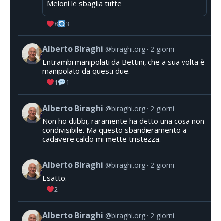
Meloni le sbaglia tutte
8
3
Alberto Biraghi
@biraghi.org
2 giorni
Entrambi manipolati da Bettini, che a sua volta è
manipolato da questi due.
1
1
Alberto Biraghi
@biraghi.org
2 giorni
Non ho dubbi, raramente ha detto una cosa non
condivisibile. Ma questo sbandieramento a
cadavere caldo mi mette tristezza.
Alberto Biraghi
@biraghi.org
2 giorni
Esatto.
2
Alberto Biraghi
@biraghi.org
2 giorni