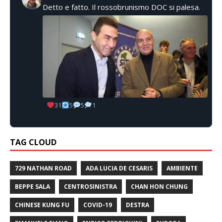
Detto e fatto. Il rossobrunismo DOC si palesa.
31
5
5
1
TAG CLOUD
729 NATHAN ROAD
ADA LUCIA DE CESARIS
AMBIENTE
BEPPE SALA
CENTROSINISTRA
CHAN HON CHUNG
CHINESE KUNG FU
COVID-19
DESTRA