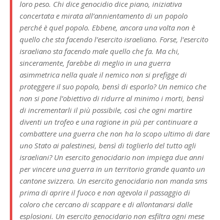
loro peso. Chi dice genocidio dice piano, iniziativa
concertata e mirata all’annientamento di un popolo
perché è quel popolo. Ebbene, ancora una volta non è
quello che sta facendo l’esercito israeliano. Forse, l’esercito
israeliano sta facendo male quello che fa. Ma chi,
sinceramente, farebbe di meglio in una guerra
asimmetrica nella quale il nemico non si prefigge di
proteggere il suo popolo, bensì di esporlo? Un nemico che
non si pone l’obiettivo di ridurre al minimo i morti, bensì
di incrementarli il più possibile, così che ogni martire
diventi un trofeo e una ragione in più per continuare a
combattere una guerra che non ha lo scopo ultimo di dare
uno Stato ai palestinesi, bensì di toglierlo del tutto agli
israeliani? Un esercito genocidario non impiega due anni
per vincere una guerra in un territorio grande quanto un
cantone svizzero. Un esercito genocidario non manda sms
prima di aprire il fuoco e non agevola il passaggio di
coloro che cercano di scappare e di allontanarsi dalle
esplosioni. Un esercito genocidario non esfiltra ogni mese