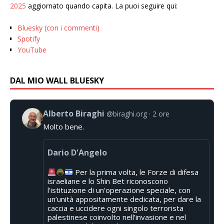
2025
aggiornato quando capita. La puoi seguire qui:
Bluesky (con i commenti)
Spotify
YouTube
DAL MIO WALL BLUESKY
Alberto Biraghi
@biraghi.org
2 ore
Molto bene.
Dario D'Angelo
Per la prima volta, le Forze di difesa
israeliane e lo Shin Bet riconoscono
l'istituzione di un’operazione speciale, con
un’unità appositamente dedicata, per dare la
caccia e uccidere ogni singolo terrorista
palestinese coinvolto nell’invasione e nel