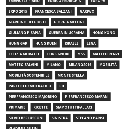
EMANUELE FIANO
ENRICO FEDRIGHINI
EUROPA
EXPO 2015
FRANCESCA BALZANI
GARIWO
GIARDINO DEI GIUSTI
GIORGIA MELONI
GIULIANO PISAPIA
GUERRA IN UCRAINA
HONG KONG
HUNG GAR
HUNG KUEN
ISRAELE
LEGA
LETIZIA MORATTI
LORSIGNORI
M5S
MATTEO RENZI
MATTEO SALVINI
MILANO
MILANO2016
MOBILITÀ
MOBILITÀ SOSTENIBILE
MONTE STELLA
PARTITO DEMOCRATICO
PD
PIERFRANCESCO MAJORINO
PIERFRANCESCO MARAN
PRIMARIE
RICETTE
SIAMOTUTTIFALLACI
SILVIO BERLUSCONI
SINISTRA
STEFANO PARISI
VLADIMIR PUTIN