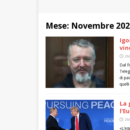
Mese:
Novembre 202
Igo
vin
26
Dal f
Teleg
di pac
quelli
La 
l’E
26
«L’eq