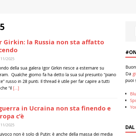
5
r Girkin: la Russia non sta affatto
cendo
#ON
/11/2025
Buona
ondo della sua galera Igor Girkin riesce a esternare su
Da
g
ram. Qualche giorno fa ha detto la sua sul presunto “piano
puoi 
e” russo in 28 punti. Il thread è utile per far capire a tutti
 che “il
[…]
Bl
Spo
Yo
guerra in Ucraina non sta finendo e
uropa c’è
/11/2025
DAL
uivoco non è solo di Putin: è anche della massa dei media