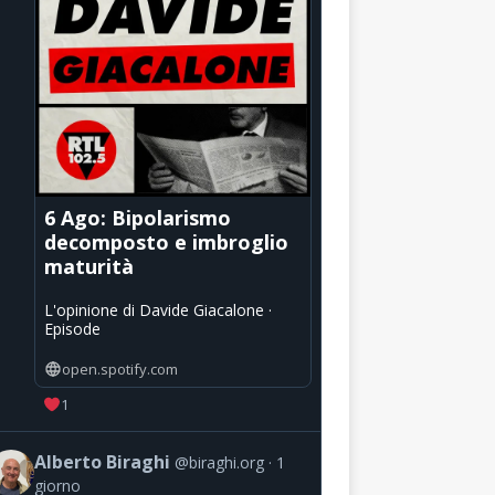
6 Ago: Bipolarismo
decomposto e imbroglio
maturità
L'opinione di Davide Giacalone ·
Episode
open.spotify.com
1
Alberto Biraghi
@biraghi.org
1
giorno