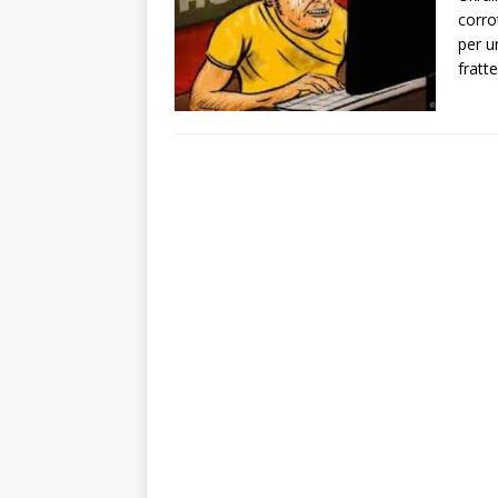
corro
per u
fratt