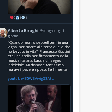
2
1
1
Alberto Biraghi
@biraghi.org
1
giorno
"Quando morirò seppellitemi in una
vigna, per ridare alla terra quello che
ho bevuto in vita". Francesco Guccini
era una stella per firmamento della
musica italiana. Lascia un segno
indelebile. Mi dispiace tantissimo,
ma avrà pace e riposo. Se li merita.
youtu.be/B5WEVwig58A?...