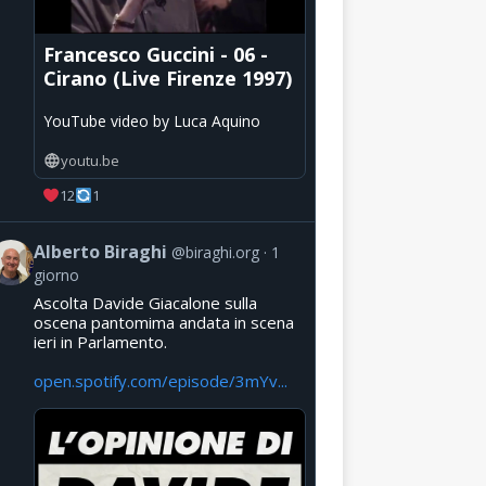
Francesco Guccini - 06 -
Cirano (Live Firenze 1997)
YouTube video by Luca Aquino
youtu.be
12
1
Alberto Biraghi
@biraghi.org
1
giorno
Ascolta Davide Giacalone sulla
oscena pantomima andata in scena
ieri in Parlamento.
open.spotify.com/episode/3mYv...