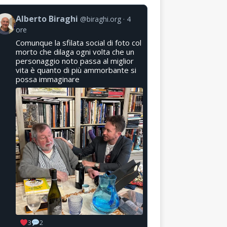
Alberto Biraghi
@biraghi.org
4
ore
Comunque la sfilata social di foto col
morto che dilaga ogni volta che un
personaggio noto passa al miglior
vita è quanto di più ammorbante si
possa immaginare
3
2