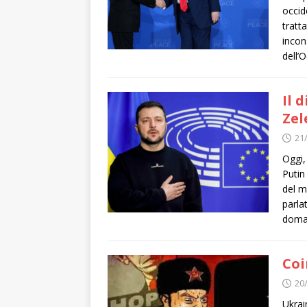
occid
tratt
incon
dell’
Il 
Zel
21
Oggi,
Putin
del m
parla
dom
Coi
20
Ukrai