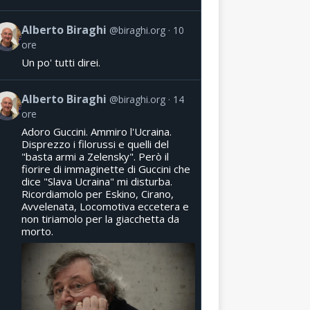
Alberto Biraghi
@biraghi.org
10
ore
Un po' tutti direi.
Alberto Biraghi
@biraghi.org
14
ore
Adoro Guccini. Ammiro l'Ucraina.
Disprezzo i filorussi e quelli del
"basta armi a Zelensky". Però il
fiorire di immaginette di Guccini che
dice "Slava Ucraina" mi disturba.
Ricordiamolo per Eskino, Cirano,
Avvelenata, Locomotiva eccetera e
non tiriamolo per la giacchetta da
morto.