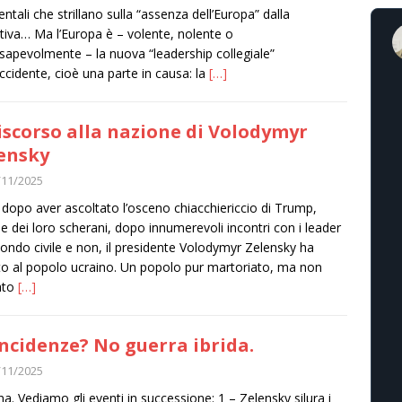
entali che strillano sulla “assenza dell’Europa” dalla
ativa… Ma l’Europa è – volente, nolente o
sapevolmente – la nuova “leadership collegiale”
Occidente, cioè una parte in causa: la
[…]
discorso alla nazione di Volodymyr
ensky
/11/2025
 dopo aver ascoltato l’osceno chiacchiericcio di Trump,
 e dei loro scherani, dopo innumerevoli incontri con i leader
ondo civile e non, il presidente Volodymyr Zelensky ha
to al popolo ucraino. Un popolo pur martoriato, ma non
ato
[…]
ncidenze? No guerra ibrida.
/11/2025
na. Vediamo gli eventi in successione: 1 – Zelensky silura i