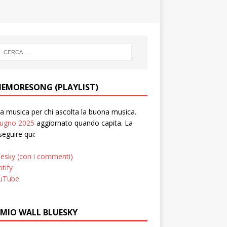
EMORESONG (PLAYLIST)
 musica per chi ascolta la buona musica.
iugno 2025
aggiornato quando capita. La
seguire qui:
uesky (con i commenti)
tify
uTube
 MIO WALL BLUESKY