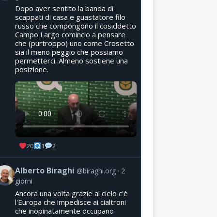
Dopo aver sentito la banda di
scappati di casa e guastatore filo
russo che compongono il cosiddetto
Campo Largo comincio a pensare
che (purtroppo) uno come Crosetto
sia il meno peggio che possiamo
permetterci. Almeno sostiene una
posizione.
20
1
2
Alberto Biraghi
@biraghi.org
2
giorni
Ancora una volta grazie al cielo c'è
l'Europa che impedisce ai cialtroni
che inopinatamente occupano