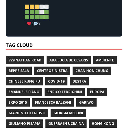
9
3
TAG CLOUD
729 NATHAN ROAD
ADA LUCIA DE CESARIS
AMBIENTE
BEPPE SALA
CENTROSINISTRA
CHAN HON CHUNG
CHINESE KUNG FU
COVID-19
DESTRA
EMANUELE FIANO
ENRICO FEDRIGHINI
EUROPA
EXPO 2015
FRANCESCA BALZANI
GARIWO
GIARDINO DEI GIUSTI
GIORGIA MELONI
GIULIANO PISAPIA
GUERRA IN UCRAINA
HONG KONG