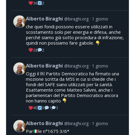
36
2
Alberto Biraghi
@biraghi.org
1 giorno
che quei fondi possono essere utilizzati in
scostamento solo per energia e difesa, anche
perché siamo già sotto procedura di infrazione,
quindi non possiamo fare gabole.
28
2
Alberto Biraghi
@biraghi.org
1 giorno
Oggi il ￼ Partito Democratico ha firmato una
mozione scritta da M5S in cui si chiede che i
fondi del SAFE siano utilizzati per la sanità.
Esattamente come Matteo Salvini, anche i
parlamentari del Partito Democratico ancora
non hanno capito
40
5
1
3
Alberto Biraghi
@biraghi.org
1 giorno
Par
le n°1675 3/6*