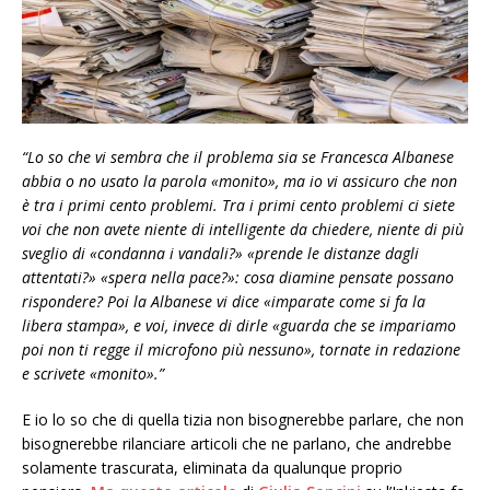
“Lo so che vi sembra che il problema sia se Francesca Albanese
abbia o no usato la parola «monito», ma io vi assicuro che non
è tra i primi cento problemi. Tra i primi cento problemi ci siete
voi che non avete niente di intelligente da chiedere, niente di più
sveglio di «condanna i vandali?» «prende le distanze dagli
attentati?» «spera nella pace?»: cosa diamine pensate possano
rispondere? Poi la Albanese vi dice «imparate come si fa la
libera stampa», e voi, invece di dirle «guarda che se impariamo
poi non ti regge il microfono più nessuno», tornate in redazione
e scrivete «monito».”
E io lo so che di quella tizia non bisognerebbe parlare, che non
bisognerebbe rilanciare articoli che ne parlano, che andrebbe
solamente trascurata, eliminata da qualunque proprio