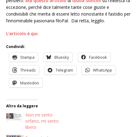
pensiero.
Ma questo articolo
di
Giulia Soncini
su l’Inkiesta fa
eccezione, perché dice talmente tante cose giuste e
condivisibili che merita di essere letto nonostante il fastidio per
l’innominabile pasionaria filoPal. Dai retta, leggilo.
L’articolo è qui.
Condividi:
Stampa
Bluesky
Facebook
Threads
Telegram
WhatsApp
Mastodon
Altro da leggere
Non mi sento
orfano, mi sento
libero