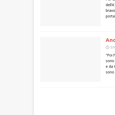
dell’
bravo
porta
Anc
07
“Poi h
sono 
e da 
sono 