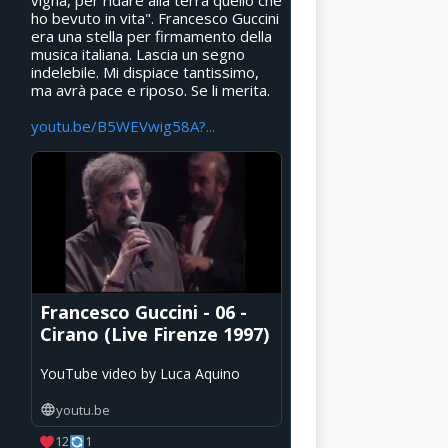
vigna, per ridare alla terra quello che
ho bevuto in vita". Francesco Guccini
era una stella per firmamento della
musica italiana. Lascia un segno
indelebile. Mi dispiace tantissimo,
ma avrà pace e riposo. Se li merita.
youtu.be/B5WEVwig58A?...
Francesco Guccini - 06 -
Cirano (Live Firenze 1997)
YouTube video by Luca Aquino
youtu.be
12
1