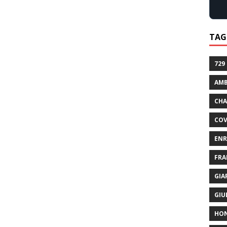
TAG
729
AMB
CHA
COV
ENR
FRA
GIA
GIU
HO