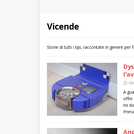
Vicende
Storie di tutti i tipi, raccontate in genere per
Dys
l’a
09
A gua
offre
mi do
Prima
Anc