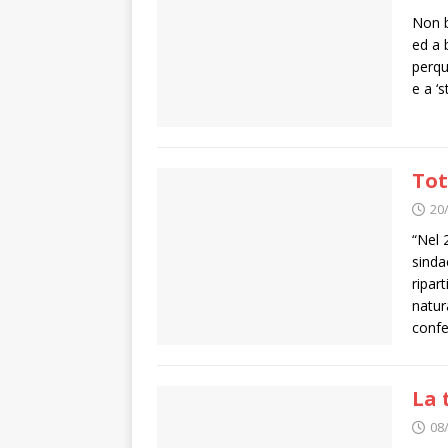
Non b
ed a 
perqu
e a ‘
Tot
20
“Nel 
sinda
ripar
natur
conf
La 
08