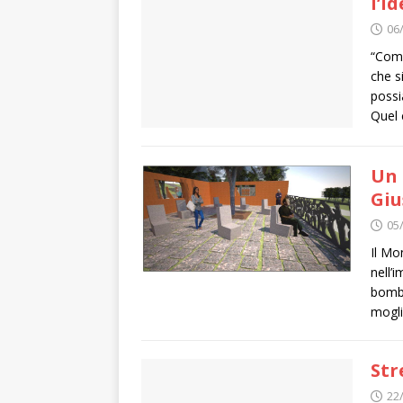
l’i
06
“Come
che s
possi
Quel 
Un 
Giu
05
Il Mo
nell’
bomba
mogli
Str
22