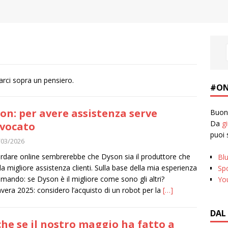
 farci sopra un pensiero.
#ON
on: per avere assistenza serve
Buona
Da
g
vvocato
puoi 
/03/2026
rdare online sembrerebbe che Dyson sia il produttore che
Bl
 la migliore assistenza clienti. Sulla base della mia esperienza
Spo
mando: se Dyson è il migliore come sono gli altri?
Yo
vera 2025: considero l’acquisto di un robot per la
[…]
DAL
he se il nostro maggio ha fatto a