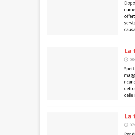
Dopo 
numer
offer
servi
caus
La 
08
Spett
maggi
ricar
detto
delle
La 
07
Per d