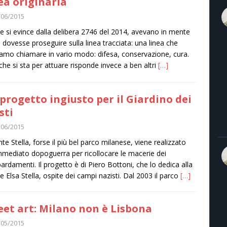
dea originaria
/06/2015
 si evince dalla delibera 2746 del 2014, avevano in mente
i dovesse proseguire sulla linea tracciata: una linea che
amo chiamare in vario modo: difesa, conservazione, cura.
che si sta per attuare risponde invece a ben altri
[…]
progetto ingiusto per il Giardino dei
sti
/06/2015
nte Stella, forse il più bel parco milanese, viene realizzato
immediato dopoguerra per ricollocare le macerie dei
rdamenti. Il progetto è di Piero Bottoni, che lo dedica alla
e Elsa Stella, ospite dei campi nazisti. Dal 2003 il parco
[…]
eet art: Milano non è Lisbona
/05/2015