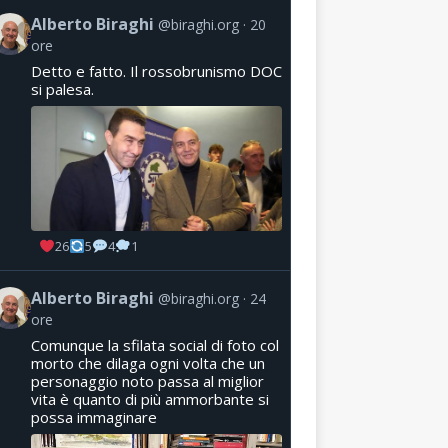
Alberto Biraghi
@biraghi.org
20
ore
Detto e fatto. Il rossobrunismo DOC
si palesa.
26
5
4
1
Alberto Biraghi
@biraghi.org
24
ore
Comunque la sfilata social di foto col
morto che dilaga ogni volta che un
personaggio noto passa al miglior
vita è quanto di più ammorbante si
possa immaginare