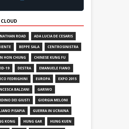
 CLOUD
 NATHAN ROAD
ADA LUCIA DE CESARIS
IENTE
BEPPE SALA
CENTROSINISTRA
N HON CHUNG
CHINESE KUNG FU
ID-19
DESTRA
EMANUELE FIANO
ICO FEDRIGHINI
EUROPA
EXPO 2015
NCESCA BALZANI
GARIWO
RDINO DEI GIUSTI
GIORGIA MELONI
LIANO PISAPIA
GUERRA IN UCRAINA
NG KONG
HUNG GAR
HUNG KUEN