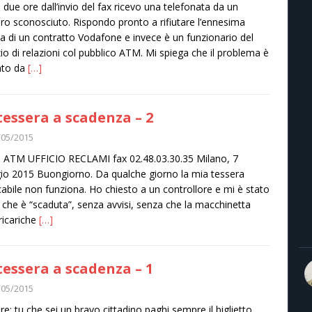
due ore dall’invio del fax ricevo una telefonata da un
o sconosciuto. Rispondo pronto a rifiutare l’ennesima
ta di un contratto Vodafone e invece è un funzionario del
zio di relazioni col pubblico ATM. Mi spiega che il problema è
ato da
[…]
tessera a scadenza – 2
/05/2015
. ATM UFFICIO RECLAMI fax 02.48.03.30.35 Milano, 7
o 2015 Buongiorno. Da qualche giorno la mia tessera
icabile non funziona. Ho chiesto a un controllore e mi è stato
 che è “scaduta”, senza avvisi, senza che la macchinetta
 ricariche
[…]
tessera a scadenza – 1
/05/2015
ire: tu che sei un bravo cittadino paghi sempre il biglietto