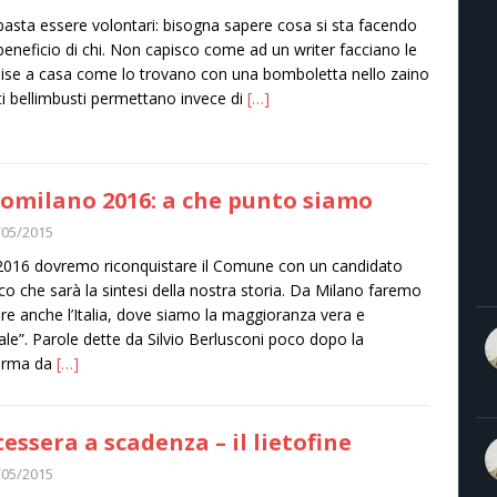
asta essere volontari: bisogna sapere cosa si sta facendo
beneficio di chi. Non capisco come ad un writer facciano le
ise a casa come lo trovano con una bomboletta nello zaino
sti bellimbusti permettano invece di
[…]
omilano 2016: a che punto siamo
/05/2015
2016 dovremo riconquistare il Comune con un candidato
co che sarà la sintesi della nostra storia. Da Milano faremo
tire anche l’Italia, dove siamo la maggioranza vera e
ale”. Parole dette da Silvio Berlusconi poco dopo la
erma da
[…]
tessera a scadenza – il lietofine
/05/2015