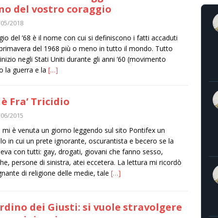
o del vostro coraggio
/05/2018
io del ’68 è il nome con cui si definiscono i fatti accaduti
 primavera del 1968 più o meno in tutto il mondo. Tutto
inizio negli Stati Uniti durante gli anni ’60 (movimento
o la guerra e la
[…]
 è Fra’ Tricidio
/06/2015
a mi è venuta un giorno leggendo sul sito Pontifex un
olo in cui un prete ignorante, oscurantista e becero se la
eva con tutti: gay, drogati, giovani che fanno sesso,
che, persone di sinistra, atei eccetera. La lettura mi ricordò
egnante di religione delle medie, tale
[…]
rdino dei Giusti: si vuole stravolgere