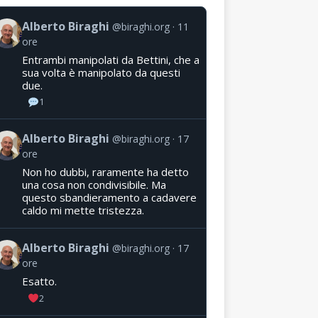
Alberto Biraghi
@biraghi.org
11
ore
Entrambi manipolati da Bettini, che a
sua volta è manipolato da questi
due.
1
Alberto Biraghi
@biraghi.org
17
ore
Non ho dubbi, raramente ha detto
una cosa non condivisibile. Ma
questo sbandieramento a cadavere
caldo mi mette tristezza.
Alberto Biraghi
@biraghi.org
17
ore
Esatto.
2