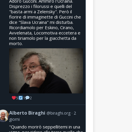
Adoro Guccini. Ammiro l'Ucraina.
Disprezzo i filorussi e quelli del
"basta armi a Zelensky". Però il
fiorire di immaginette di Guccini che
dice "Slava Ucraina" mi disturba.
Ricordiamolo per Eskino, Cirano,
Avvelenata, Locomotiva eccetera e
non tiriamolo per la giacchetta da
morto.
5
1
2
Alberto Biraghi
@biraghi.org
2
giorni
"Quando morirò seppellitemi in una