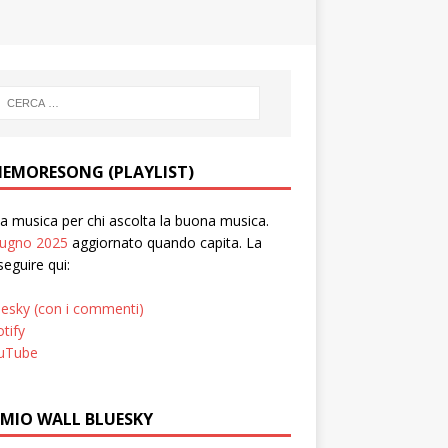
EMORESONG (PLAYLIST)
 musica per chi ascolta la buona musica.
iugno 2025
aggiornato quando capita. La
seguire qui:
uesky (con i commenti)
tify
uTube
 MIO WALL BLUESKY