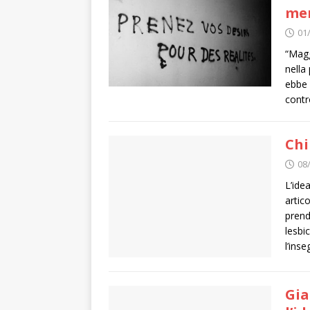
men
01
“Magg
nella
ebbe 
contr
Chi
08
L’ide
artic
prend
lesbi
l’ins
Gia