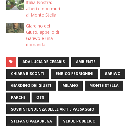
Italia Nostra:
alberi e non muri
al Monte Stella
Giardino dei
Giusti, appello di
Gariwo e una
domanda
ADA LUCIA DE CESARIS
AMBIENTE
CHIARA BISCONTI
ENRICO FEDRIGHINI
GARIWO
GIARDINO DEI GIUSTI
MILANO
MONTE STELLA
PARCHI
QT8
SOVRINTENDENZA BELLE ARTI E PAESAGGIO
STEFANO VALABREGA
VERDE PUBBLICO