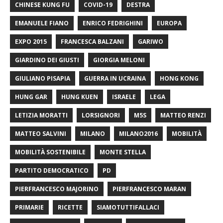
CHINESE KUNG FU
COVID-19
DESTRA
EMANUELE FIANO
ENRICO FEDRIGHINI
EUROPA
EXPO 2015
FRANCESCA BALZANI
GARIWO
GIARDINO DEI GIUSTI
GIORGIA MELONI
GIULIANO PISAPIA
GUERRA IN UCRAINA
HONG KONG
HUNG GAR
HUNG KUEN
ISRAELE
LEGA
LETIZIA MORATTI
LORSIGNORI
M5S
MATTEO RENZI
MATTEO SALVINI
MILANO
MILANO2016
MOBILITÀ
MOBILITÀ SOSTENIBILE
MONTE STELLA
PARTITO DEMOCRATICO
PD
PIERFRANCESCO MAJORINO
PIERFRANCESCO MARAN
PRIMARIE
RICETTE
SIAMOTUTTIFALLACI