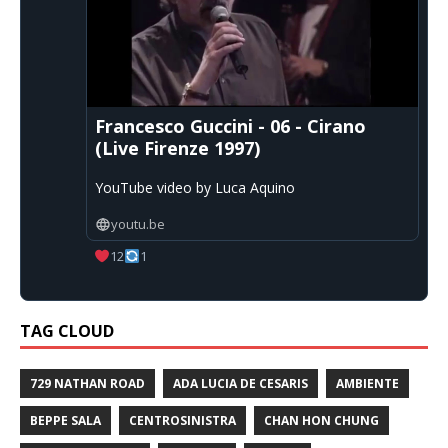
Francesco Guccini - 06 - Cirano
(Live Firenze 1997)
YouTube video by Luca Aquino
youtu.be
12
1
TAG CLOUD
729 NATHAN ROAD
ADA LUCIA DE CESARIS
AMBIENTE
BEPPE SALA
CENTROSINISTRA
CHAN HON CHUNG