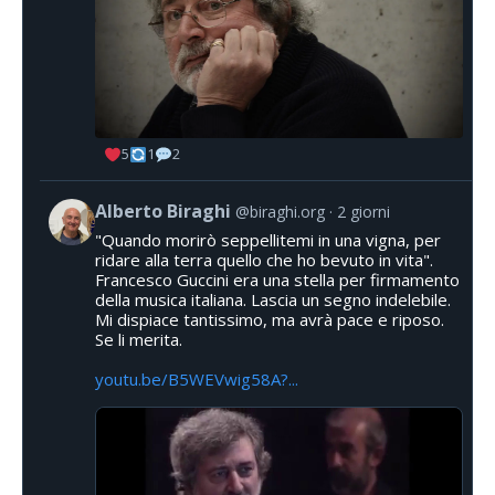
5
1
2
Alberto Biraghi
@biraghi.org
2 giorni
"Quando morirò seppellitemi in una vigna, per
ridare alla terra quello che ho bevuto in vita".
Francesco Guccini era una stella per firmamento
della musica italiana. Lascia un segno indelebile.
Mi dispiace tantissimo, ma avrà pace e riposo.
Se li merita.
youtu.be/B5WEVwig58A?...