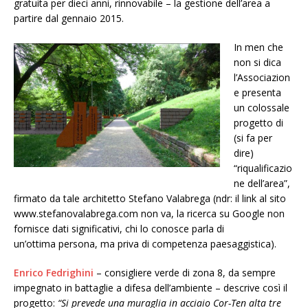
gratuita per dieci anni, rinnovabile – la gestione dell’area a
partire dal gennaio 2015.
In men che
non si dica
l’Associazion
e presenta
un colossale
progetto di
(si fa per
dire)
“riqualificazio
ne dell’area”,
firmato da tale architetto Stefano Valabrega (ndr: il link al sito
www.stefanovalabrega.com non va, la ricerca su Google non
fornisce dati significativi, chi lo conosce parla di
un’ottima persona, ma priva di competenza paesaggistica).
Enrico Fedrighini
– consigliere verde di zona 8, da sempre
impegnato in battaglie a difesa dell’ambiente – descrive così il
progetto:
“Si prevede una muraglia in acciaio Cor-Ten alta tre