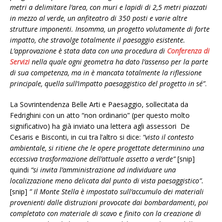
metri a delimitare l’area, con muri e lapidi di 2,5 metri piazzati
in mezzo al verde, un anfiteatro di 350 posti e varie altre
strutture imponenti. Insomma, un progetto volutamente di forte
impatto, che stravolge totalmente il paesaggio esistente.
L’approvazione è stata data con una procedura di
Conferenza di
Servizi
nella quale ogni geometra ha dato l’assenso per la parte
di sua competenza, ma in è mancata totalmente la riflessione
principale, quella sull’impatto paesaggistico del progetto in sé”
.
La Sovrintendenza Belle Arti e Paesaggio, sollecitata da
Fedrighini con un atto “non ordinario” (per questo molto
significativo) ha già inviato una lettera agli assessori De
Cesaris e Bisconti, in cui tra l’altro si dice:
“visto il contesto
ambientale, si ritiene che le opere progettate determinino una
eccessiva trasformazione dell’attuale assetto a verde”
[snip]
quindi
“si invita l’amministrazione ad individuare una
localizzazione meno delicata dal punto di vista paesaggistico”.
[snip]
” Il Monte Stella è impostato sull’accumulo dei materiali
provenienti dalle distruzioni provocate dai bombardamenti, poi
completato con materiale di scavo e finito con la creazione di