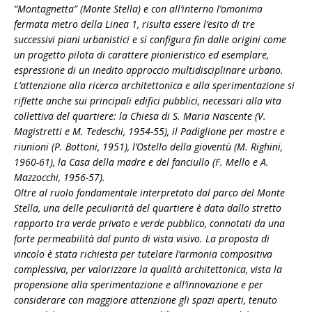
“Montagnetta” (Monte Stella) e con all’interno l’omonima
fermata metro della Linea 1, risulta essere l’esito di tre
successivi piani urbanistici e si configura fin dalle origini come
un progetto pilota di carattere pionieristico ed esemplare,
espressione di un inedito approccio multidisciplinare urbano.
L’attenzione alla ricerca architettonica e alla sperimentazione si
riflette anche sui principali edifici pubblici, necessari alla vita
collettiva del quartiere: la Chiesa di S. Maria Nascente (V.
Magistretti e M. Tedeschi, 1954-55), il Padiglione per mostre e
riunioni (P. Bottoni, 1951), l’Ostello della gioventù (M. Righini,
1960-61), la Casa della madre e del fanciullo (F. Mello e A.
Mazzocchi, 1956-57).
Oltre al ruolo fondamentale interpretato dal parco del Monte
Stella, una delle peculiarità del quartiere è data dallo stretto
rapporto tra verde privato e verde pubblico, connotati da una
forte permeabilità dal punto di vista visivo. La proposta di
vincolo è stata richiesta per tutelare l’armonia compositiva
complessiva, per valorizzare la qualità architettonica, vista la
propensione alla sperimentazione e all’innovazione e per
considerare con maggiore attenzione gli spazi aperti, tenuto