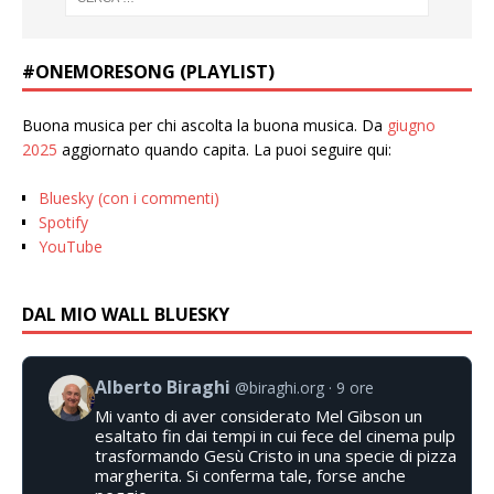
#ONEMORESONG (PLAYLIST)
Buona musica per chi ascolta la buona musica. Da
giugno
2025
aggiornato quando capita. La puoi seguire qui:
Bluesky (con i commenti)
Spotify
YouTube
DAL MIO WALL BLUESKY
Alberto Biraghi
@biraghi.org
9 ore
Mi vanto di aver considerato Mel Gibson un
esaltato fin dai tempi in cui fece del cinema pulp
trasformando Gesù Cristo in una specie di pizza
margherita. Si conferma tale, forse anche