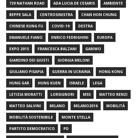
729 NATHAN ROAD
ADA LUCIA DE CESARIS
AMBIENTE
BEPPE SALA
CENTROSINISTRA
CHAN HON CHUNG
CHINESE KUNG FU
COVID-19
DESTRA
EMANUELE FIANO
ENRICO FEDRIGHINI
EUROPA
EXPO 2015
FRANCESCA BALZANI
GARIWO
GIARDINO DEI GIUSTI
GIORGIA MELONI
GIULIANO PISAPIA
GUERRA IN UCRAINA
HONG KONG
HUNG GAR
HUNG KUEN
ISRAELE
LEGA
LETIZIA MORATTI
LORSIGNORI
M5S
MATTEO RENZI
MATTEO SALVINI
MILANO
MILANO2016
MOBILITÀ
MOBILITÀ SOSTENIBILE
MONTE STELLA
PARTITO DEMOCRATICO
PD