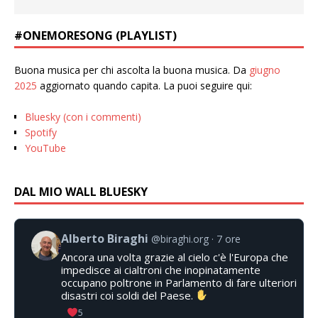
#ONEMORESONG (PLAYLIST)
Buona musica per chi ascolta la buona musica. Da
giugno
2025
aggiornato quando capita. La puoi seguire qui:
Bluesky (con i commenti)
Spotify
YouTube
DAL MIO WALL BLUESKY
Alberto Biraghi
@biraghi.org
7 ore
Ancora una volta grazie al cielo c'è l'Europa che
impedisce ai cialtroni che inopinatamente
occupano poltrone in Parlamento di fare ulteriori
disastri coi soldi del Paese.
5