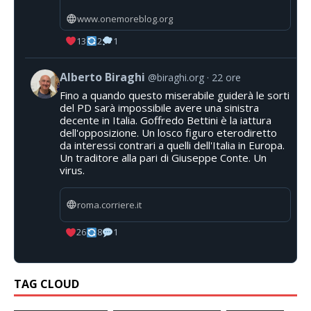
www.onemoreblog.org
13
2
1
Alberto Biraghi
@biraghi.org
22 ore
Fino a quando questo miserabile guiderà le sorti
del PD sarà impossibile avere una sinistra
decente in Italia. Goffredo Bettini è la iattura
dell'opposizione. Un losco figuro eterodiretto
da interessi contrari a quelli dell'Italia in Europa.
Un traditore alla pari di Giuseppe Conte. Un
virus.
roma.corriere.it
26
8
1
TAG CLOUD