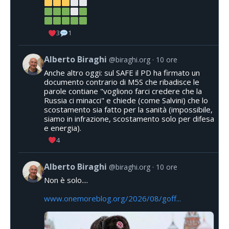
3
1
Alberto Biraghi
@biraghi.org
10 ore
Anche altro oggi: sul SAFE il PD ha firmato un
documento contrario di M5S che ribadisce le
parole contiane "vogliono farci credere che la
Russia ci minacci" e chiede (come Salvini) che lo
scostamento sia fatto per la sanità (impossibile,
siamo in infrazione, scostamento solo per difesa
e energia).
4
Alberto Biraghi
@biraghi.org
10 ore
Non è solo....
www.onemoreblog.org/2026/08/goff...