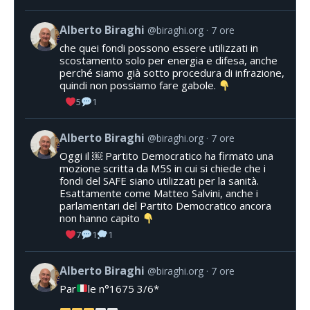
Alberto Biraghi
@biraghi.org
7 ore
che quei fondi possono essere utilizzati in
scostamento solo per energia e difesa, anche
perché siamo già sotto procedura di infrazione,
quindi non possiamo fare gabole.
5
1
Alberto Biraghi
@biraghi.org
7 ore
Oggi il ￼ Partito Democratico ha firmato una
mozione scritta da M5S in cui si chiede che i
fondi del SAFE siano utilizzati per la sanità.
Esattamente come Matteo Salvini, anche i
parlamentari del Partito Democratico ancora
non hanno capito
7
1
1
Alberto Biraghi
@biraghi.org
7 ore
Par
le n°1675 3/6*