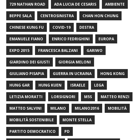
729 NATHAN ROAD
ADA LUCIA DE CESARIS
AMBIENTE
BEPPE SALA
CENTROSINISTRA
CHAN HON CHUNG
CHINESE KUNG FU
COVID-19
DESTRA
EMANUELE FIANO
ENRICO FEDRIGHINI
EUROPA
EXPO 2015
FRANCESCA BALZANI
GARIWO
GIARDINO DEI GIUSTI
GIORGIA MELONI
GIULIANO PISAPIA
GUERRA IN UCRAINA
HONG KONG
HUNG GAR
HUNG KUEN
ISRAELE
LEGA
LETIZIA MORATTI
LORSIGNORI
M5S
MATTEO RENZI
MATTEO SALVINI
MILANO
MILANO2016
MOBILITÀ
MOBILITÀ SOSTENIBILE
MONTE STELLA
PARTITO DEMOCRATICO
PD