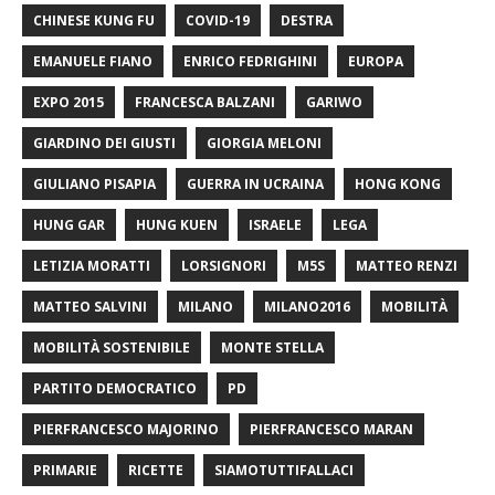
CHINESE KUNG FU
COVID-19
DESTRA
EMANUELE FIANO
ENRICO FEDRIGHINI
EUROPA
EXPO 2015
FRANCESCA BALZANI
GARIWO
GIARDINO DEI GIUSTI
GIORGIA MELONI
GIULIANO PISAPIA
GUERRA IN UCRAINA
HONG KONG
HUNG GAR
HUNG KUEN
ISRAELE
LEGA
LETIZIA MORATTI
LORSIGNORI
M5S
MATTEO RENZI
MATTEO SALVINI
MILANO
MILANO2016
MOBILITÀ
MOBILITÀ SOSTENIBILE
MONTE STELLA
PARTITO DEMOCRATICO
PD
PIERFRANCESCO MAJORINO
PIERFRANCESCO MARAN
PRIMARIE
RICETTE
SIAMOTUTTIFALLACI