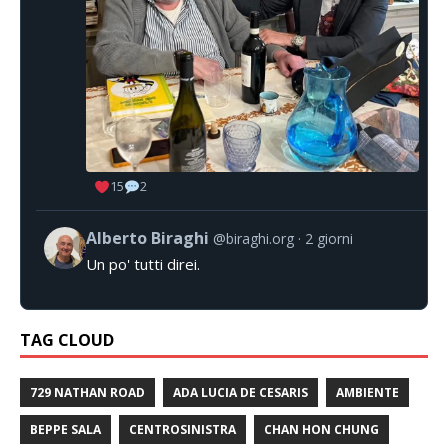
15
2
Alberto Biraghi
@biraghi.org
2 giorni
Un po' tutti direi.
TAG CLOUD
729 NATHAN ROAD
ADA LUCIA DE CESARIS
AMBIENTE
BEPPE SALA
CENTROSINISTRA
CHAN HON CHUNG