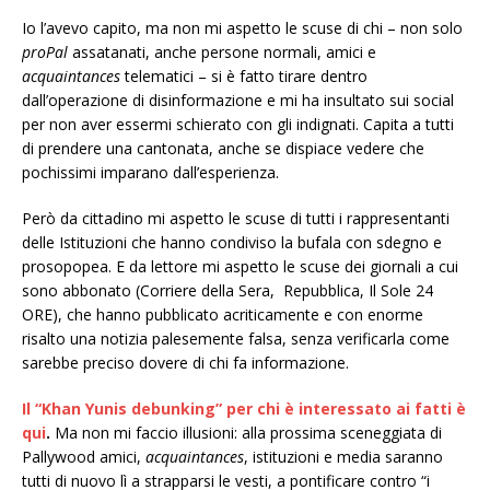
Io l’avevo capito, ma non mi aspetto le scuse di chi – non solo
proPal
assatanati, anche persone normali, amici e
acquaintances
telematici – si è fatto tirare dentro
dall’operazione di disinformazione e mi ha insultato sui social
per non aver essermi schierato con gli indignati. Capita a tutti
di prendere una cantonata, anche se dispiace vedere che
pochissimi imparano dall’esperienza.
Però da cittadino mi aspetto le scuse di tutti i rappresentanti
delle Istituzioni che hanno condiviso la bufala con sdegno e
prosopopea. E da lettore mi aspetto le scuse dei giornali a cui
sono abbonato (Corriere della Sera, Repubblica, Il Sole 24
ORE), che hanno pubblicato acriticamente e con enorme
risalto una notizia palesemente falsa, senza verificarla come
sarebbe preciso dovere di chi fa informazione.
Il “Khan Yunis debunking” per chi è interessato ai fatti è
qui
.
Ma non mi faccio illusioni: alla prossima sceneggiata di
Pallywood amici,
acquaintances
, istituzioni e media saranno
tutti di nuovo lì a strapparsi le vesti, a pontificare contro “i