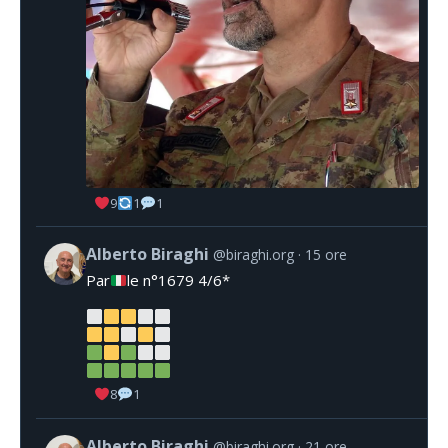
9
1
1
Alberto Biraghi
@biraghi.org
15 ore
Par
le n°1679 4/6*
8
1
Alberto Biraghi
@biraghi.org
21 ore