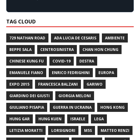
TAG CLOUD
729 NATHAN ROAD
ADA LUCIA DE CESARIS
AMBIENTE
BEPPE SALA
CENTROSINISTRA
CHAN HON CHUNG
CHINESE KUNG FU
COVID-19
DESTRA
EMANUELE FIANO
ENRICO FEDRIGHINI
EUROPA
EXPO 2015
FRANCESCA BALZANI
GARIWO
GIARDINO DEI GIUSTI
GIORGIA MELONI
GIULIANO PISAPIA
GUERRA IN UCRAINA
HONG KONG
HUNG GAR
HUNG KUEN
ISRAELE
LEGA
LETIZIA MORATTI
LORSIGNORI
M5S
MATTEO RENZI