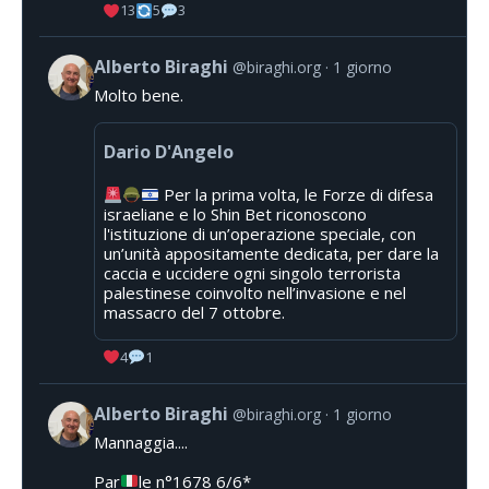
13
5
3
Alberto Biraghi
@biraghi.org
1 giorno
Molto bene.
Dario D'Angelo
Per la prima volta, le Forze di difesa
israeliane e lo Shin Bet riconoscono
l'istituzione di un’operazione speciale, con
un’unità appositamente dedicata, per dare la
caccia e uccidere ogni singolo terrorista
palestinese coinvolto nell’invasione e nel
massacro del 7 ottobre.
4
1
Alberto Biraghi
@biraghi.org
1 giorno
Mannaggia....
Par
le n°1678 6/6*