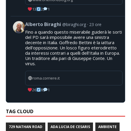
13
2
1
Alberto Biraghi
@biraghi.org
23 ore
Fino a quando questo miserabile guiderà le sorti
del PD sarà impossibile avere una sinistra
decente in Italia. Goffredo Bettini è la iattura
dell'opposizione. Un losco figuro eterodiretto
da interessi contrari a quelli dell'Italia in Europa.
Un traditore alla pari di Giuseppe Conte. Un
virus.
roma.corriere.it
26
8
1
TAG CLOUD
729 NATHAN ROAD
ADA LUCIA DE CESARIS
AMBIENTE