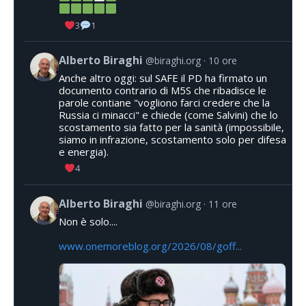
3
1
Alberto Biraghi
@biraghi.org
10 ore
Anche altro oggi: sul SAFE il PD ha firmato un
documento contrario di M5S che ribadisce le
parole contiane "vogliono farci credere che la
Russia ci minacci" e chiede (come Salvini) che lo
scostamento sia fatto per la sanità (impossibile,
siamo in infrazione, scostamento solo per difesa
e energia).
4
Alberto Biraghi
@biraghi.org
11 ore
Non è solo....
www.onemoreblog.org/2026/08/goff...