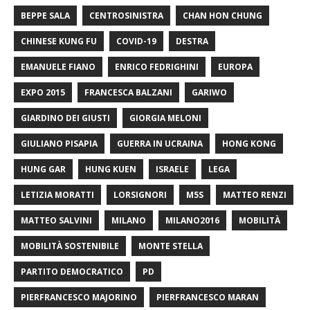
BEPPE SALA
CENTROSINISTRA
CHAN HON CHUNG
CHINESE KUNG FU
COVID-19
DESTRA
EMANUELE FIANO
ENRICO FEDRIGHINI
EUROPA
EXPO 2015
FRANCESCA BALZANI
GARIWO
GIARDINO DEI GIUSTI
GIORGIA MELONI
GIULIANO PISAPIA
GUERRA IN UCRAINA
HONG KONG
HUNG GAR
HUNG KUEN
ISRAELE
LEGA
LETIZIA MORATTI
LORSIGNORI
M5S
MATTEO RENZI
MATTEO SALVINI
MILANO
MILANO2016
MOBILITÀ
MOBILITÀ SOSTENIBILE
MONTE STELLA
PARTITO DEMOCRATICO
PD
PIERFRANCESCO MAJORINO
PIERFRANCESCO MARAN