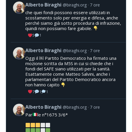
Alberto Biraghi
@biraghi.org
7 ore
che quei fondi possono essere utilizzati in
scostamento solo per energia e difesa, anche
perché siamo già sotto procedura di infrazione,
quindi non possiamo fare gabole.
5
1
Alberto Biraghi
@biraghi.org
7 ore
Oggi il ￼ Partito Democratico ha firmato una
mozione scritta da M5S in cui si chiede che i
fondi del SAFE siano utilizzati per la sanità.
Esattamente come Matteo Salvini, anche i
parlamentari del Partito Democratico ancora
non hanno capito
7
1
1
Alberto Biraghi
@biraghi.org
7 ore
Par
le n°1675 3/6*