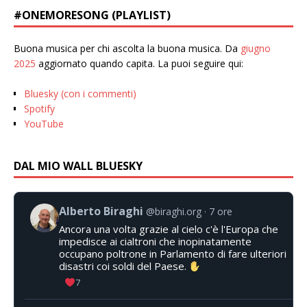
#ONEMORESONG (PLAYLIST)
Buona musica per chi ascolta la buona musica. Da
giugno
2025
aggiornato quando capita. La puoi seguire qui:
Bluesky (con i commenti)
Spotify
YouTube
DAL MIO WALL BLUESKY
Alberto Biraghi
@biraghi.org
7 ore
Ancora una volta grazie al cielo c'è l'Europa che
impedisce ai cialtroni che inopinatamente
occupano poltrone in Parlamento di fare ulteriori
disastri coi soldi del Paese.
7