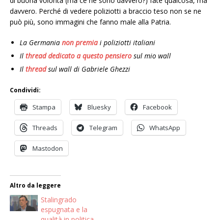
di buona volontà (ma ce ne sono davvero?) fate qualcosa, ma
davvero. Perché di vedere poliziotti a braccio teso non se ne
può più, sono immagini che fanno male alla Patria.
La Germania
non premia
i poliziotti italiani
Il
thread dedicato a questo pensiero
sul mio wall
Il
thread
sul wall di Gabriele Ghezzi
Condividi:
Stampa
Bluesky
Facebook
Threads
Telegram
WhatsApp
Mastodon
Altro da leggere
Stalingrado
espugnata e la
qualità in politica