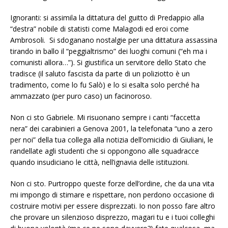
Ignoranti: si assimila la dittatura del guitto di Predappio alla
“destra” nobile di statisti come Malagodi ed eroi come
Ambrosoli. Si sdoganano nostalgie per una dittatura assassina
tirando in ballo il “peggialtrismo” dei luoghi comuni (“eh ma i
comunisti allora…”). Si giustifica un servitore dello Stato che
tradisce (il saluto fascista da parte di un poliziotto è un
tradimento, come lo fu Salò) e lo si esalta solo perché ha
ammazzato (per puro caso) un facinoroso.
Non ci sto Gabriele. Mi risuonano sempre i canti “faccetta
nera” dei carabinieri a Genova 2001, la telefonata “uno a zero
per noi” della tua collega alla notizia dell’omicidio di Giuliani, le
randellate agli studenti che si oppongono alle squadracce
quando insudiciano le città, nell’ignavia delle istituzioni.
Non ci sto. Purtroppo queste forze dell’ordine, che da una vita
mi impongo di stimare e rispettare, non perdono occasione di
costruire motivi per essere disprezzati. Io non posso fare altro
che provare un silenzioso disprezzo, magari tu e i tuoi colleghi