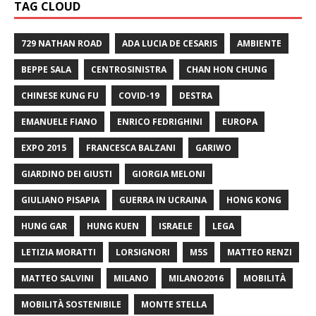
TAG CLOUD
729 NATHAN ROAD
ADA LUCIA DE CESARIS
AMBIENTE
BEPPE SALA
CENTROSINISTRA
CHAN HON CHUNG
CHINESE KUNG FU
COVID-19
DESTRA
EMANUELE FIANO
ENRICO FEDRIGHINI
EUROPA
EXPO 2015
FRANCESCA BALZANI
GARIWO
GIARDINO DEI GIUSTI
GIORGIA MELONI
GIULIANO PISAPIA
GUERRA IN UCRAINA
HONG KONG
HUNG GAR
HUNG KUEN
ISRAELE
LEGA
LETIZIA MORATTI
LORSIGNORI
M5S
MATTEO RENZI
MATTEO SALVINI
MILANO
MILANO2016
MOBILITÀ
MOBILITÀ SOSTENIBILE
MONTE STELLA