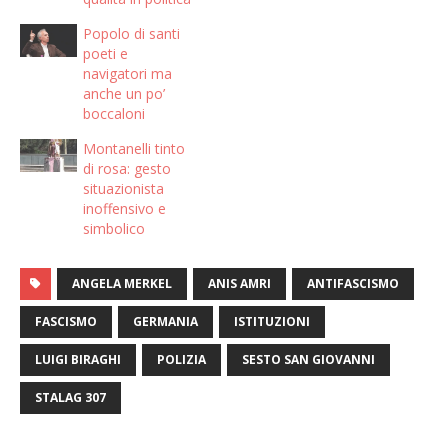
Popolo di santi
poeti e
navigatori ma
anche un po’
boccaloni
Montanelli tinto
di rosa: gesto
situazionista
inoffensivo e
simbolico
ANGELA MERKEL
ANIS AMRI
ANTIFASCISMO
FASCISMO
GERMANIA
ISTITUZIONI
LUIGI BIRAGHI
POLIZIA
SESTO SAN GIOVANNI
STALAG 307