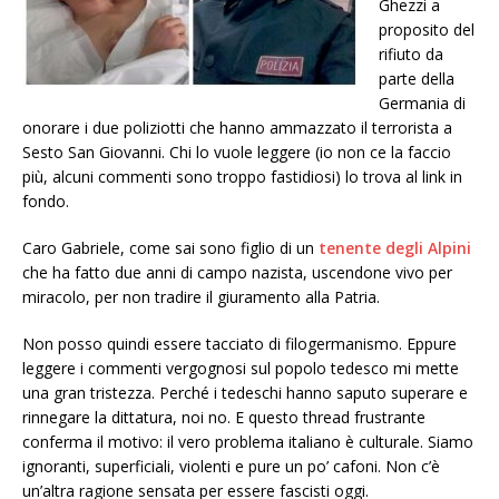
Ghezzi a
proposito del
rifiuto da
parte della
Germania di
onorare i due poliziotti che hanno ammazzato il terrorista a
Sesto San Giovanni. Chi lo vuole leggere (io non ce la faccio
più, alcuni commenti sono troppo fastidiosi) lo trova al link in
fondo.
Caro Gabriele, come sai sono figlio di un
tenente degli Alpini
che ha fatto due anni di campo nazista, uscendone vivo per
miracolo, per non tradire il giuramento alla Patria.
Non posso quindi essere tacciato di filogermanismo. Eppure
leggere i commenti vergognosi sul popolo tedesco mi mette
una gran tristezza. Perché i tedeschi hanno saputo superare e
rinnegare la dittatura, noi no. E questo thread frustrante
conferma il motivo: il vero problema italiano è culturale. Siamo
ignoranti, superficiali, violenti e pure un po’ cafoni. Non c’è
un’altra ragione sensata per essere fascisti oggi.