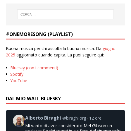
#ONEMORESONG (PLAYLIST)
Buona musica per chi ascolta la buona musica. Da
giugno
2025
aggiornato quando capita. La puoi seguire qui:
Bluesky (con i commenti)
Spotify
YouTube
DAL MIO WALL BLUESKY
Alberto Biraghi
@biraghi.org
12 ore
Mi vanto di aver considerato Mel Gibson un
esaltato fin dai tempi in cui fece del cinema pulp