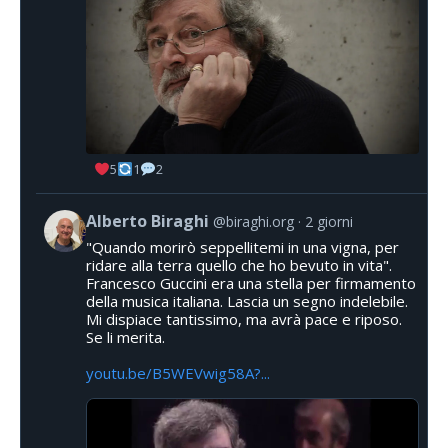
5
1
2
Alberto Biraghi
@biraghi.org
2 giorni
"Quando morirò seppellitemi in una vigna, per
ridare alla terra quello che ho bevuto in vita".
Francesco Guccini era una stella per firmamento
della musica italiana. Lascia un segno indelebile.
Mi dispiace tantissimo, ma avrà pace e riposo.
Se li merita.
youtu.be/B5WEVwig58A?...