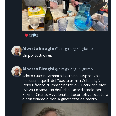
13
2
Alberto Biraghi
@biraghi.org
1 giorno
Un po' tutti direi.
Alberto Biraghi
@biraghi.org
1 giorno
Adoro Guccini. Ammiro l'Ucraina. Disprezzo i
filorussi e quelli del "basta armi a Zelensky".
Però il fiorire di immaginette di Guccini che dice
"Slava Ucraina" mi disturba. Ricordiamolo per
Eskino, Cirano, Avvelenata, Locomotiva eccetera
e non tiriamolo per la giacchetta da morto.