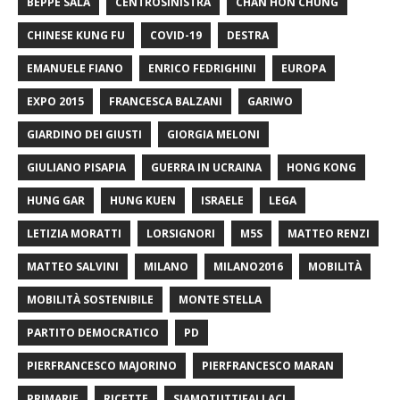
BEPPE SALA
CENTROSINISTRA
CHAN HON CHUNG
CHINESE KUNG FU
COVID-19
DESTRA
EMANUELE FIANO
ENRICO FEDRIGHINI
EUROPA
EXPO 2015
FRANCESCA BALZANI
GARIWO
GIARDINO DEI GIUSTI
GIORGIA MELONI
GIULIANO PISAPIA
GUERRA IN UCRAINA
HONG KONG
HUNG GAR
HUNG KUEN
ISRAELE
LEGA
LETIZIA MORATTI
LORSIGNORI
M5S
MATTEO RENZI
MATTEO SALVINI
MILANO
MILANO2016
MOBILITÀ
MOBILITÀ SOSTENIBILE
MONTE STELLA
PARTITO DEMOCRATICO
PD
PIERFRANCESCO MAJORINO
PIERFRANCESCO MARAN
PRIMARIE
RICETTE
SIAMOTUTTIFALLACI