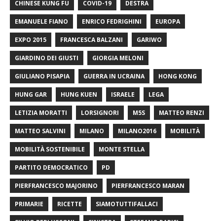
CHINESE KUNG FU
COVID-19
DESTRA
EMANUELE FIANO
ENRICO FEDRIGHINI
EUROPA
EXPO 2015
FRANCESCA BALZANI
GARIWO
GIARDINO DEI GIUSTI
GIORGIA MELONI
GIULIANO PISAPIA
GUERRA IN UCRAINA
HONG KONG
HUNG GAR
HUNG KUEN
ISRAELE
LEGA
LETIZIA MORATTI
LORSIGNORI
M5S
MATTEO RENZI
MATTEO SALVINI
MILANO
MILANO2016
MOBILITÀ
MOBILITÀ SOSTENIBILE
MONTE STELLA
PARTITO DEMOCRATICO
PD
PIERFRANCESCO MAJORINO
PIERFRANCESCO MARAN
PRIMARIE
RICETTE
SIAMOTUTTIFALLACI