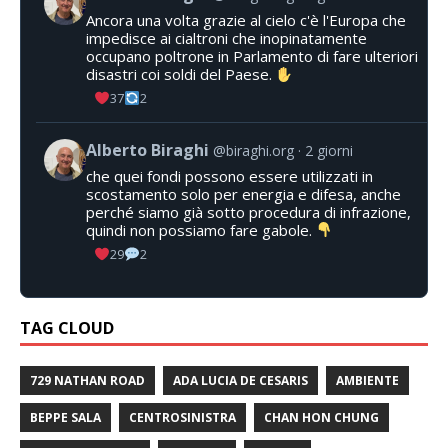
Ancora una volta grazie al cielo c'è l'Europa che
impedisce ai cialtroni che inopinatamente
occupano poltrone in Parlamento di fare ulteriori
disastri coi soldi del Paese.
37
2
Alberto Biraghi
@biraghi.org
2 giorni
che quei fondi possono essere utilizzati in
scostamento solo per energia e difesa, anche
perché siamo già sotto procedura di infrazione,
quindi non possiamo fare gabole.
29
2
TAG CLOUD
729 NATHAN ROAD
ADA LUCIA DE CESARIS
AMBIENTE
BEPPE SALA
CENTROSINISTRA
CHAN HON CHUNG