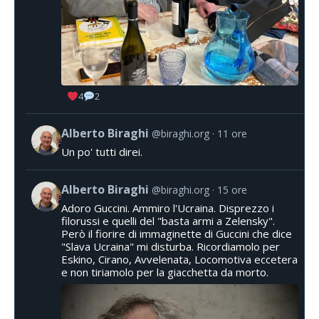
4
2
Alberto Biraghi
@biraghi.org
11 ore
Un po' tutti direi.
Alberto Biraghi
@biraghi.org
15 ore
Adoro Guccini. Ammiro l'Ucraina. Disprezzo i
filorussi e quelli del "basta armi a Zelensky".
Però il fiorire di immaginette di Guccini che dice
"Slava Ucraina" mi disturba. Ricordiamolo per
Eskino, Cirano, Avvelenata, Locomotiva eccetera
e non tiriamolo per la giacchetta da morto.