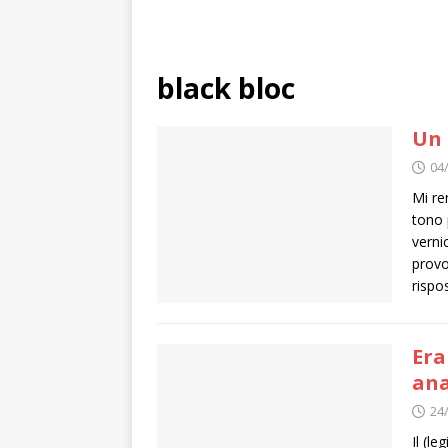
black bloc
Un 
04
Mi re
tono 
verni
provo
rispo
Era
ana
24
Il (le