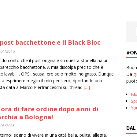
post bacchettone e il Black Bloc
/04/2016
#ON
ndo conto che il post originale su questa storiella ha un
parecchio bacchettone. A mia discolpa preciso che è
Buona
ce lavabil… OPS!, scusa, ero solo molto indignato. Dunque
Da
g
 a esprimere meglio il mio pensiero, riportando una
puoi 
sta data a Marco Pierfranceschi sul thread
[…]
Bl
Spo
Yo
 ora di fare ordine dopo anni di
rchia a Bologna!
/05/2015
DAL
gittimo) sogno di vivere in una città bella, pulita, allegra,