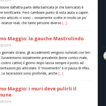
sione dall’altra parte della barricata (e che barricata!) è
e terrificante. Però cambiare punto di vista aiuta a capire.
esto articolo ci sono – ovviamente scritte in modo un po’
– istanze reali, che tante persone diverse
[…]
mo Maggio: la gauche Mastrolindo
/05/2015
 gior­nate strane, gli acca­di­menti ven­gono rumi­nati con len­
: l’unanimismo ini­zial­mente pre­va­lente (bene con­tro male,
con­tro cat­tivi) il giorno dopo lascia sem­pre il posto ad
en­ta­zioni più arti­co­late. Il “movi­mento” è in pausa di rifles­
. Le lace­ra­zioni sono pro­fonde, anche
[…]
mo Maggio: i muri deve pulirli il
mune
/05/2015