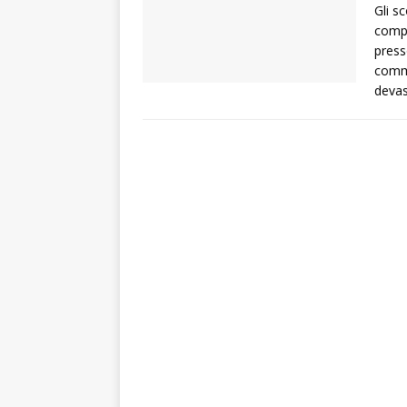
Gli s
compl
press
comme
devas