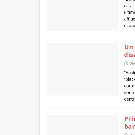
catas
ultim
afflue
econ
Un 
dis
06
“Ana­l
“blac
cor­t
sono 
den­t
Pri
bar
06