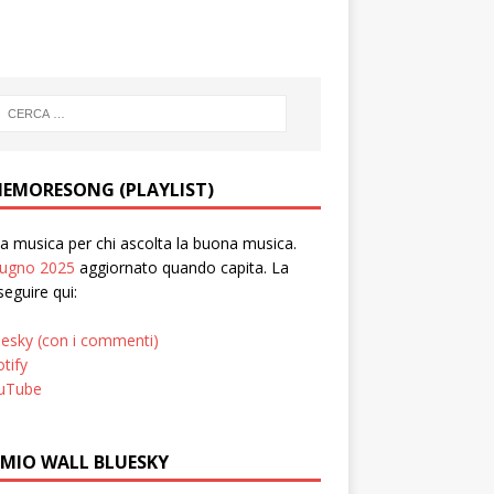
EMORESONG (PLAYLIST)
 musica per chi ascolta la buona musica.
iugno 2025
aggiornato quando capita. La
seguire qui:
uesky (con i commenti)
tify
uTube
 MIO WALL BLUESKY