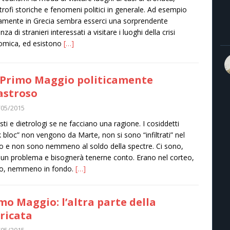
trofi storiche e fenomeni politici in generale. Ad esempio
amente in Grecia sembra esserci una sorprendente
nza di stranieri interessati a visitare i luoghi della crisi
omica, ed esistono
[…]
Primo Maggio politicamente
astroso
/05/2015
i­sti e die­tro­logi se ne fac­ciano una ragione. I cosid­detti
k bloc” non ven­gono da Marte, non si sono “infil­trati” nel
eo e non sono nem­meno al soldo della spec­tre. Ci sono,
un pro­blema e biso­gnerà tenerne conto. Erano nel cor­teo,
ro, nem­meno in fondo.
[…]
mo Maggio: l’altra parte della
ricata
/05/2015