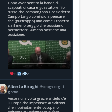
Dopo aver sentito la banda di
scappati di casa e guastatore filo
russo che compongono il cosiddetto
Campo Largo comincio a pensare
che (purtroppo) uno come Crosetto
sia il meno peggio che possiamo
permetterci. Almeno sostiene una
posizione.
19
1
2
Alberto Biraghi
@biraghi.org
1
giorno
Ancora una volta grazie al cielo c'è
l'Europa che impedisce ai cialtroni
che inopinatamente occupano
poltrone in Parlamento di fare