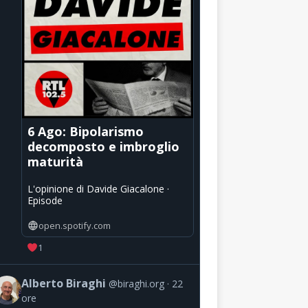
6 Ago: Bipolarismo
decomposto e imbroglio
maturità
L'opinione di Davide Giacalone ·
Episode
open.spotify.com
1
Alberto Biraghi
@biraghi.org
22
ore