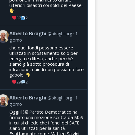
ulteriori disastri coi soldi del Paese.
37
2
Alberto Biraghi
@biraghi.org
1
giorno
che quei fondi possono essere
utilizzati in scostamento solo per
energia e difesa, anche perché
siamo già sotto procedura di
infrazione, quindi non possiamo fare
gabole.
29
2
Alberto Biraghi
@biraghi.org
1
giorno
Oggi il ￼ Partito Democratico ha
firmato una mozione scritta da M5S
in cui si chiede che i fondi del SAFE
siano utilizzati per la sanità.
Esattamente come Matteo Salvini,