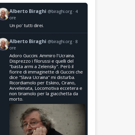
Alberto Biraghi
@biraghi.org
4
ore
Un po' tutti direi.
Alberto Biraghi
@biraghi.org
8
ore
Adoro Guccini. Ammiro l'Ucraina.
Disprezzo i filorussi e quelli del
"basta armi a Zelensky". Però il
fiorire di immaginette di Guccini che
dice "Slava Ucraina" mi disturba.
Ricordiamolo per Eskino, Cirano,
Avvelenata, Locomotiva eccetera e
non tiriamolo per la giacchetta da
morto.