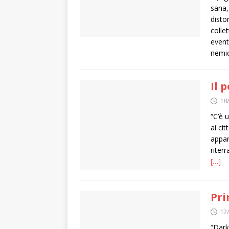
sana,
disto
colle
event
nemic
Il 
18
“C’è 
ai ci
appar
riter
[…]
Pri
12
“Dark