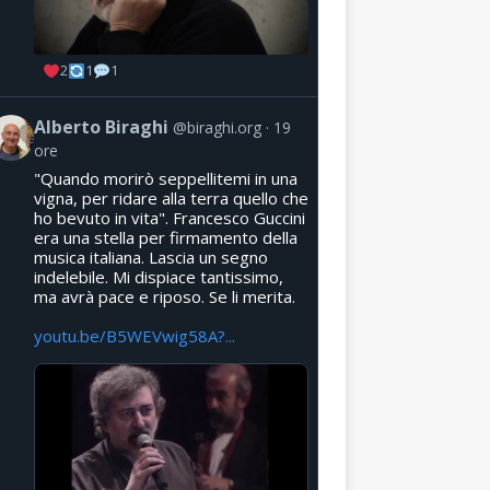
2
1
1
Alberto Biraghi
@biraghi.org
19
ore
"Quando morirò seppellitemi in una
vigna, per ridare alla terra quello che
ho bevuto in vita". Francesco Guccini
era una stella per firmamento della
musica italiana. Lascia un segno
indelebile. Mi dispiace tantissimo,
ma avrà pace e riposo. Se li merita.
youtu.be/B5WEVwig58A?...