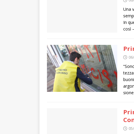
Una vi
sempr
In qu
così 
Pri
06
“Sono
tezza
buoni 
argo­m
sione
Pri
Co
05