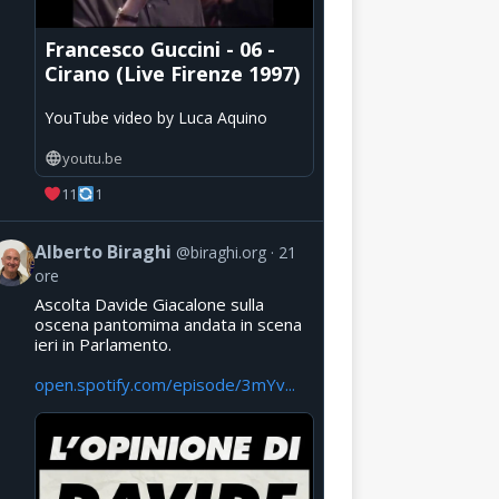
Francesco Guccini - 06 -
Cirano (Live Firenze 1997)
YouTube video by Luca Aquino
youtu.be
11
1
Alberto Biraghi
@biraghi.org
21
ore
Ascolta Davide Giacalone sulla
oscena pantomima andata in scena
ieri in Parlamento.
open.spotify.com/episode/3mYv...