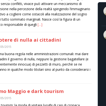
 senza conflitti, vivace può attivare un meccanismo di
rsione nella percezione della realtà spingendo l’immaginario
ttivo a cogliere come ostacoli alla realizzazione del sogno
i tutto sommato marginali. Nasce così la figura di un
o responsabile di quegli
[…]
potere di nulla ai cittadini
/05/2015
una buona regola nelle amministrazioni comunali: mai dare
ttadini il governo di nulla, neppure la gestione bagatellare (e
entemente innocua) di pezzetti di muro, perchè se ne
ranno in qualche modo titolari sino al punto da considerarsi i
mo Maggio e dark tourism
/05/2015
 tourism: la moda di visitare luoghi di casi di cronaca,