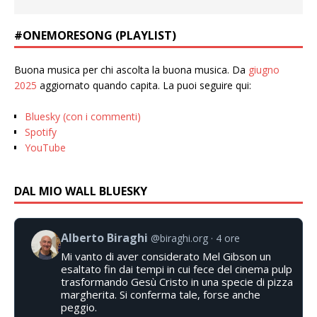
#ONEMORESONG (PLAYLIST)
Buona musica per chi ascolta la buona musica. Da
giugno
2025
aggiornato quando capita. La puoi seguire qui:
Bluesky (con i commenti)
Spotify
YouTube
DAL MIO WALL BLUESKY
Alberto Biraghi
@biraghi.org
4 ore
Mi vanto di aver considerato Mel Gibson un
esaltato fin dai tempi in cui fece del cinema pulp
trasformando Gesù Cristo in una specie di pizza
margherita. Si conferma tale, forse anche
peggio.