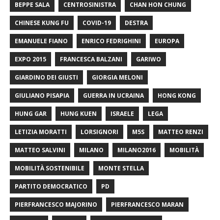
BEPPE SALA
CENTROSINISTRA
CHAN HON CHUNG
CHINESE KUNG FU
COVID-19
DESTRA
EMANUELE FIANO
ENRICO FEDRIGHINI
EUROPA
EXPO 2015
FRANCESCA BALZANI
GARIWO
GIARDINO DEI GIUSTI
GIORGIA MELONI
GIULIANO PISAPIA
GUERRA IN UCRAINA
HONG KONG
HUNG GAR
HUNG KUEN
ISRAELE
LEGA
LETIZIA MORATTI
LORSIGNORI
M5S
MATTEO RENZI
MATTEO SALVINI
MILANO
MILANO2016
MOBILITÀ
MOBILITÀ SOSTENIBILE
MONTE STELLA
PARTITO DEMOCRATICO
PD
PIERFRANCESCO MAJORINO
PIERFRANCESCO MARAN