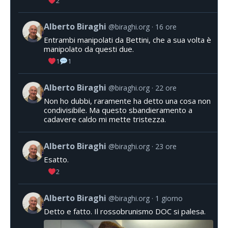
2
Alberto Biraghi
@biraghi.org
16 ore
Entrambi manipolati da Bettini, che a sua volta è
manipolato da questi due.
1
1
Alberto Biraghi
@biraghi.org
22 ore
Non ho dubbi, raramente ha detto una cosa non
condivisibile. Ma questo sbandieramento a
cadavere caldo mi mette tristezza.
Alberto Biraghi
@biraghi.org
23 ore
Esatto.
2
Alberto Biraghi
@biraghi.org
1 giorno
Detto e fatto. Il rossobrunismo DOC si palesa.