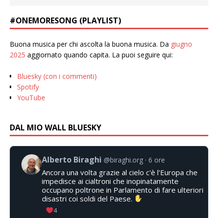
#ONEMORESONG (PLAYLIST)
Buona musica per chi ascolta la buona musica. Da
giugno
2025
aggiornato quando capita. La puoi seguire qui:
Bluesky (con i commenti)
Spotify
YouTube
DAL MIO WALL BLUESKY
Alberto Biraghi
@biraghi.org
6 ore
Ancora una volta grazie al cielo c'è l'Europa che
impedisce ai cialtroni che inopinatamente
occupano poltrone in Parlamento di fare ulteriori
disastri coi soldi del Paese.
4