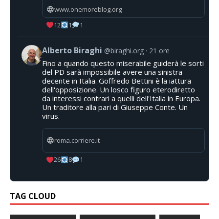
www.onemoreblog.org
12
1
1
Alberto Biraghi
@biraghi.org
21 ore
Fino a quando questo miserabile guiderà le sorti
del PD sarà impossibile avere una sinistra
decente in Italia. Goffredo Bettini è la iattura
dell'opposizione. Un losco figuro eterodiretto
da interessi contrari a quelli dell'Italia in Europa.
Un traditore alla pari di Giuseppe Conte. Un
virus.
roma.corriere.it
26
8
1
TAG CLOUD