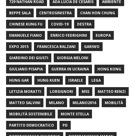
729 NATHAN ROAD
ADA LUCIA DE CESARIS
AMBIENTE
BEPPE SALA
CENTROSINISTRA
CHAN HON CHUNG
CHINESE KUNG FU
COVID-19
DESTRA
EMANUELE FIANO
ENRICO FEDRIGHINI
EUROPA
EXPO 2015
FRANCESCA BALZANI
GARIWO
GIARDINO DEI GIUSTI
GIORGIA MELONI
GIULIANO PISAPIA
GUERRA IN UCRAINA
HONG KONG
HUNG GAR
HUNG KUEN
ISRAELE
LEGA
LETIZIA MORATTI
LORSIGNORI
M5S
MATTEO RENZI
MATTEO SALVINI
MILANO
MILANO2016
MOBILITÀ
MOBILITÀ SOSTENIBILE
MONTE STELLA
PARTITO DEMOCRATICO
PD