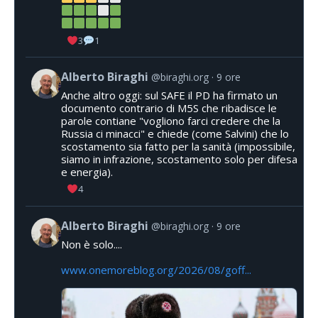
3
1
Alberto Biraghi
@biraghi.org
9 ore
Anche altro oggi: sul SAFE il PD ha firmato un
documento contrario di M5S che ribadisce le
parole contiane "vogliono farci credere che la
Russia ci minacci" e chiede (come Salvini) che lo
scostamento sia fatto per la sanità (impossibile,
siamo in infrazione, scostamento solo per difesa
e energia).
4
Alberto Biraghi
@biraghi.org
9 ore
Non è solo....
www.onemoreblog.org/2026/08/goff...