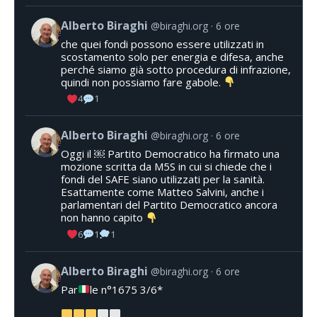
Alberto Biraghi
@biraghi.org
6 ore
che quei fondi possono essere utilizzati in
scostamento solo per energia e difesa, anche
perché siamo già sotto procedura di infrazione,
quindi non possiamo fare gabole.
4
1
Alberto Biraghi
@biraghi.org
6 ore
Oggi il ￼ Partito Democratico ha firmato una
mozione scritta da M5S in cui si chiede che i
fondi del SAFE siano utilizzati per la sanità.
Esattamente come Matteo Salvini, anche i
parlamentari del Partito Democratico ancora
non hanno capito
6
1
1
Alberto Biraghi
@biraghi.org
6 ore
Par
le n°1675 3/6*