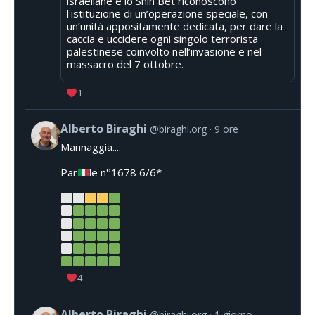
israeliane e lo Shin Bet riconoscono
l'istituzione di un’operazione speciale, con
un’unità appositamente dedicata, per dare la
caccia e uccidere ogni singolo terrorista
palestinese coinvolto nell’invasione e nel
massacro del 7 ottobre.
1
Alberto Biraghi
@biraghi.org
9 ore
Mannaggia....
Par
le n°1678 6/6*
4
Alberto Biraghi
@biraghi.org
1 giorno