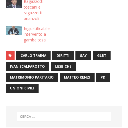
Ragazzotti
toscani e
ragazzotti
brianzoli
Ingiustificabile
intervento a
gamba tesa
CARLO TRAINA
DIRITTI
GAY
GLBT
IVAN SCALFAROTTO
LESBICHE
MATRIMONIO PARITARIO
MATTEO RENZI
PD
UNIONI CIVILI