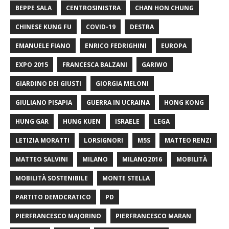
BEPPE SALA
CENTROSINISTRA
CHAN HON CHUNG
CHINESE KUNG FU
COVID-19
DESTRA
EMANUELE FIANO
ENRICO FEDRIGHINI
EUROPA
EXPO 2015
FRANCESCA BALZANI
GARIWO
GIARDINO DEI GIUSTI
GIORGIA MELONI
GIULIANO PISAPIA
GUERRA IN UCRAINA
HONG KONG
HUNG GAR
HUNG KUEN
ISRAELE
LEGA
LETIZIA MORATTI
LORSIGNORI
M5S
MATTEO RENZI
MATTEO SALVINI
MILANO
MILANO2016
MOBILITÀ
MOBILITÀ SOSTENIBILE
MONTE STELLA
PARTITO DEMOCRATICO
PD
PIERFRANCESCO MAJORINO
PIERFRANCESCO MARAN