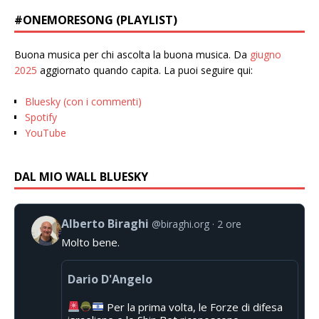
#ONEMORESONG (PLAYLIST)
Buona musica per chi ascolta la buona musica. Da
giugno
2025
aggiornato quando capita. La puoi seguire qui:
Bluesky (con i commenti)
Spotify
YouTube
DAL MIO WALL BLUESKY
Alberto Biraghi
@biraghi.org
2 ore
Molto bene.
Dario D'Angelo
Per la prima volta, le Forze di difesa