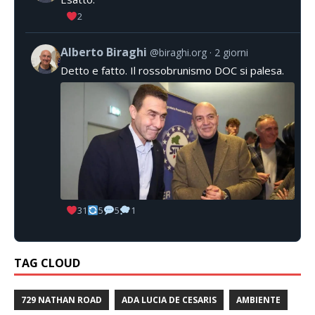
2
Alberto Biraghi
@biraghi.org
2 giorni
Detto e fatto. Il rossobrunismo DOC si palesa.
31
5
5
1
TAG CLOUD
729 NATHAN ROAD
ADA LUCIA DE CESARIS
AMBIENTE