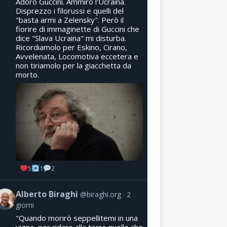
Adoro Guccini. Ammiro l'Ucraina.
Disprezzo i filorussi e quelli del
"basta armi a Zelensky". Però il
fiorire di immaginette di Guccini che
dice "Slava Ucraina" mi disturba.
Ricordiamolo per Eskino, Cirano,
Avvelenata, Locomotiva eccetera e
non tiriamolo per la giacchetta da
morto.
5
1
2
Alberto Biraghi
@biraghi.org
2
giorni
"Quando morirò seppellitemi in una