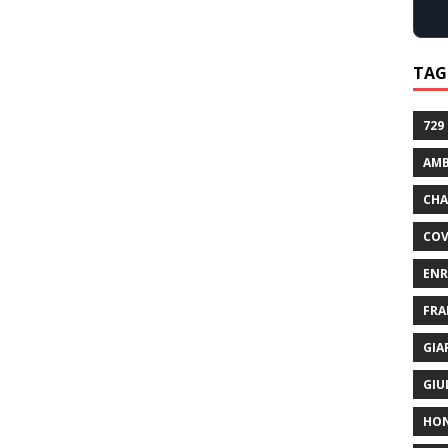
TAG
729
AMB
CHA
COV
ENR
FRA
GIA
GIU
HO