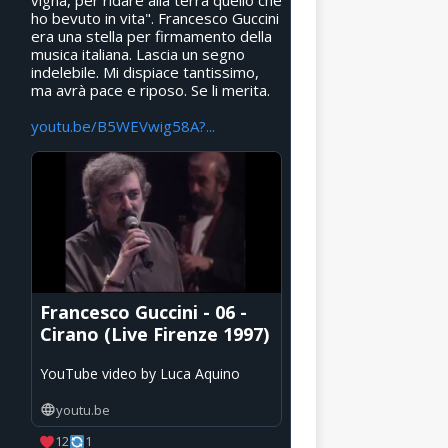
vigna, per ridare alla terra quello che
ho bevuto in vita". Francesco Guccini
era una stella per firmamento della
musica italiana. Lascia un segno
indelebile. Mi dispiace tantissimo,
ma avrà pace e riposo. Se li merita.
youtu.be/B5WEVwig58A?...
Francesco Guccini - 06 -
Cirano (Live Firenze 1997)
YouTube video by Luca Aquino
youtu.be
12
1