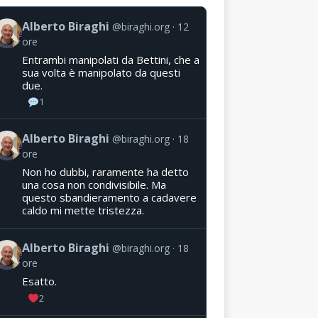
Alberto Biraghi
@biraghi.org
12
ore
Entrambi manipolati da Bettini, che a
sua volta è manipolato da questi
due.
1
Alberto Biraghi
@biraghi.org
18
ore
Non ho dubbi, raramente ha detto
una cosa non condivisibile. Ma
questo sbandieramento a cadavere
caldo mi mette tristezza.
Alberto Biraghi
@biraghi.org
18
ore
Esatto.
2