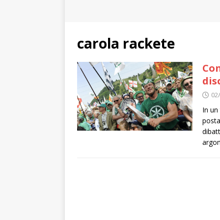
carola rackete
Con
dis
02
In un
posta
dibat
argom