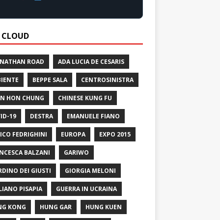
 CLOUD
 NATHAN ROAD
ADA LUCIA DE CESARIS
IENTE
BEPPE SALA
CENTROSINISTRA
N HON CHUNG
CHINESE KUNG FU
ID-19
DESTRA
EMANUELE FIANO
ICO FEDRIGHINI
EUROPA
EXPO 2015
NCESCA BALZANI
GARIWO
RDINO DEI GIUSTI
GIORGIA MELONI
LIANO PISAPIA
GUERRA IN UCRAINA
NG KONG
HUNG GAR
HUNG KUEN