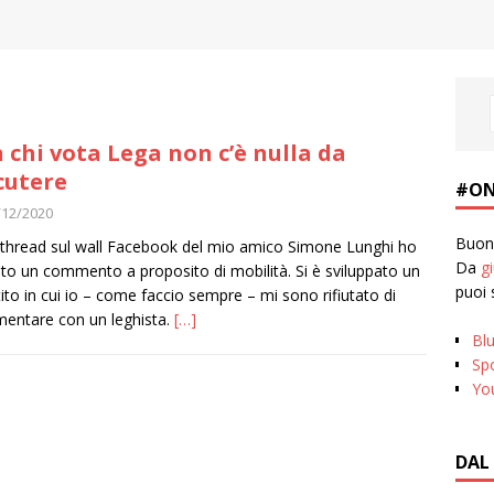
 chi vota Lega non c’è nulla da
cutere
#ON
/12/2020
Buona
 thread sul wall Facebook del mio amico Simone Lunghi ho
Da
g
to un commento a proposito di mobilità. Si è sviluppato un
puoi 
tito in cui io – come faccio sempre – mi sono rifiutato di
entare con un leghista.
[…]
Bl
Spo
Yo
DAL