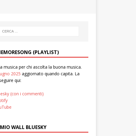
EMORESONG (PLAYLIST)
 musica per chi ascolta la buona musica.
iugno 2025
aggiornato quando capita. La
seguire qui:
uesky (con i commenti)
tify
uTube
 MIO WALL BLUESKY