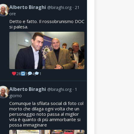
Alberto Biraghi
@biraghi.org
21
ore
Detto e fatto. Il rossobrunismo DOC
si palesa.
28
5
4
1
Alberto Biraghi
@biraghi.org
1
giorno
Comunque la sfilata social di foto col
morto che dilaga ogni volta che un
personaggio noto passa al miglior
vita è quanto di più ammorbante si
possa immaginare