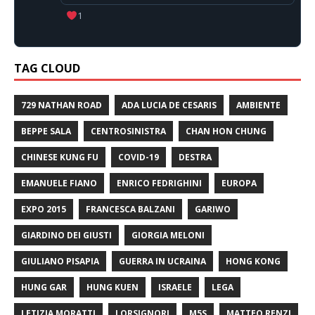
1
TAG CLOUD
729 NATHAN ROAD
ADA LUCIA DE CESARIS
AMBIENTE
BEPPE SALA
CENTROSINISTRA
CHAN HON CHUNG
CHINESE KUNG FU
COVID-19
DESTRA
EMANUELE FIANO
ENRICO FEDRIGHINI
EUROPA
EXPO 2015
FRANCESCA BALZANI
GARIWO
GIARDINO DEI GIUSTI
GIORGIA MELONI
GIULIANO PISAPIA
GUERRA IN UCRAINA
HONG KONG
HUNG GAR
HUNG KUEN
ISRAELE
LEGA
LETIZIA MORATTI
LORSIGNORI
M5S
MATTEO RENZI