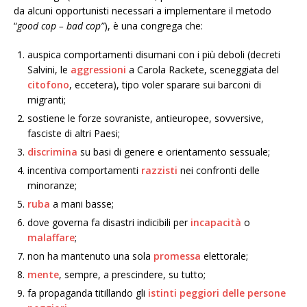
da alcuni opportunisti necessari a implementare il metodo
“
good cop – bad cop”
), è una congrega che:
auspica comportamenti disumani con i più deboli (decreti
Salvini, le
aggressioni
a Carola Rackete, sceneggiata del
citofono
, eccetera), tipo voler sparare sui barconi di
migranti;
sostiene le forze sovraniste, antieuropee, sovversive,
fasciste di altri Paesi;
discrimina
su basi di genere e orientamento sessuale;
incentiva comportamenti
razzisti
nei confronti delle
minoranze;
ruba
a mani basse;
dove governa fa disastri indicibili per
incapacità
o
malaffare
;
non ha mantenuto una sola
promessa
elettorale;
mente
, sempre, a prescindere, su tutto;
fa propaganda titillando gli
istinti peggiori delle persone