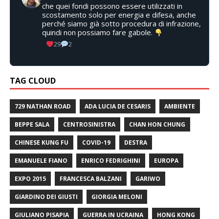
che quei fondi possono essere utilizzati in
scostamento solo per energia e difesa, anche
perché siamo già sotto procedura di infrazione,
quindi non possiamo fare gabole.
29
2
TAG CLOUD
729 NATHAN ROAD
ADA LUCIA DE CESARIS
AMBIENTE
BEPPE SALA
CENTROSINISTRA
CHAN HON CHUNG
CHINESE KUNG FU
COVID-19
DESTRA
EMANUELE FIANO
ENRICO FEDRIGHINI
EUROPA
EXPO 2015
FRANCESCA BALZANI
GARIWO
GIARDINO DEI GIUSTI
GIORGIA MELONI
GIULIANO PISAPIA
GUERRA IN UCRAINA
HONG KONG